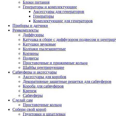
Блоки питания
Генераторы и комплектующие
Аксессуары для генераторов
Генераторы
Комплектующие для генераторов
Приборы и датчики
Ремкомплекты
Диффузоры
Катушка в сборе с диффузором подвесом и центр
Катушки звуковые
Колпаки пылезащитные
Корзины
Подвесы
Проставочные и прижимные кольца
Шайбы центрирующие
Сабвуферы и аксессуары
Аксессуары для коробов
Декоративные защитные решетки для сабвуферов
Короба для сабвуферов
Крепеж
Сабвуферы
Сделай сам
Проставочные кольца
Собери свой короб
Грунтовки и шпатлевки