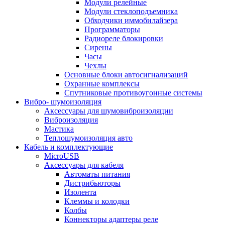
Модули релейные
Модули стеклоподъемника
Обходчики иммобилайзера
Программаторы
Радиореле блокировки
Сирены
Часы
Чехлы
Основные блоки автосигнализаций
Охранные комплексы
Спутниковые противоугонные системы
Вибро- шумоизоляция
Аксессуары для шумовиброизоляции
Виброизоляция
Мастика
Теплошумоизоляция авто
Кабель и комплектующие
MicroUSB
Аксессуары для кабеля
Автоматы питания
Дистрибьюторы
Изолента
Клеммы и колодки
Колбы
Коннекторы адаптеры реле