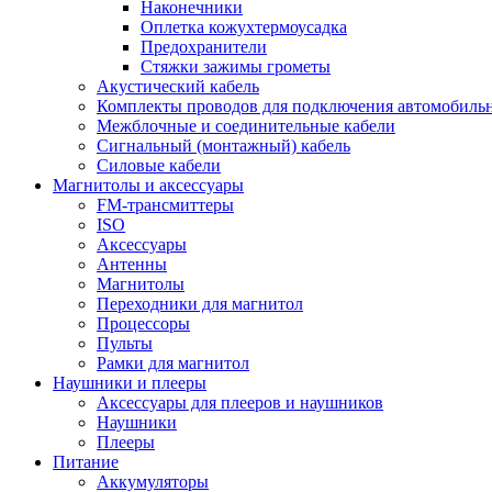
Наконечники
Оплетка кожухтермоусадка
Предохранители
Стяжки зажимы грометы
Акустический кабель
Комплекты проводов для подключения автомобильн
Межблочные и соединительные кабели
Сигнальный (монтажный) кабель
Силовые кабели
Магнитолы и аксессуары
FM-трансмиттеры
ISO
Аксессуары
Антенны
Магнитолы
Переходники для магнитол
Процессоры
Пульты
Рамки для магнитол
Наушники и плееры
Аксессуары для плееров и наушников
Наушники
Плееры
Питание
Аккумуляторы