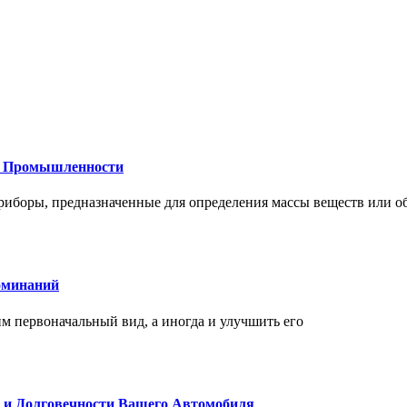
 и Промышленности
иборы, предназначенные для определения массы веществ или об
оминаний
 первоначальный вид, а иногда и улучшить его
и и Долговечности Вашего Автомобиля