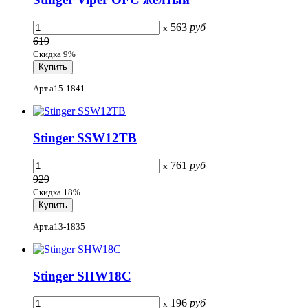
563
руб
x
619
Скидка 9%
Арт.a15-1841
Stinger SSW12TB
761
руб
x
929
Скидка 18%
Арт.a13-1835
Stinger SHW18C
196
руб
x