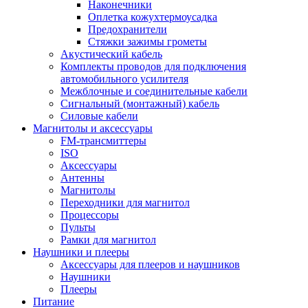
Наконечники
Оплетка кожухтермоусадка
Предохранители
Стяжки зажимы грометы
Акустический кабель
Комплекты проводов для подключения
автомобильного усилителя
Межблочные и соединительные кабели
Сигнальный (монтажный) кабель
Силовые кабели
Магнитолы и аксессуары
FM-трансмиттеры
ISO
Аксессуары
Антенны
Магнитолы
Переходники для магнитол
Процессоры
Пульты
Рамки для магнитол
Наушники и плееры
Аксессуары для плееров и наушников
Наушники
Плееры
Питание