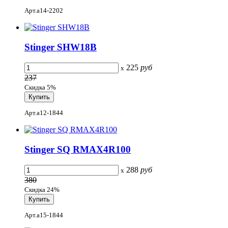
Арт.a14-2202
Stinger SHW18B
225
руб
x
237
Скидка 5%
Арт.a12-1844
Stinger SQ RMAX4R100
288
руб
x
380
Скидка 24%
Арт.a15-1844