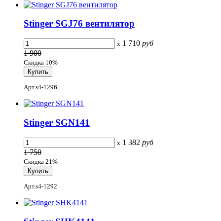
Stinger SGJ76 вентилятор
1 710
руб
x
1 900
Скидка 10%
Арт.s4-1296
Stinger SGN141
1 382
руб
x
1 750
Скидка 21%
Арт.s4-1292