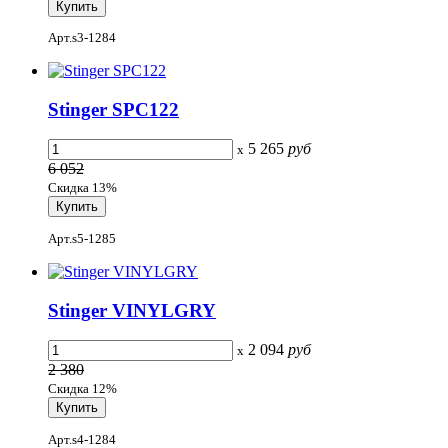
Арт.s3-1284
Stinger SPC122
5 265
руб
x
6 052
Скидка 13%
Арт.s5-1285
Stinger VINYLGRY
2 094
руб
x
2 380
Скидка 12%
Арт.s4-1284