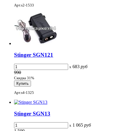
Арт.s2-1533
Stinger SGN121
683
руб
x
990
Скидка 31%
Арт.s4-1325
Stinger SGN13
1 065
руб
x
1 500