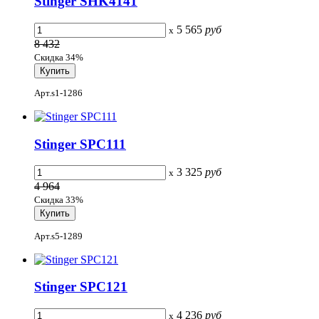
Stinger SHK4141
5 565
руб
x
8 432
Скидка 34%
Арт.s1-1286
Stinger SPC111
3 325
руб
x
4 964
Скидка 33%
Арт.s5-1289
Stinger SPC121
4 236
руб
x