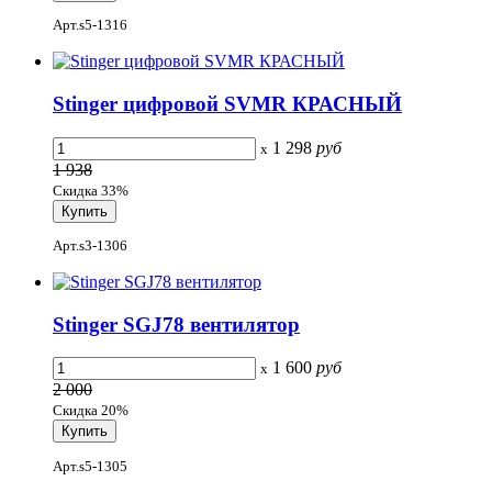
Арт.s5-1316
Stinger цифровой SVMR КРАСНЫЙ
1 298
руб
x
1 938
Скидка 33%
Арт.s3-1306
Stinger SGJ78 вентилятор
1 600
руб
x
2 000
Скидка 20%
Арт.s5-1305