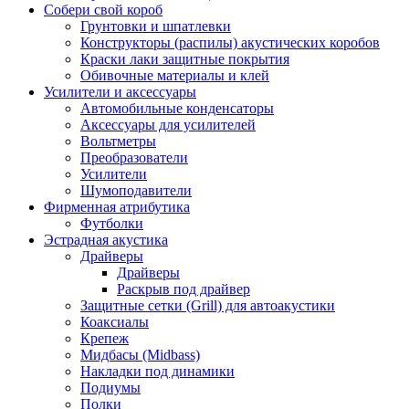
Собери свой короб
Грунтовки и шпатлевки
Конструкторы (распилы) акустических коробов
Краски лаки защитные покрытия
Обивочные материалы и клей
Усилители и аксессуары
Автомобильные конденсаторы
Аксессуары для усилителей
Вольтметры
Преобразователи
Усилители
Шумоподавители
Фирменная атрибутика
Футболки
Эстрадная акустика
Драйверы
Драйверы
Раскрыв под драйвер
Защитные сетки (Grill) для автоакустики
Коаксиалы
Крепеж
Мидбасы (Midbass)
Накладки под динамики
Подиумы
Полки