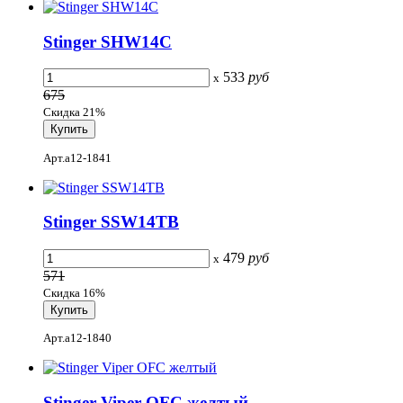
Stinger SHW14C
533
руб
x
675
Скидка 21%
Арт.a12-1841
Stinger SSW14TB
479
руб
x
571
Скидка 16%
Арт.a12-1840
Stinger Viper OFC желтый