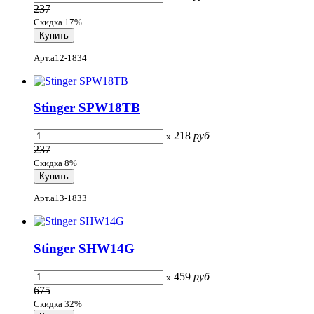
237
Скидка 17%
Арт.a12-1834
Stinger SPW18TB
218
руб
x
237
Скидка 8%
Арт.a13-1833
Stinger SHW14G
459
руб
x
675
Скидка 32%