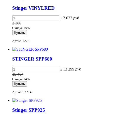
Stinger VINYLRED
2 023
руб
x
2 380
Скидка 15%
Арт.s5-1273
STINGER SPP680
13 299
руб
x
15 464
Скидка 14%
Арт.a15-2214
Stinger SPP925