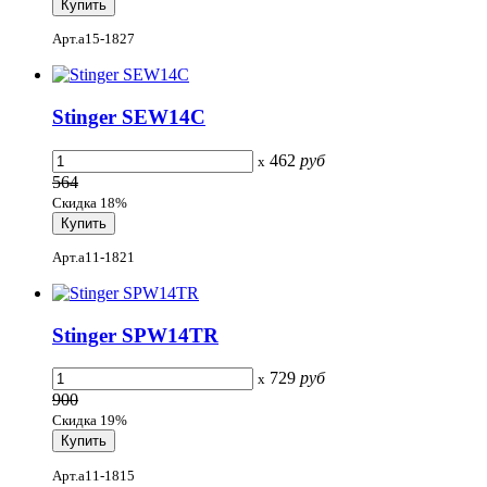
Арт.a15-1827
Stinger SEW14C
462
руб
x
564
Скидка 18%
Арт.a11-1821
Stinger SPW14TR
729
руб
x
900
Скидка 19%
Арт.a11-1815