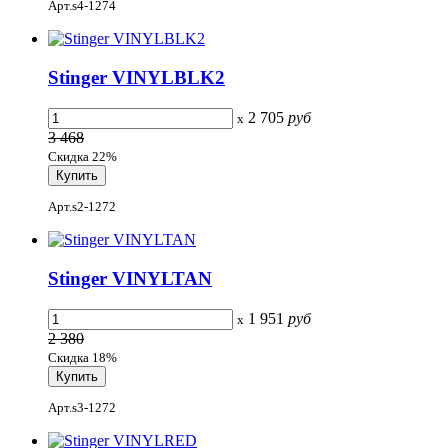
Арт.s4-1274
Stinger VINYLBLK2
2 705
руб
x
3 468
Скидка 22%
Арт.s2-1272
Stinger VINYLTAN
1 951
руб
x
2 380
Скидка 18%
Арт.s3-1272