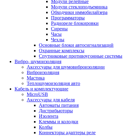
Модули релейные
Модули стеклоподъемника
Обходчики иммобилайзера
Программаторы
Радиореле блокировки
Сирены
Часы
Чехлы
Основные блоки автосигнализаций
Охранные комплексы
Спутниковые противоугонные системы
Вибро- шумоизоляция
Аксессуары для шумовиброизоляции
Виброизоляция
Мастика
Теплошумоизоляция авто
Кабель и комплектующие
MicroUSB
Аксессуары для кабеля
Автоматы питания
Дистрибьюторы
Изолента
Клеммы и колодки
Колбы
Коннекторы адаптеры реле