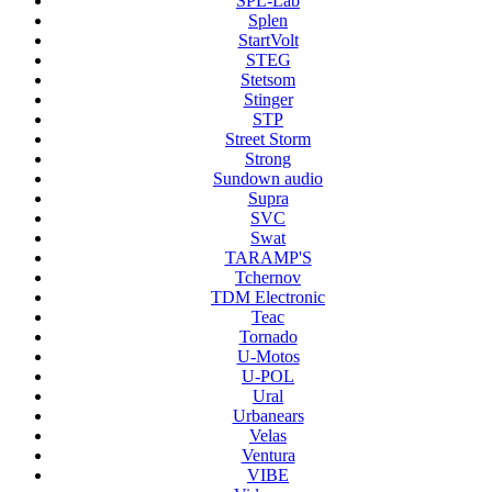
SPL-Lab
Splen
StartVolt
STEG
Stetsom
Stinger
STP
Street Storm
Strong
Sundown audio
Supra
SVC
Swat
TARAMP'S
Tchernov
TDM Electronic
Teac
Tornado
U-Motos
U-POL
Ural
Urbanears
Velas
Ventura
VIBE