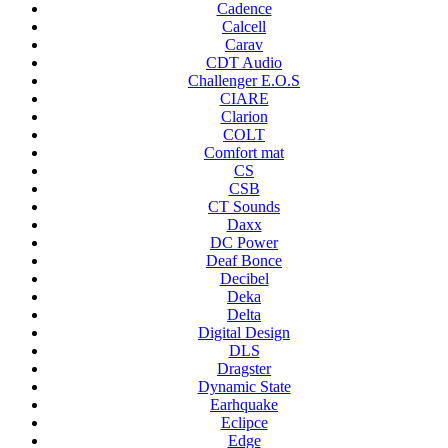
Cadence
Calcell
Carav
CDT Audio
Challenger E.O.S
CIARE
Clarion
COLT
Comfort mat
CS
CSB
CT Sounds
Daxx
DC Power
Deaf Bonce
Decibel
Deka
Delta
Digital Design
DLS
Dragster
Dynamic State
Earhquake
Eclipce
Edge