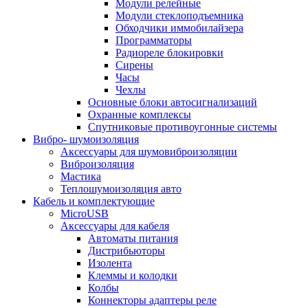
Модули релейные
Модули стеклоподъемника
Обходчики иммобилайзера
Программаторы
Радиореле блокировки
Сирены
Часы
Чехлы
Основные блоки автосигнализаций
Охранные комплексы
Спутниковые противоугонные системы
Вибро- шумоизоляция
Аксессуары для шумовиброизоляции
Виброизоляция
Мастика
Теплошумоизоляция авто
Кабель и комплектующие
MicroUSB
Аксессуары для кабеля
Автоматы питания
Дистрибьюторы
Изолента
Клеммы и колодки
Колбы
Коннекторы адаптеры реле