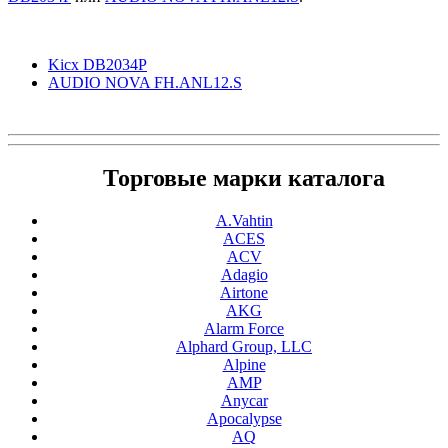
Kicx DB2034P
AUDIO NOVA FH.ANL12.S
Торговые марки каталога
A.Vahtin
ACES
ACV
Adagio
Airtone
AKG
Alarm Force
Alphard Group, LLC
Alpine
AMP
Anycar
Apocalypse
AQ