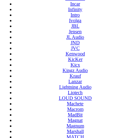
Incar
Infinity
Intro
Ivolga
JBL
Jensen
JL Audio
JND
JVC
Kenwood
KicKer
Kicx
Kingz Audio
Krauf
Lanzar
Lightning Audio
Liotech
LOUD SOUND
Machete
Macrom
MadBit
Magnat
Magnum
Marshall
MATCH