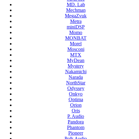
MD. Lab
Mechman
MegaZvuk
Metra
miniDSP
Momo
MONBAT
Morel
Mosconi
MTX
MyDean
Mystery
Nakamichi
Narada
NorthStar
Odyssey
Onkyo
Optima
Orion
Oris
P. Audio
Pandora
Phantom
Pioneer
Polk Audio