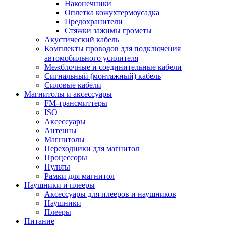
Наконечники
Оплетка кожухтермоусадка
Предохранители
Стяжки зажимы грометы
Акустический кабель
Комплекты проводов для подключения
автомобильного усилителя
Межблочные и соединительные кабели
Сигнальный (монтажный) кабель
Силовые кабели
Магнитолы и аксессуары
FM-трансмиттеры
ISO
Аксессуары
Антенны
Магнитолы
Переходники для магнитол
Процессоры
Пульты
Рамки для магнитол
Наушники и плееры
Аксессуары для плееров и наушников
Наушники
Плееры
Питание