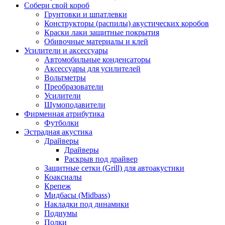
Собери свой короб
Грунтовки и шпатлевки
Конструкторы (распилы) акустических коробов
Краски лаки защитные покрытия
Обивочные материалы и клей
Усилители и аксессуары
Автомобильные конденсаторы
Аксессуары для усилителей
Вольтметры
Преобразователи
Усилители
Шумоподавители
Фирменная атрибутика
Футболки
Эстрадная акустика
Драйверы
Драйверы
Раскрыв под драйвер
Защитные сетки (Grill) для автоакустики
Коаксиалы
Крепеж
Мидбасы (Midbass)
Накладки под динамики
Подиумы
Полки