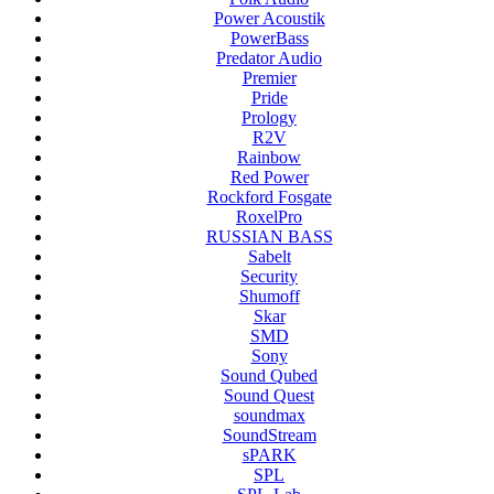
Power Acoustik
PowerBass
Predator Audio
Premier
Pride
Prology
R2V
Rainbow
Red Power
Rockford Fosgate
RoxelPro
RUSSIAN BASS
Sabelt
Security
Shumoff
Skar
SMD
Sony
Sound Qubed
Sound Quest
soundmax
SoundStream
sPARK
SPL