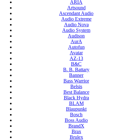
ARIA
Artsound
Ascendant Audio
Audio Extreme
Audio Nova
Audio System
Audison
AurA
Autofun
Avatar
AZ-13
B&C
B. B. Battary
Banner
Bass Warrior
Belsis
Best Balance
Black Hydra
BLAM
Blaupunkt
Bosch
Boss Audio
BrandX
Brax
Brulex