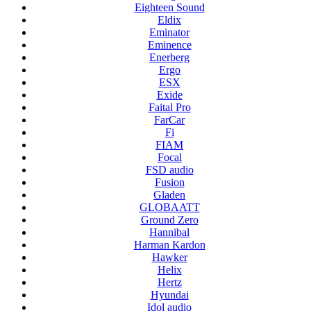
Eighteen Sound
Eldix
Eminator
Eminence
Enerberg
Ergo
ESX
Exide
Faital Pro
FarCar
Fi
FIAM
Focal
FSD audio
Fusion
Gladen
GLOBAATT
Ground Zero
Hannibal
Harman Kardon
Hawker
Helix
Hertz
Hyundai
Idol audio