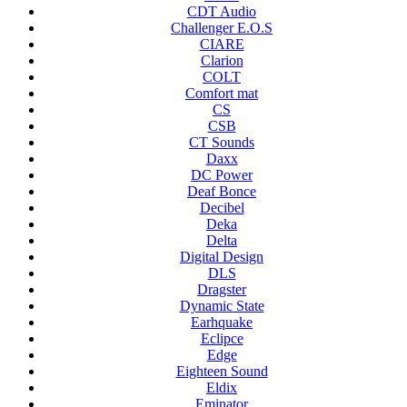
CDT Audio
Challenger E.O.S
CIARE
Clarion
COLT
Comfort mat
CS
CSB
CT Sounds
Daxx
DC Power
Deaf Bonce
Decibel
Deka
Delta
Digital Design
DLS
Dragster
Dynamic State
Earhquake
Eclipce
Edge
Eighteen Sound
Eldix
Eminator