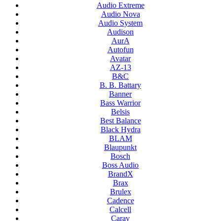
Audio Extreme
Audio Nova
Audio System
Audison
AurA
Autofun
Avatar
AZ-13
B&C
B. B. Battary
Banner
Bass Warrior
Belsis
Best Balance
Black Hydra
BLAM
Blaupunkt
Bosch
Boss Audio
BrandX
Brax
Brulex
Cadence
Calcell
Carav