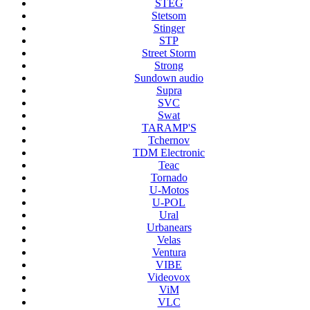
STEG
Stetsom
Stinger
STP
Street Storm
Strong
Sundown audio
Supra
SVC
Swat
TARAMP'S
Tchernov
TDM Electronic
Teac
Tornado
U-Motos
U-POL
Ural
Urbanears
Velas
Ventura
VIBE
Videovox
ViM
VLC