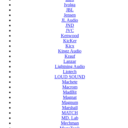
Ivolga
JBL
Jensen
JL Audio
JND
JVC
Kenwood
KicKer
Kicx
Kingz Audio
Krauf
Lanzar
Lightning Audio
Liotech
LOUD SOUND
Machete
Macrom
MadBit
Magnat
Magnum
Marshall
MATCH
MD. Lab
Mechman