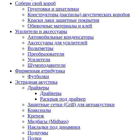
Собери свой короб
Грунтовки и шпатлевки
Конструкторы (распилы) акустических коробов
Краски лаки защитные покрытия
Обивочные материалы и клей
Усилители и аксессуары
Автомобильные конденсаторы
Аксессуары для усилителей
Вольтметры
Преобразователи
Усилители
Шумоподавители
Фирменная атрибутика
Футболки
Эстрадная акустика
Драйверы
Драйверы
Раскрыв под драйвер
Защитные сетки (Grill) для автоакустики
Коаксиалы
Крепеж
Мидбасы (Midbass)
Накладки под динамики
Подиумы
Полки