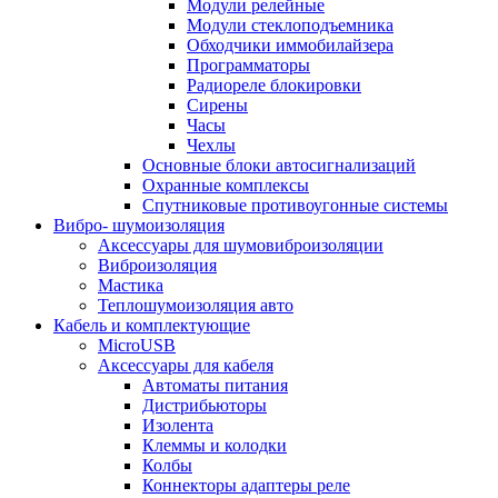
Модули релейные
Модули стеклоподъемника
Обходчики иммобилайзера
Программаторы
Радиореле блокировки
Сирены
Часы
Чехлы
Основные блоки автосигнализаций
Охранные комплексы
Спутниковые противоугонные системы
Вибро- шумоизоляция
Аксессуары для шумовиброизоляции
Виброизоляция
Мастика
Теплошумоизоляция авто
Кабель и комплектующие
MicroUSB
Аксессуары для кабеля
Автоматы питания
Дистрибьюторы
Изолента
Клеммы и колодки
Колбы
Коннекторы адаптеры реле