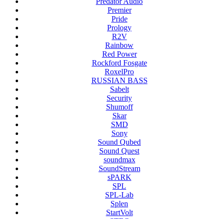
Predator Audio
Premier
Pride
Prology
R2V
Rainbow
Red Power
Rockford Fosgate
RoxelPro
RUSSIAN BASS
Sabelt
Security
Shumoff
Skar
SMD
Sony
Sound Qubed
Sound Quest
soundmax
SoundStream
sPARK
SPL
SPL-Lab
Splen
StartVolt