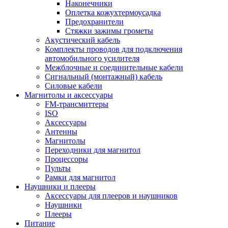
Наконечники
Оплетка кожухтермоусадка
Предохранители
Стяжки зажимы грометы
Акустический кабель
Комплекты проводов для подключения
автомобильного усилителя
Межблочные и соединительные кабели
Сигнальный (монтажный) кабель
Силовые кабели
Магнитолы и аксессуары
FM-трансмиттеры
ISO
Аксессуары
Антенны
Магнитолы
Переходники для магнитол
Процессоры
Пульты
Рамки для магнитол
Наушники и плееры
Аксессуары для плееров и наушников
Наушники
Плееры
Питание