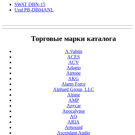
SWAT DBN-15
Ural PB-DB04ANL
Торговые марки каталога
A.Vahtin
ACES
ACV
Adagio
Airtone
AKG
Alarm Force
Alphard Group, LLC
Alpine
AMP
Anycar
Apocalypse
AQ
ARIA
Artsound
Ascendant Audio