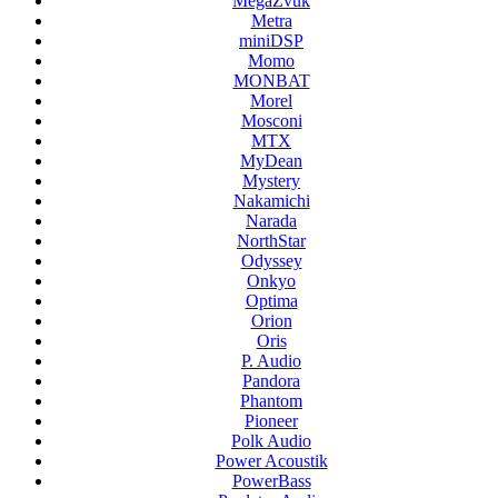
MegaZvuk
Metra
miniDSP
Momo
MONBAT
Morel
Mosconi
MTX
MyDean
Mystery
Nakamichi
Narada
NorthStar
Odyssey
Onkyo
Optima
Orion
Oris
P. Audio
Pandora
Phantom
Pioneer
Polk Audio
Power Acoustik
PowerBass