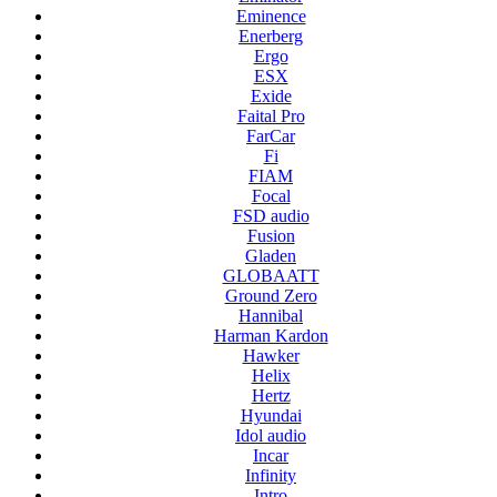
Eminence
Enerberg
Ergo
ESX
Exide
Faital Pro
FarCar
Fi
FIAM
Focal
FSD audio
Fusion
Gladen
GLOBAATT
Ground Zero
Hannibal
Harman Kardon
Hawker
Helix
Hertz
Hyundai
Idol audio
Incar
Infinity
Intro