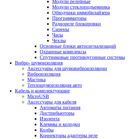
Модули релейные
Модули стеклоподъемника
Обходчики иммобилайзера
Программаторы
Радиореле блокировки
Сирены
Часы
Чехлы
Основные блоки автосигнализаций
Охранные комплексы
Спутниковые противоугонные системы
Вибро- шумоизоляция
Аксессуары для шумовиброизоляции
Виброизоляция
Мастика
Теплошумоизоляция авто
Кабель и комплектующие
MicroUSB
Аксессуары для кабеля
Автоматы питания
Дистрибьюторы
Изолента
Клеммы и колодки
Колбы
Коннекторы адаптеры реле