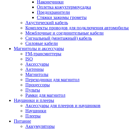
Наконечники
Оплетка кожухтермоусадка
Предохранители
Стяжки зажимы грометы
Акустический кабель
Комплекты проводов для подключения автомобильн
Межблочные и соединительные кабели
Сигнальный (монтажный) кабель
Силовые кабели
Магнитолы и аксессуары
FM-трансмиттеры
ISO
Аксессуары
Антенны
Магнитолы
Переходники для магнитол
Процессоры
Пульты
Рамки для магнитол
Наушники и плееры
Аксессуары для плееров и наушников
Наушники
Плееры
Питание
Аккумуляторы