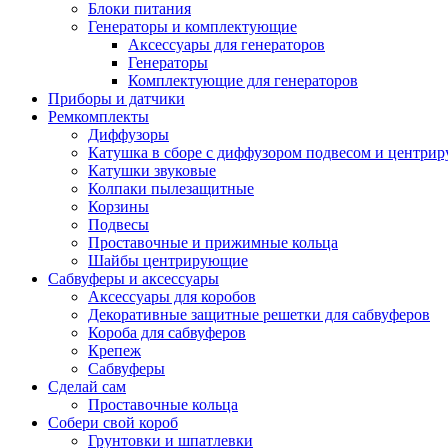
Блоки питания
Генераторы и комплектующие
Аксессуары для генераторов
Генераторы
Комплектующие для генераторов
Приборы и датчики
Ремкомплекты
Диффузоры
Катушка в сборе с диффузором подвесом и центр
Катушки звуковые
Колпаки пылезащитные
Корзины
Подвесы
Проставочные и прижимные кольца
Шайбы центрирующие
Сабвуферы и аксессуары
Аксессуары для коробов
Декоративные защитные решетки для сабвуферов
Короба для сабвуферов
Крепеж
Сабвуферы
Сделай сам
Проставочные кольца
Собери свой короб
Грунтовки и шпатлевки