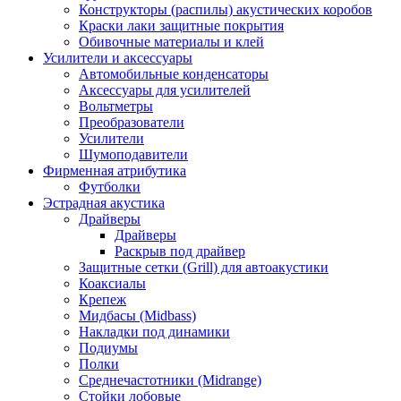
Конструкторы (распилы) акустических коробов
Краски лаки защитные покрытия
Обивочные материалы и клей
Усилители и аксессуары
Автомобильные конденсаторы
Аксессуары для усилителей
Вольтметры
Преобразователи
Усилители
Шумоподавители
Фирменная атрибутика
Футболки
Эстрадная акустика
Драйверы
Драйверы
Раскрыв под драйвер
Защитные сетки (Grill) для автоакустики
Коаксиалы
Крепеж
Мидбасы (Midbass)
Накладки под динамики
Подиумы
Полки
Среднечастотники (Midrange)
Стойки лобовые