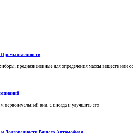
 и Промышленности
иборы, предназначенные для определения массы веществ или об
оминаний
 первоначальный вид, а иногда и улучшить его
и и Долговечности Вашего Автомобиля