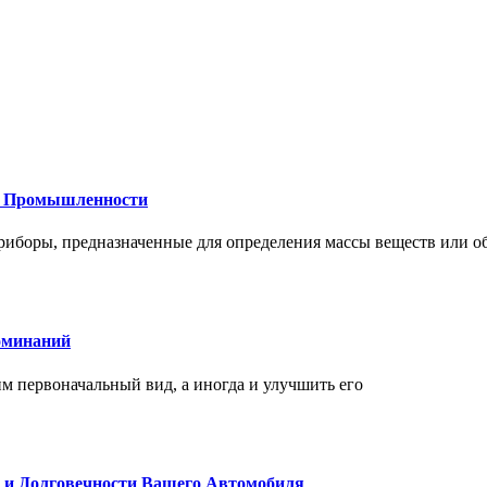
 и Промышленности
иборы, предназначенные для определения массы веществ или об
оминаний
 первоначальный вид, а иногда и улучшить его
и и Долговечности Вашего Автомобиля