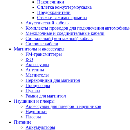
Наконечники
Оплетка кожухтермоусадка
Предохранители
Стяжки зажимы грометы
Акустический кабель
Комплекты проводов для подключения автомобильн
Межблочные и соединительные кабели
Сигнальный (монтажный) кабель
Силовые кабели
Магнитолы и аксессуары
FM-трансмиттеры
ISO
Аксессуары
Антенны
Магнитолы
Переходники для магнитол
Процессоры
Пульты
Рамки для магнитол
Наушники и плееры
Аксессуары для плееров и наушников
Наушники
Плееры
Питание
Аккумуляторы