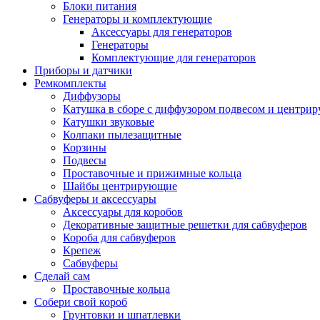
Блоки питания
Генераторы и комплектующие
Аксессуары для генераторов
Генераторы
Комплектующие для генераторов
Приборы и датчики
Ремкомплекты
Диффузоры
Катушка в сборе с диффузором подвесом и центр
Катушки звуковые
Колпаки пылезащитные
Корзины
Подвесы
Проставочные и прижимные кольца
Шайбы центрирующие
Сабвуферы и аксессуары
Аксессуары для коробов
Декоративные защитные решетки для сабвуферов
Короба для сабвуферов
Крепеж
Сабвуферы
Сделай сам
Проставочные кольца
Собери свой короб
Грунтовки и шпатлевки