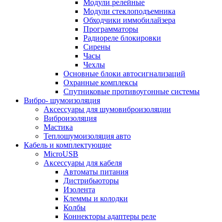
Модули релейные
Модули стеклоподъемника
Обходчики иммобилайзера
Программаторы
Радиореле блокировки
Сирены
Часы
Чехлы
Основные блоки автосигнализаций
Охранные комплексы
Спутниковые противоугонные системы
Вибро- шумоизоляция
Аксессуары для шумовиброизоляции
Виброизоляция
Мастика
Теплошумоизоляция авто
Кабель и комплектующие
MicroUSB
Аксессуары для кабеля
Автоматы питания
Дистрибьюторы
Изолента
Клеммы и колодки
Колбы
Коннекторы адаптеры реле