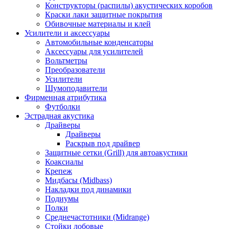
Конструкторы (распилы) акустических коробов
Краски лаки защитные покрытия
Обивочные материалы и клей
Усилители и аксессуары
Автомобильные конденсаторы
Аксессуары для усилителей
Вольтметры
Преобразователи
Усилители
Шумоподавители
Фирменная атрибутика
Футболки
Эстрадная акустика
Драйверы
Драйверы
Раскрыв под драйвер
Защитные сетки (Grill) для автоакустики
Коаксиалы
Крепеж
Мидбасы (Midbass)
Накладки под динамики
Подиумы
Полки
Среднечастотники (Midrange)
Стойки лобовые