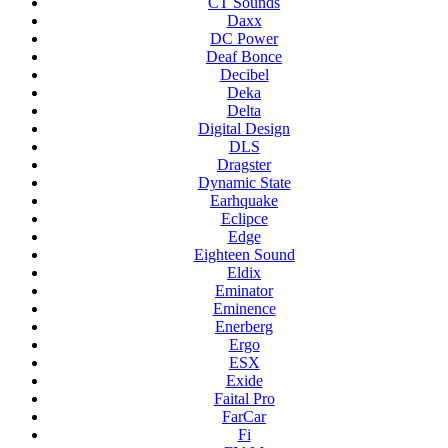
CT Sounds
Daxx
DC Power
Deaf Bonce
Decibel
Deka
Delta
Digital Design
DLS
Dragster
Dynamic State
Earhquake
Eclipce
Edge
Eighteen Sound
Eldix
Eminator
Eminence
Enerberg
Ergo
ESX
Exide
Faital Pro
FarCar
Fi