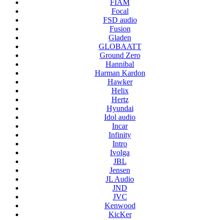
FIAM
Focal
FSD audio
Fusion
Gladen
GLOBAATT
Ground Zero
Hannibal
Harman Kardon
Hawker
Helix
Hertz
Hyundai
Idol audio
Incar
Infinity
Intro
Ivolga
JBL
Jensen
JL Audio
JND
JVC
Kenwood
KicKer