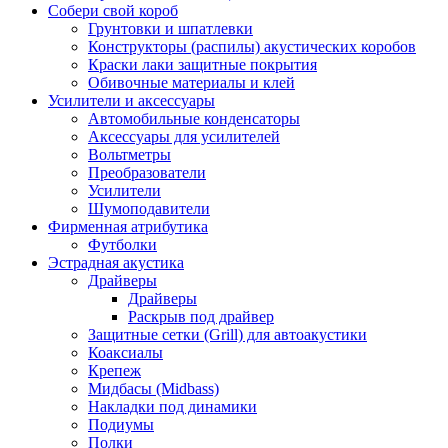
Собери свой короб
Грунтовки и шпатлевки
Конструкторы (распилы) акустических коробов
Краски лаки защитные покрытия
Обивочные материалы и клей
Усилители и аксессуары
Автомобильные конденсаторы
Аксессуары для усилителей
Вольтметры
Преобразователи
Усилители
Шумоподавители
Фирменная атрибутика
Футболки
Эстрадная акустика
Драйверы
Драйверы
Раскрыв под драйвер
Защитные сетки (Grill) для автоакустики
Коаксиалы
Крепеж
Мидбасы (Midbass)
Накладки под динамики
Подиумы
Полки