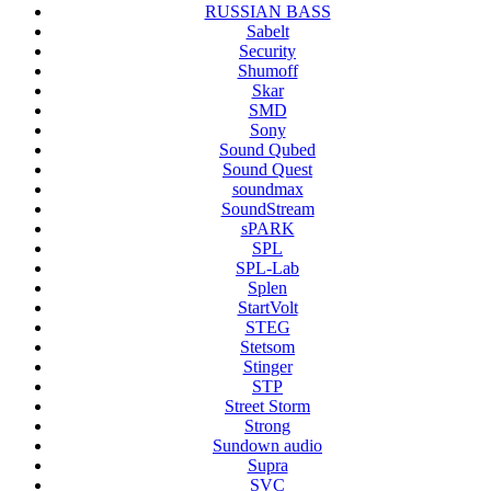
RUSSIAN BASS
Sabelt
Security
Shumoff
Skar
SMD
Sony
Sound Qubed
Sound Quest
soundmax
SoundStream
sPARK
SPL
SPL-Lab
Splen
StartVolt
STEG
Stetsom
Stinger
STP
Street Storm
Strong
Sundown audio
Supra
SVC