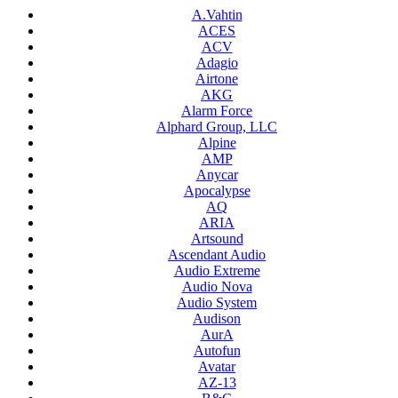
A.Vahtin
ACES
ACV
Adagio
Airtone
AKG
Alarm Force
Alphard Group, LLC
Alpine
AMP
Anycar
Apocalypse
AQ
ARIA
Artsound
Ascendant Audio
Audio Extreme
Audio Nova
Audio System
Audison
AurA
Autofun
Avatar
AZ-13