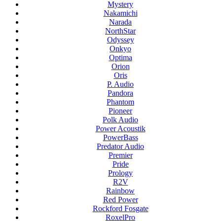
Mystery
Nakamichi
Narada
NorthStar
Odyssey
Onkyo
Optima
Orion
Oris
P. Audio
Pandora
Phantom
Pioneer
Polk Audio
Power Acoustik
PowerBass
Predator Audio
Premier
Pride
Prology
R2V
Rainbow
Red Power
Rockford Fosgate
RoxelPro