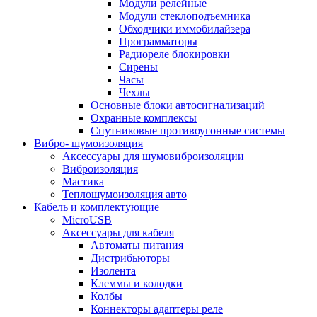
Модули релейные
Модули стеклоподъемника
Обходчики иммобилайзера
Программаторы
Радиореле блокировки
Сирены
Часы
Чехлы
Основные блоки автосигнализаций
Охранные комплексы
Спутниковые противоугонные системы
Вибро- шумоизоляция
Аксессуары для шумовиброизоляции
Виброизоляция
Мастика
Теплошумоизоляция авто
Кабель и комплектующие
MicroUSB
Аксессуары для кабеля
Автоматы питания
Дистрибьюторы
Изолента
Клеммы и колодки
Колбы
Коннекторы адаптеры реле