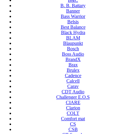
B&C
B. B. Battary
Banner
Bass Warrior
Belsis
Best Balance
Black Hydra
BLAM
Blaupunkt
Bosch
Boss Audio
BrandX
Brax
Brulex
Cadence
Calcell
Carav
CDT Audio
Challenger E.O.S
CIARE
Clarion
COLT
Comfort mat
CS
CSB