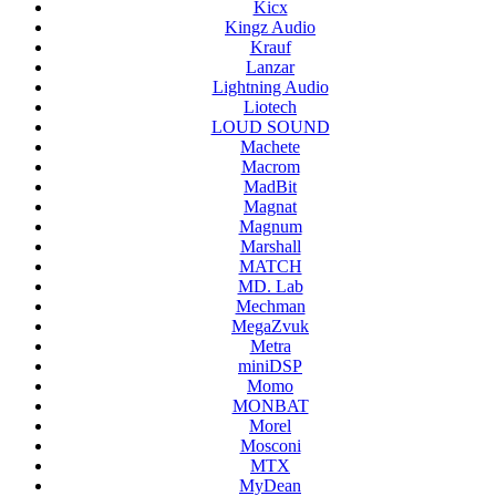
Kicx
Kingz Audio
Krauf
Lanzar
Lightning Audio
Liotech
LOUD SOUND
Machete
Macrom
MadBit
Magnat
Magnum
Marshall
MATCH
MD. Lab
Mechman
MegaZvuk
Metra
miniDSP
Momo
MONBAT
Morel
Mosconi
MTX
MyDean