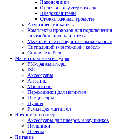
Наконечники
Оплетка кожухтермоусадка
Предохранители
Стяжки зажимы грометы
Акустический кабель
Комплекты проводов для подключения
автомобильного усилителя
Межблочные и соединительные кабели
Сигнальный (монтажный) кабель
Силовые кабели
Магнитолы и аксессуары
FM-трансмиттеры
ISO
Аксессуары
Антенны
Магнитолы
Переходники для магнитол
Процессоры
Пульты
Рамки для магнитол
Наушники и плееры
Аксессуары для плееров и наушников
Наушники
Плееры
Питание