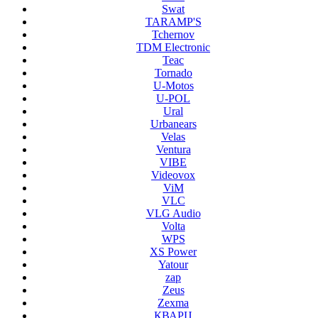
Swat
TARAMP'S
Tchernov
TDM Electronic
Teac
Tornado
U-Motos
U-POL
Ural
Urbanears
Velas
Ventura
VIBE
Videovox
ViM
VLC
VLG Audio
Volta
WPS
XS Power
Yatour
zap
Zeus
Zexma
КВАРЦ