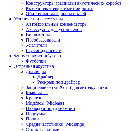
Конструкторы (распилы) акустических коробов
Краски лаки защитные покрытия
Обивочные материалы и клей
Усилители и аксессуары
Автомобильные конденсаторы
Аксессуары для усилителей
Вольтметры
Преобразователи
Усилители
Шумоподавители
Фирменная атрибутика
Футболки
Эстрадная акустика
Драйверы
Драйверы
Раскрыв под драйвер
Защитные сетки (Grill) для автоакустики
Коаксиалы
Крепеж
Мидбасы (Midbass)
Накладки под динамики
Подиумы
Полки
Среднечастотники (Midrange)
Стойки лобовые