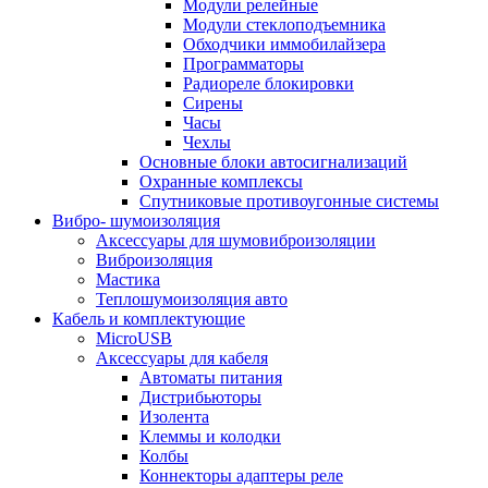
Модули релейные
Модули стеклоподъемника
Обходчики иммобилайзера
Программаторы
Радиореле блокировки
Сирены
Часы
Чехлы
Основные блоки автосигнализаций
Охранные комплексы
Спутниковые противоугонные системы
Вибро- шумоизоляция
Аксессуары для шумовиброизоляции
Виброизоляция
Мастика
Теплошумоизоляция авто
Кабель и комплектующие
MicroUSB
Аксессуары для кабеля
Автоматы питания
Дистрибьюторы
Изолента
Клеммы и колодки
Колбы
Коннекторы адаптеры реле