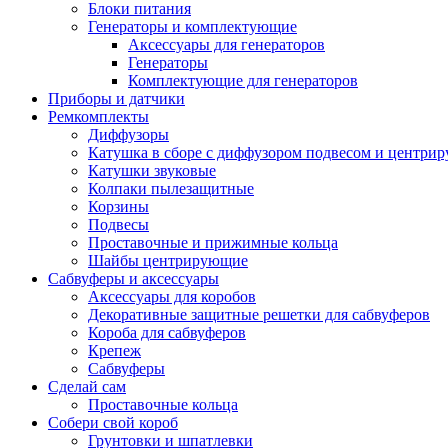
Блоки питания
Генераторы и комплектующие
Аксессуары для генераторов
Генераторы
Комплектующие для генераторов
Приборы и датчики
Ремкомплекты
Диффузоры
Катушка в сборе с диффузором подвесом и центр
Катушки звуковые
Колпаки пылезащитные
Корзины
Подвесы
Проставочные и прижимные кольца
Шайбы центрирующие
Сабвуферы и аксессуары
Аксессуары для коробов
Декоративные защитные решетки для сабвуферов
Короба для сабвуферов
Крепеж
Сабвуферы
Сделай сам
Проставочные кольца
Собери свой короб
Грунтовки и шпатлевки