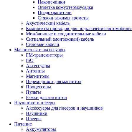
Наконечники
Оплетка кожухтермоусадка
Предохранители
Стяжки зажимы грометы
Акустический кабель
Комплекты проводов для подключения автомобильн
Межблочные и соединительные кабели
Сигнальный (монтажный) кабель
Силовые кабели
Магнитолы и аксессуары
FM-трансмиттеры
ISO
Аксессуары
Антенны
Магнитолы
Переходники для магнитол
Процессоры
Пульты
Рамки для магнитол
Наушники и плееры
Аксессуары для плееров и наушников
Наушники
Плееры
Питание
Аккумуляторы