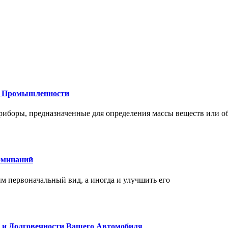
 и Промышленности
иборы, предназначенные для определения массы веществ или об
оминаний
 первоначальный вид, а иногда и улучшить его
и и Долговечности Вашего Автомобиля