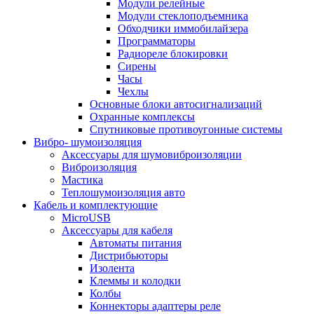
Модули релейные
Модули стеклоподъемника
Обходчики иммобилайзера
Программаторы
Радиореле блокировки
Сирены
Часы
Чехлы
Основные блоки автосигнализаций
Охранные комплексы
Спутниковые противоугонные системы
Вибро- шумоизоляция
Аксессуары для шумовиброизоляции
Виброизоляция
Мастика
Теплошумоизоляция авто
Кабель и комплектующие
MicroUSB
Аксессуары для кабеля
Автоматы питания
Дистрибьюторы
Изолента
Клеммы и колодки
Колбы
Коннекторы адаптеры реле