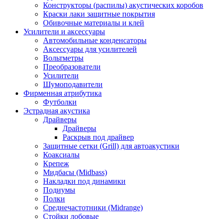
Конструкторы (распилы) акустических коробов
Краски лаки защитные покрытия
Обивочные материалы и клей
Усилители и аксессуары
Автомобильные конденсаторы
Аксессуары для усилителей
Вольтметры
Преобразователи
Усилители
Шумоподавители
Фирменная атрибутика
Футболки
Эстрадная акустика
Драйверы
Драйверы
Раскрыв под драйвер
Защитные сетки (Grill) для автоакустики
Коаксиалы
Крепеж
Мидбасы (Midbass)
Накладки под динамики
Подиумы
Полки
Среднечастотники (Midrange)
Стойки лобовые