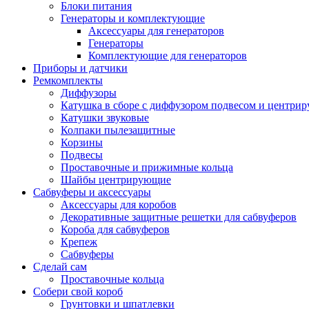
Блоки питания
Генераторы и комплектующие
Аксессуары для генераторов
Генераторы
Комплектующие для генераторов
Приборы и датчики
Ремкомплекты
Диффузоры
Катушка в сборе с диффузором подвесом и центр
Катушки звуковые
Колпаки пылезащитные
Корзины
Подвесы
Проставочные и прижимные кольца
Шайбы центрирующие
Сабвуферы и аксессуары
Аксессуары для коробов
Декоративные защитные решетки для сабвуферов
Короба для сабвуферов
Крепеж
Сабвуферы
Сделай сам
Проставочные кольца
Собери свой короб
Грунтовки и шпатлевки