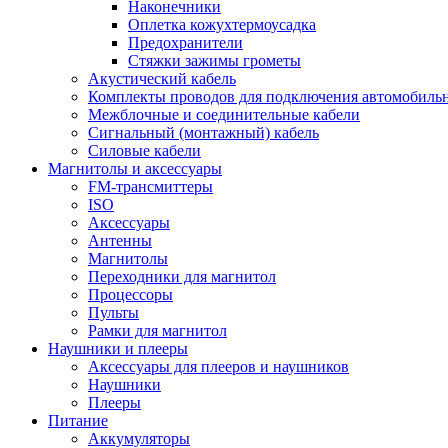
Наконечники
Оплетка кожухтермоусадка
Предохранители
Стяжки зажимы грометы
Акустический кабель
Комплекты проводов для подключения автомобильн
Межблочные и соединительные кабели
Сигнальный (монтажный) кабель
Силовые кабели
Магнитолы и аксессуары
FM-трансмиттеры
ISO
Аксессуары
Антенны
Магнитолы
Переходники для магнитол
Процессоры
Пульты
Рамки для магнитол
Наушники и плееры
Аксессуары для плееров и наушников
Наушники
Плееры
Питание
Аккумуляторы