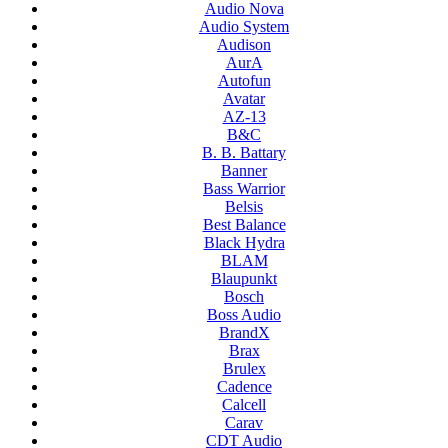
Audio Nova
Audio System
Audison
AurA
Autofun
Avatar
AZ-13
B&C
B. B. Battary
Banner
Bass Warrior
Belsis
Best Balance
Black Hydra
BLAM
Blaupunkt
Bosch
Boss Audio
BrandX
Brax
Brulex
Cadence
Calcell
Carav
CDT Audio