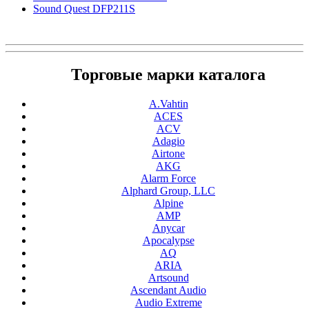
Sound Quest DFP211S
Торговые марки каталога
A.Vahtin
ACES
ACV
Adagio
Airtone
AKG
Alarm Force
Alphard Group, LLC
Alpine
AMP
Anycar
Apocalypse
AQ
ARIA
Artsound
Ascendant Audio
Audio Extreme