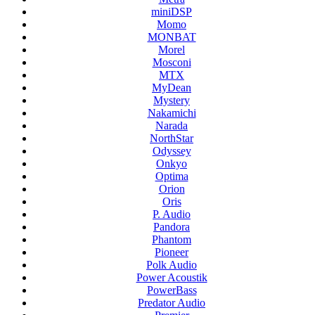
miniDSP
Momo
MONBAT
Morel
Mosconi
MTX
MyDean
Mystery
Nakamichi
Narada
NorthStar
Odyssey
Onkyo
Optima
Orion
Oris
P. Audio
Pandora
Phantom
Pioneer
Polk Audio
Power Acoustik
PowerBass
Predator Audio