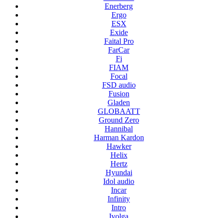
Enerberg
Ergo
ESX
Exide
Faital Pro
FarCar
Fi
FIAM
Focal
FSD audio
Fusion
Gladen
GLOBAATT
Ground Zero
Hannibal
Harman Kardon
Hawker
Helix
Hertz
Hyundai
Idol audio
Incar
Infinity
Intro
Ivolga