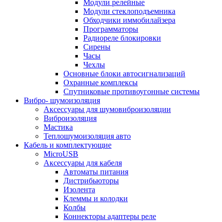
Модули релейные
Модули стеклоподъемника
Обходчики иммобилайзера
Программаторы
Радиореле блокировки
Сирены
Часы
Чехлы
Основные блоки автосигнализаций
Охранные комплексы
Спутниковые противоугонные системы
Вибро- шумоизоляция
Аксессуары для шумовиброизоляции
Виброизоляция
Мастика
Теплошумоизоляция авто
Кабель и комплектующие
MicroUSB
Аксессуары для кабеля
Автоматы питания
Дистрибьюторы
Изолента
Клеммы и колодки
Колбы
Коннекторы адаптеры реле