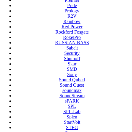
Premier
Pride
Prology
R2V
Rainbow
Red Power
Rockford Fosgate
RoxelPro
RUSSIAN BASS
Sabelt
Security
Shumoff
Skar
SMD
Sony
Sound Qubed
Sound Quest
soundmax
SoundStream
sPARK
SPL
SPL-Lab
Splen
StartVolt
STEG