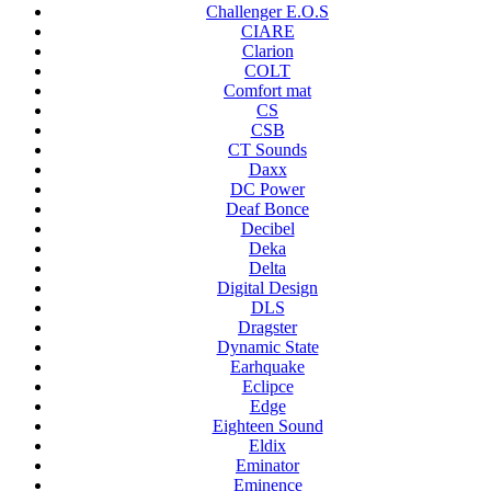
Challenger E.O.S
CIARE
Clarion
COLT
Comfort mat
CS
CSB
CT Sounds
Daxx
DC Power
Deaf Bonce
Decibel
Deka
Delta
Digital Design
DLS
Dragster
Dynamic State
Earhquake
Eclipce
Edge
Eighteen Sound
Eldix
Eminator
Eminence