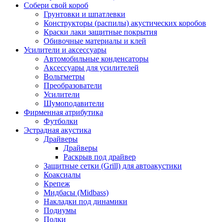
Собери свой короб
Грунтовки и шпатлевки
Конструкторы (распилы) акустических коробов
Краски лаки защитные покрытия
Обивочные материалы и клей
Усилители и аксессуары
Автомобильные конденсаторы
Аксессуары для усилителей
Вольтметры
Преобразователи
Усилители
Шумоподавители
Фирменная атрибутика
Футболки
Эстрадная акустика
Драйверы
Драйверы
Раскрыв под драйвер
Защитные сетки (Grill) для автоакустики
Коаксиалы
Крепеж
Мидбасы (Midbass)
Накладки под динамики
Подиумы
Полки