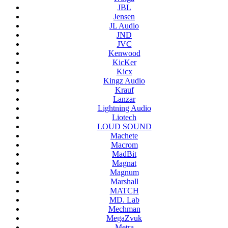
JBL
Jensen
JL Audio
JND
JVC
Kenwood
KicKer
Kicx
Kingz Audio
Krauf
Lanzar
Lightning Audio
Liotech
LOUD SOUND
Machete
Macrom
MadBit
Magnat
Magnum
Marshall
MATCH
MD. Lab
Mechman
MegaZvuk
Metra