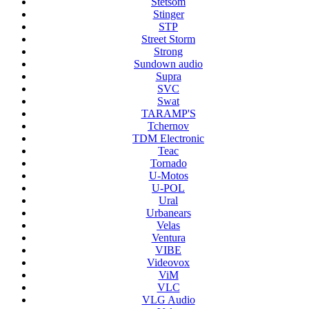
Stetsom
Stinger
STP
Street Storm
Strong
Sundown audio
Supra
SVC
Swat
TARAMP'S
Tchernov
TDM Electronic
Teac
Tornado
U-Motos
U-POL
Ural
Urbanears
Velas
Ventura
VIBE
Videovox
ViM
VLC
VLG Audio