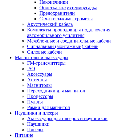
Наконечники
Оплетка кожухтермоусадка
Предохранители
Стяжки зажимы грометы
Акустический кабель
Комплекты проводов для подключения
автомобильного усилителя
Межблочные и соединительные кабели
Сигнальный (монтажный) кабель
Силовые кабели
Магнитолы и аксессуары
FM-трансмиттеры
ISO
Аксессуары
Антенны
Магнитолы
Переходники для магнитол
Процессоры
Пульты
Рамки для магнитол
Наушники и плееры
Аксессуары для плееров и наушников
Наушники
Плееры
Питание