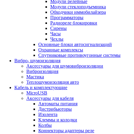
Модули релейные
Модули стеклоподъемника
Обходчики иммобилайзера
Программаторы
Радиореле блокировки
Сирены
Часы
Чехлы
Основные блоки автосигнализаций
Охранные комплексы
Спутниковые противоугонные системы
Вибро- шумоизоляция
Аксессуары для шумовиброизоляции
Виброизоляция
Мастика
Теплошумоизоляция авто
Кабель и комплектующие
MicroUSB
Аксессуары для кабеля
Автоматы питания
Дистрибьюторы
Изолента
Клеммы и колодки
Колбы
Коннекторы адаптеры реле