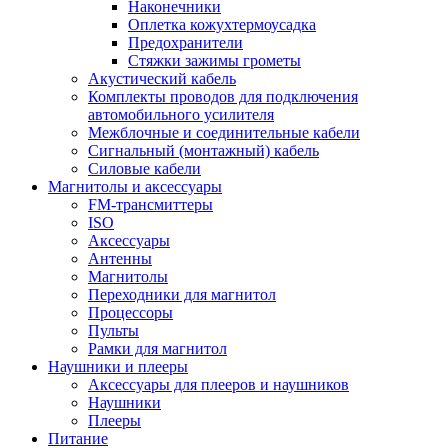
Наконечники
Оплетка кожухтермоусадка
Предохранители
Стяжки зажимы грометы
Акустический кабель
Комплекты проводов для подключения
автомобильного усилителя
Межблочные и соединительные кабели
Сигнальный (монтажный) кабель
Силовые кабели
Магнитолы и аксессуары
FM-трансмиттеры
ISO
Аксессуары
Антенны
Магнитолы
Переходники для магнитол
Процессоры
Пульты
Рамки для магнитол
Наушники и плееры
Аксессуары для плееров и наушников
Наушники
Плееры
Питание