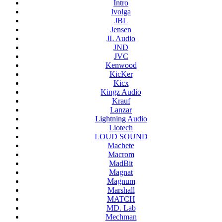
Intro
Ivolga
JBL
Jensen
JL Audio
JND
JVC
Kenwood
KicKer
Kicx
Kingz Audio
Krauf
Lanzar
Lightning Audio
Liotech
LOUD SOUND
Machete
Macrom
MadBit
Magnat
Magnum
Marshall
MATCH
MD. Lab
Mechman