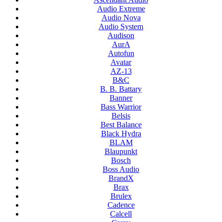
Audio Extreme
Audio Nova
Audio System
Audison
AurA
Autofun
Avatar
AZ-13
B&C
B. B. Battary
Banner
Bass Warrior
Belsis
Best Balance
Black Hydra
BLAM
Blaupunkt
Bosch
Boss Audio
BrandX
Brax
Brulex
Cadence
Calcell