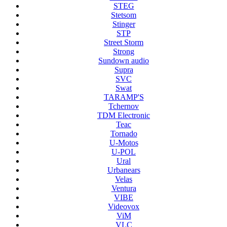
STEG
Stetsom
Stinger
STP
Street Storm
Strong
Sundown audio
Supra
SVC
Swat
TARAMP'S
Tchernov
TDM Electronic
Teac
Tornado
U-Motos
U-POL
Ural
Urbanears
Velas
Ventura
VIBE
Videovox
ViM
VLC