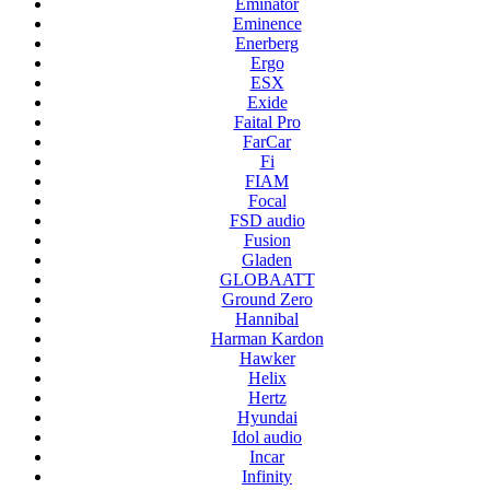
Eminator
Eminence
Enerberg
Ergo
ESX
Exide
Faital Pro
FarCar
Fi
FIAM
Focal
FSD audio
Fusion
Gladen
GLOBAATT
Ground Zero
Hannibal
Harman Kardon
Hawker
Helix
Hertz
Hyundai
Idol audio
Incar
Infinity