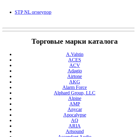
STP NL огнеупор
Торговые марки каталога
A.Vahtin
ACES
ACV
Adagio
Airtone
AKG
Alarm Force
Alphard Group, LLC
Alpine
AMP
Anycar
Apocalypse
AQ
ARIA
Artsound
Ascendant Audio