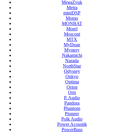
MegaZvuk
Metra
miniDSP
Momo
MONBAT
Morel
Mosconi
MTX
MyDean
Mystery
Nakamichi
Narada
NorthStar
Odyssey
Onkyo
Optima
Orion
Oris
P. Audio
Pandora
Phantom
Pioneer
Polk Audio
Power Acoustik
PowerBass