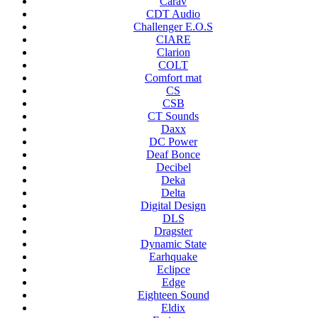
Carav
CDT Audio
Challenger E.O.S
CIARE
Clarion
COLT
Comfort mat
CS
CSB
CT Sounds
Daxx
DC Power
Deaf Bonce
Decibel
Deka
Delta
Digital Design
DLS
Dragster
Dynamic State
Earhquake
Eclipce
Edge
Eighteen Sound
Eldix