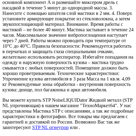
основной компонент А и размешайте миксером дрель с
насадкой в течение 5 минут до однородной массы. 3.
Нанесите с помощью шпателя слой мастики в 2 мм. 4. Поверх
установите армирующее покрытие из стекловолокна, а затем
звукопоглощающий материал. Внимание. Время работы с
мастикой – не более 40 минут. Мастика застывает в течение 24
часов. Максимальное значение вибропоглощения наступает
через 7 дней. Работы можно проводить при температуре от
10°С до 40°С. Правила безопасности: Рекомендуется работать
в перчатках и защищать глаза специальными очками,
желательно использовать респиратор. Избегайте попадания на
одежду и наружную поверхность кузова – мастика трудно
смывается с любых поверхностей. Помещение должно быть
хорошо проветриваемым. Технические характеристики:
Упрочнение кузова автомобиля в 3 раза Масса на 1 кв.м. 4,09
кг Рекомендуемые зоны обработки - внутренняя поверхность
кузова: днище, пол багажника и арки автомобиля.
Вы можете купить STP NoiseLIQUIDator Жидкий металл (STP
NL упрочняющая) в нашем магазине "ТехноМаркет64". У нас
представлены Мастика STP с описаниями, а так же подробные
характеристики и фотографии. Все товары мы предлагаем с
гарантией и доставкой по России. Возможно Вас так же
заинтересуют
STP NL огнеупор
или
.