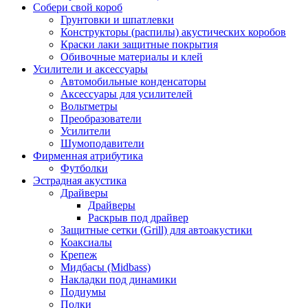
Собери свой короб
Грунтовки и шпатлевки
Конструкторы (распилы) акустических коробов
Краски лаки защитные покрытия
Обивочные материалы и клей
Усилители и аксессуары
Автомобильные конденсаторы
Аксессуары для усилителей
Вольтметры
Преобразователи
Усилители
Шумоподавители
Фирменная атрибутика
Футболки
Эстрадная акустика
Драйверы
Драйверы
Раскрыв под драйвер
Защитные сетки (Grill) для автоакустики
Коаксиалы
Крепеж
Мидбасы (Midbass)
Накладки под динамики
Подиумы
Полки