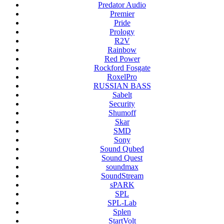
Predator Audio
Premier
Pride
Prology
R2V
Rainbow
Red Power
Rockford Fosgate
RoxelPro
RUSSIAN BASS
Sabelt
Security
Shumoff
Skar
SMD
Sony
Sound Qubed
Sound Quest
soundmax
SoundStream
sPARK
SPL
SPL-Lab
Splen
StartVolt