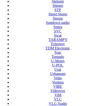
Stetsom
Stinger
STP
Street Storm
Strong
Sundown audio
Supra
SVC
Swat
TARAMP'S
Tchernov
TDM Electronic
Teac
Tornado
U-Motos
U-POL
Ural
Urbanears
Velas
Ventura
VIBE
Videovox
ViM
VLC
VLG Audio