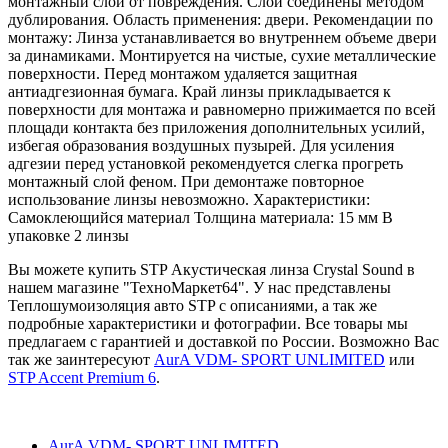
монтажный слой от повреждения. Слои соединены методом
дублирования. Область применения: двери. Рекомендации по
монтажу: Линза устанавливается во внутреннем объеме двери
за динамиками. Монтируется на чистые, сухие металлические
поверхности. Перед монтажом удаляется защитная
антиадгезионная бумага. Край линзы прикладывается к
поверхности для монтажа и равномерно прижимается по всей
площади контакта без приложения дополнительных усилий,
избегая образования воздушных пузырей. Для усиления
адгезии перед установкой рекомендуется слегка прогреть
монтажный слой феном. При демонтаже повторное
использование линзы невозможно. Характеристики:
Самоклеющийся материал Толщина материала: 15 мм В
упаковке 2 линзы
Вы можете купить STP Акустическая линза Crystal Sound в
нашем магазине "ТехноМаркет64". У нас представлены
Теплошумоизоляция авто STP с описаниями, а так же
подробные характеристики и фотографии. Все товары мы
предлагаем с гарантией и доставкой по России. Возможно Вас
так же заинтересуют
AurA VDM- SPORT UNLIMITED
или
STP Accent Premium 6
.
AurA VDM- SPORT UNLIMITED