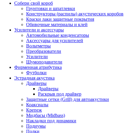
Собери свой короб
Грунтовки и шпатлевки
Конструкторы (распилы) акустических коробов
Краски лаки защитные покрытия
Обивочные материалы и клей
Усилители и аксессуары
Автомобильные конденсаторы
Аксессуары для усилителей
Вольтметры
Преобразователи
Усилители
Шумоподавители
Фирменная атрибутика
Футболки
Эстрадная акустика
Драйверы
Драйверы
Раскрыв под драйвер
Защитные сетки (Grill) для автоакустики
Коаксиалы
Крепеж
Мидбасы (Midbass)
Накладки под динамики
Подиумы
Полки