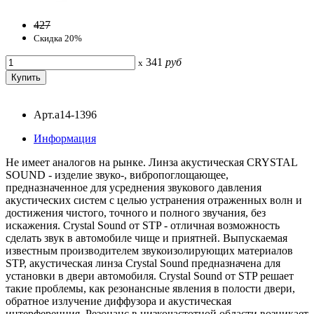
427
Скидка 20%
341
руб
x
Арт.a14-1396
Информация
Не имеет аналогов на рынке. Линза акустическая CRYSTAL
SOUND - изделие звуко-, вибропоглощающее,
предназначенное для усреднения звукового давления
акустических систем с целью устранения отраженных волн и
достижения чистого, точного и полного звучания, без
искажения. Crystal Sound от STP - отличная возможность
сделать звук в автомобиле чище и приятней. Выпускаемая
известным производителем звукоизолирующих материалов
STP, акустическая линза Crystal Sound предназначена для
установки в двери автомобиля. Crystal Sound от STP решает
такие проблемы, как резонансные явления в полости двери,
обратное излучение диффузора и акустическая
интерференция. Резонанс в низкочастотной области возникает