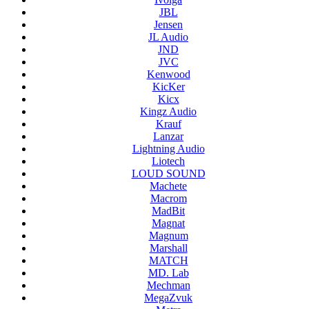
JBL
Jensen
JL Audio
JND
JVC
Kenwood
KicKer
Kicx
Kingz Audio
Krauf
Lanzar
Lightning Audio
Liotech
LOUD SOUND
Machete
Macrom
MadBit
Magnat
Magnum
Marshall
MATCH
MD. Lab
Mechman
MegaZvuk