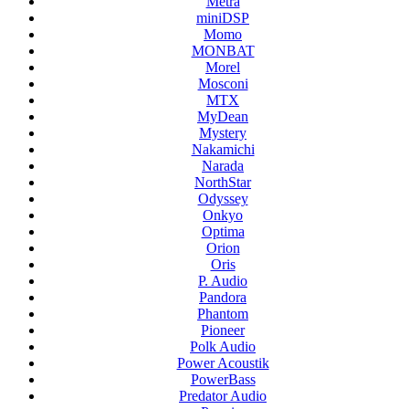
Metra
miniDSP
Momo
MONBAT
Morel
Mosconi
MTX
MyDean
Mystery
Nakamichi
Narada
NorthStar
Odyssey
Onkyo
Optima
Orion
Oris
P. Audio
Pandora
Phantom
Pioneer
Polk Audio
Power Acoustik
PowerBass
Predator Audio