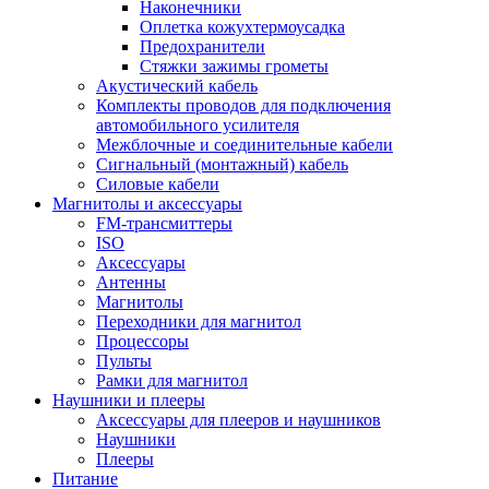
Наконечники
Оплетка кожухтермоусадка
Предохранители
Стяжки зажимы грометы
Акустический кабель
Комплекты проводов для подключения
автомобильного усилителя
Межблочные и соединительные кабели
Сигнальный (монтажный) кабель
Силовые кабели
Магнитолы и аксессуары
FM-трансмиттеры
ISO
Аксессуары
Антенны
Магнитолы
Переходники для магнитол
Процессоры
Пульты
Рамки для магнитол
Наушники и плееры
Аксессуары для плееров и наушников
Наушники
Плееры
Питание