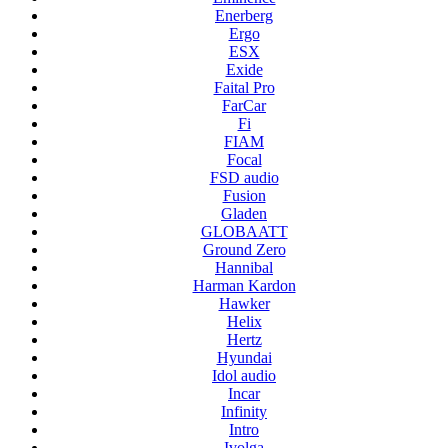
Enerberg
Ergo
ESX
Exide
Faital Pro
FarCar
Fi
FIAM
Focal
FSD audio
Fusion
Gladen
GLOBAATT
Ground Zero
Hannibal
Harman Kardon
Hawker
Helix
Hertz
Hyundai
Idol audio
Incar
Infinity
Intro
Ivolga