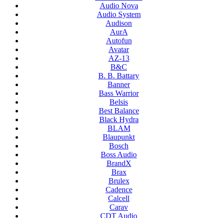
Audio Nova
Audio System
Audison
AurA
Autofun
Avatar
AZ-13
B&C
B. B. Battary
Banner
Bass Warrior
Belsis
Best Balance
Black Hydra
BLAM
Blaupunkt
Bosch
Boss Audio
BrandX
Brax
Brulex
Cadence
Calcell
Carav
CDT Audio