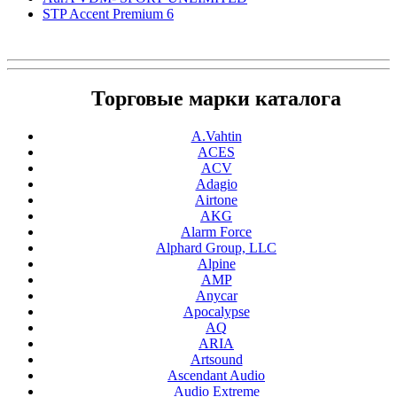
STP Accent Premium 6
Торговые марки каталога
A.Vahtin
ACES
ACV
Adagio
Airtone
AKG
Alarm Force
Alphard Group, LLC
Alpine
AMP
Anycar
Apocalypse
AQ
ARIA
Artsound
Ascendant Audio
Audio Extreme