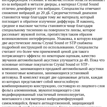
из-за вибраций в металле дверцы, а материал Crystal Sound
отлично демпфирует эти вибрации. Специалисты отмечают
снижение вибраций до 20 дБ. Среднечастотный диапазон
становится чище благодаря тому же материалу, который
поглощает и обратное излучение диффузора. И наконец,
средние и высокие частоты становятся чище благодаря
специальному тиснению на поверхности линзы, которое
рассеивает звуковой поток, препятствуя таким образом
возникновению интерференции. Упаковка, в которую входят
две акустические линзы Crystal Sound от STP снабжена
подробной инструкцией по использованию. Специалисты
считают это более чем приемлемой ценой для такого
потрясающего эффекта: по некоторым оценкам, качество
звучания автомобильной акустики улучшается до 40. Пока что
основные оптовые покупатели Crystal Sound от STP -
компании, занимающиеся продажей автомобильной акустики
и тюнинговые компании, занимающиеся установкой
автозвука. В комплект входят две одинаковые детали, каждая
из которых представляет собой многослойную
комбинированную конструкцию, состоящую из лицевого слоя
фольга алюминиевая, звукопоглощающего слоя
модифицированный эластичный пенополиуретан,
монтажного слоя материал вибродемпфирующий
самоклеящийся, бумаги антиадгезионной, защищающей