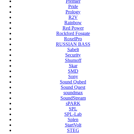
Premier
Pride
Prology
R2V
Rainbow
Red Power
Rockford Fosgate
RoxelPro
RUSSIAN BASS
Sabelt
Security
Shumoff
Skar
SMD
Sony
Sound Qubed
Sound Quest
soundmax
SoundStream
sPARK
SPL
SPL-Lab
Splen
StartVolt
STEG