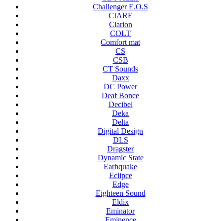
Challenger E.O.S
CIARE
Clarion
COLT
Comfort mat
CS
CSB
CT Sounds
Daxx
DC Power
Deaf Bonce
Decibel
Deka
Delta
Digital Design
DLS
Dragster
Dynamic State
Earhquake
Eclipce
Edge
Eighteen Sound
Eldix
Eminator
Eminence