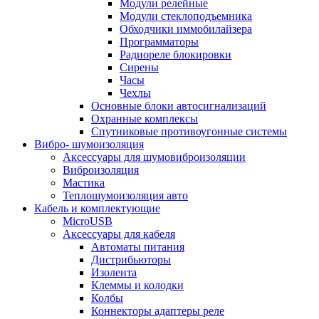
Модули релейные
Модули стеклоподъемника
Обходчики иммобилайзера
Программаторы
Радиореле блокировки
Сирены
Часы
Чехлы
Основные блоки автосигнализаций
Охранные комплексы
Спутниковые противоугонные системы
Вибро- шумоизоляция
Аксессуары для шумовиброизоляции
Виброизоляция
Мастика
Теплошумоизоляция авто
Кабель и комплектующие
MicroUSB
Аксессуары для кабеля
Автоматы питания
Дистрибьюторы
Изолента
Клеммы и колодки
Колбы
Коннекторы адаптеры реле