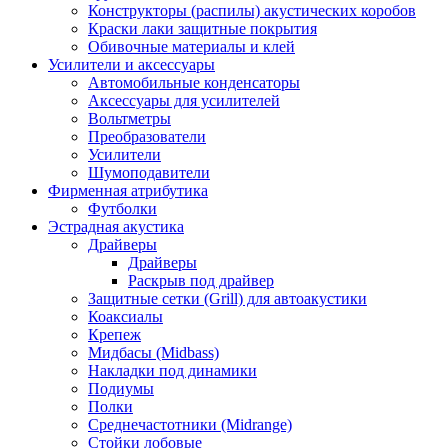
Конструкторы (распилы) акустических коробов
Краски лаки защитные покрытия
Обивочные материалы и клей
Усилители и аксессуары
Автомобильные конденсаторы
Аксессуары для усилителей
Вольтметры
Преобразователи
Усилители
Шумоподавители
Фирменная атрибутика
Футболки
Эстрадная акустика
Драйверы
Драйверы
Раскрыв под драйвер
Защитные сетки (Grill) для автоакустики
Коаксиалы
Крепеж
Мидбасы (Midbass)
Накладки под динамики
Подиумы
Полки
Среднечастотники (Midrange)
Стойки лобовые