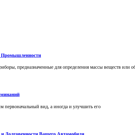
 и Промышленности
иборы, предназначенные для определения массы веществ или об
оминаний
 первоначальный вид, а иногда и улучшить его
и и Долговечности Вашего Автомобиля