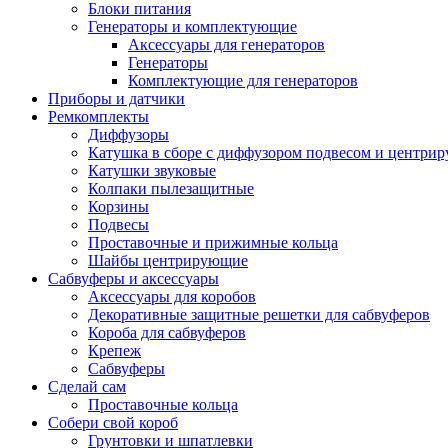
Блоки питания
Генераторы и комплектующие
Аксессуары для генераторов
Генераторы
Комплектующие для генераторов
Приборы и датчики
Ремкомплекты
Диффузоры
Катушка в сборе с диффузором подвесом и центр
Катушки звуковые
Колпаки пылезащитные
Корзины
Подвесы
Проставочные и прижимные кольца
Шайбы центрирующие
Сабвуферы и аксессуары
Аксессуары для коробов
Декоративные защитные решетки для сабвуферов
Короба для сабвуферов
Крепеж
Сабвуферы
Сделай сам
Проставочные кольца
Собери свой короб
Грунтовки и шпатлевки