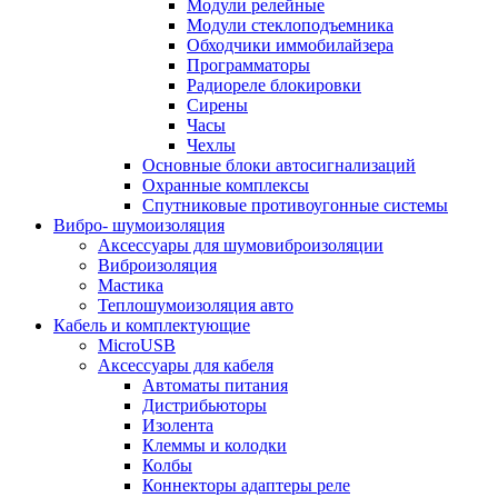
Модули релейные
Модули стеклоподъемника
Обходчики иммобилайзера
Программаторы
Радиореле блокировки
Сирены
Часы
Чехлы
Основные блоки автосигнализаций
Охранные комплексы
Спутниковые противоугонные системы
Вибро- шумоизоляция
Аксессуары для шумовиброизоляции
Виброизоляция
Мастика
Теплошумоизоляция авто
Кабель и комплектующие
MicroUSB
Аксессуары для кабеля
Автоматы питания
Дистрибьюторы
Изолента
Клеммы и колодки
Колбы
Коннекторы адаптеры реле