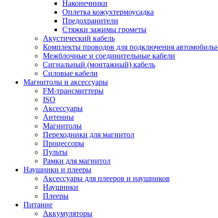
Наконечники
Оплетка кожухтермоусадка
Предохранители
Стяжки зажимы грометы
Акустический кабель
Комплекты проводов для подключения автомобильн
Межблочные и соединительные кабели
Сигнальный (монтажный) кабель
Силовые кабели
Магнитолы и аксессуары
FM-трансмиттеры
ISO
Аксессуары
Антенны
Магнитолы
Переходники для магнитол
Процессоры
Пульты
Рамки для магнитол
Наушники и плееры
Аксессуары для плееров и наушников
Наушники
Плееры
Питание
Аккумуляторы