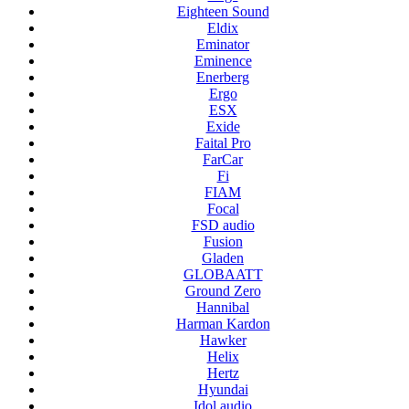
Eighteen Sound
Eldix
Eminator
Eminence
Enerberg
Ergo
ESX
Exide
Faital Pro
FarCar
Fi
FIAM
Focal
FSD audio
Fusion
Gladen
GLOBAATT
Ground Zero
Hannibal
Harman Kardon
Hawker
Helix
Hertz
Hyundai
Idol audio