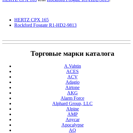
HERTZ CPX 165
Rockford Fosgate R1-HD2-9813
Торговые марки каталога
A.Vahtin
ACES
ACV
Adagio
Airtone
AKG
Alarm Force
Alphard Group, LLC
Alpine
AMP
Anycar
Apocalypse
AQ