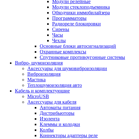
Модули релейные
Модули стеклоподъемника
Обходчики иммобилайзера
Программаторы
Радиореле блокировки
Сирены
Часы
Чехлы
Основные блоки автосигнализаций
Охранные комплексы
Спутниковые противоугонные системы
Вибро- шумоизоляция
Аксессуары для шумовиброизоляции
Виброизоляция
Мастика
Теплошумоизоляция авто
Кабель и комплектующие
MicroUSB
Аксессуары для кабеля
Автоматы питания
Дистрибьюторы
Изолента
Клеммы и колодки
Колбы
Коннекторы адаптеры реле