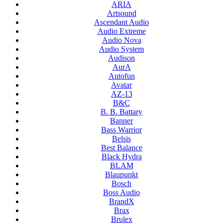
ARIA
Artsound
Ascendant Audio
Audio Extreme
Audio Nova
Audio System
Audison
AurA
Autofun
Avatar
AZ-13
B&C
B. B. Battary
Banner
Bass Warrior
Belsis
Best Balance
Black Hydra
BLAM
Blaupunkt
Bosch
Boss Audio
BrandX
Brax
Brulex