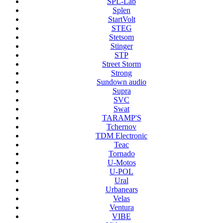
SPL-Lab
Splen
StartVolt
STEG
Stetsom
Stinger
STP
Street Storm
Strong
Sundown audio
Supra
SVC
Swat
TARAMP'S
Tchernov
TDM Electronic
Teac
Tornado
U-Motos
U-POL
Ural
Urbanears
Velas
Ventura
VIBE