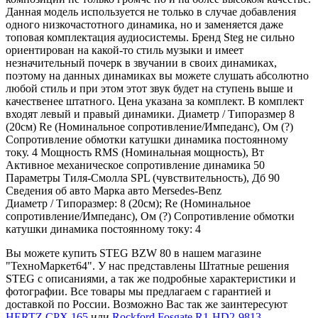
Данная модель используется не только в случае добавления
одного низкочастотного динамика, но и заменяется даже
топовая комплектация аудиосистемы. Бренд Steg не сильно
ориентирован на какой-то стиль музыки и имеет
незначительный почерк в звучании в своих динамиках,
поэтому на данных динамиках вы можете слушать абсолютно
любой стиль и при этом этот звук будет на ступень выше и
качественее штатного. Цена указана за комплект. В комплект
входят левый и правый динамики. Диаметр / Типоразмер 8
(20см) Re (Номинальное сопротивление/Импеданс), Ом (?)
Сопротивление обмотки катушки динамика постоянному
току. 4 Мощность RMS (Номинальная мощность), Вт
Активное механическое сопротивление динамика 50
Параметры Тиля-Смолла SPL (чувствительность), Дб 90
Сведения об авто Марка авто Mersedes-Benz
Диаметр / Типоразмер: 8 (20см); Re (Номинальное
сопротивление/Импеданс), Ом (?) Сопротивление обмотки
катушки динамика постоянному току: 4
Вы можете купить STEG BZW 80 в нашем магазине
"ТехноМаркет64". У нас представлены Штатные решения
STEG с описаниями, а так же подробные характеристики и
фотографии. Все товары мы предлагаем с гарантией и
доставкой по России. Возможно Вас так же заинтересуют
HERTZ CPX 165
или
Rockford Fosgate R1-HD2-9813
.