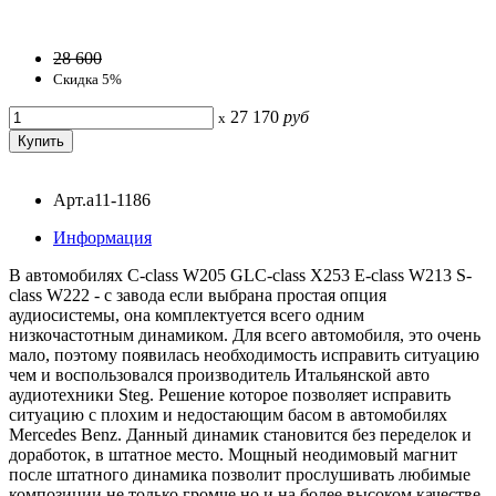
28 600
Скидка 5%
27 170
руб
x
Арт.a11-1186
Информация
В автомобилях C-class W205 GLC-class X253 E-class W213 S-
class W222 - с завода если выбрана простая опция
аудиосистемы, она комплектуется всего одним
низкочастотным динамиком. Для всего автомобиля, это очень
мало, поэтому появилась необходимость исправить ситуацию
чем и воспользовался производитель Итальянской авто
аудиотехники Steg. Решение которое позволяет исправить
ситуацию с плохим и недостающим басом в автомобилях
Mercedes Benz. Данный динамик становится без переделок и
доработок, в штатное место. Мощный неодимовый магнит
после штатного динамика позволит прослушивать любимые
композиции не только громче но и на более высоком качестве.