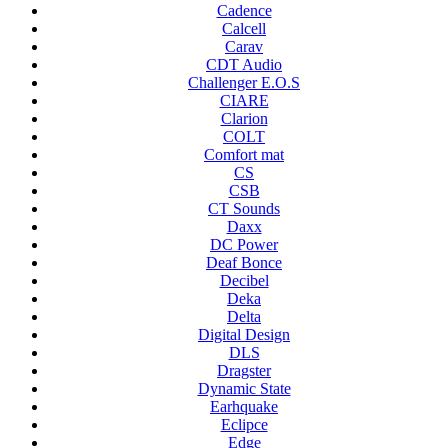
Cadence
Calcell
Carav
CDT Audio
Challenger E.O.S
CIARE
Clarion
COLT
Comfort mat
CS
CSB
CT Sounds
Daxx
DC Power
Deaf Bonce
Decibel
Deka
Delta
Digital Design
DLS
Dragster
Dynamic State
Earhquake
Eclipce
Edge