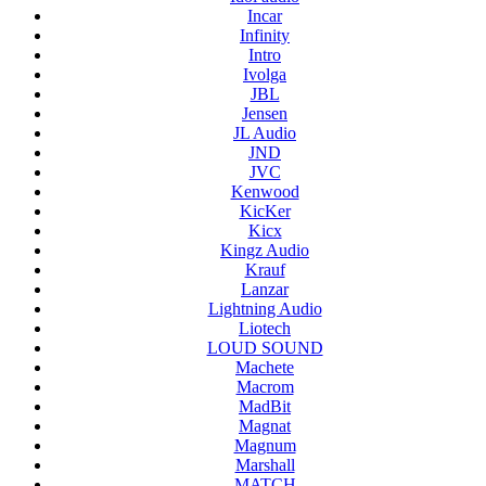
Incar
Infinity
Intro
Ivolga
JBL
Jensen
JL Audio
JND
JVC
Kenwood
KicKer
Kicx
Kingz Audio
Krauf
Lanzar
Lightning Audio
Liotech
LOUD SOUND
Machete
Macrom
MadBit
Magnat
Magnum
Marshall
MATCH