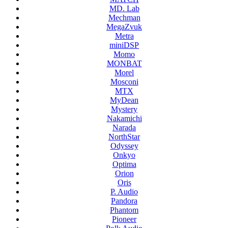
MD. Lab
Mechman
MegaZvuk
Metra
miniDSP
Momo
MONBAT
Morel
Mosconi
MTX
MyDean
Mystery
Nakamichi
Narada
NorthStar
Odyssey
Onkyo
Optima
Orion
Oris
P. Audio
Pandora
Phantom
Pioneer