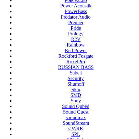
Polk Audio
Power Acoustik
PowerBass
Predator Audio
Premier
Pride
Prology
R2V
Rainbow
Red Power
Rockford Fosgate
RoxelPro
RUSSIAN BASS
Sabelt
Security
Shumoff
Skar
SMD
Sony
Sound Qubed
Sound Quest
soundmax
SoundStream
sPARK
SPL