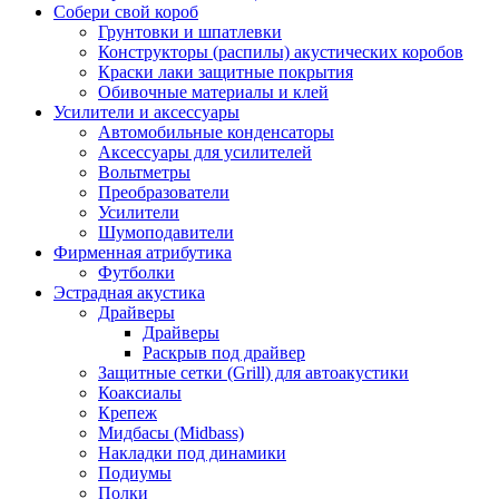
Собери свой короб
Грунтовки и шпатлевки
Конструкторы (распилы) акустических коробов
Краски лаки защитные покрытия
Обивочные материалы и клей
Усилители и аксессуары
Автомобильные конденсаторы
Аксессуары для усилителей
Вольтметры
Преобразователи
Усилители
Шумоподавители
Фирменная атрибутика
Футболки
Эстрадная акустика
Драйверы
Драйверы
Раскрыв под драйвер
Защитные сетки (Grill) для автоакустики
Коаксиалы
Крепеж
Мидбасы (Midbass)
Накладки под динамики
Подиумы
Полки