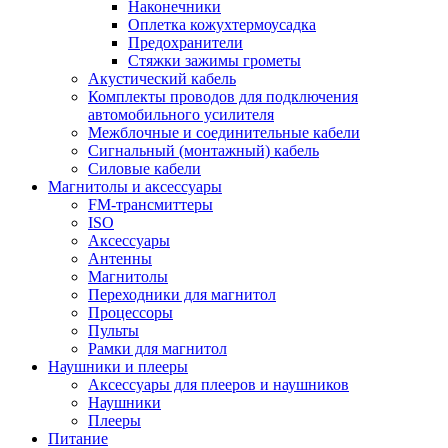
Наконечники
Оплетка кожухтермоусадка
Предохранители
Стяжки зажимы грометы
Акустический кабель
Комплекты проводов для подключения
автомобильного усилителя
Межблочные и соединительные кабели
Сигнальный (монтажный) кабель
Силовые кабели
Магнитолы и аксессуары
FM-трансмиттеры
ISO
Аксессуары
Антенны
Магнитолы
Переходники для магнитол
Процессоры
Пульты
Рамки для магнитол
Наушники и плееры
Аксессуары для плееров и наушников
Наушники
Плееры
Питание