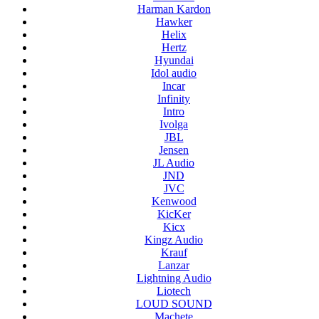
Harman Kardon
Hawker
Helix
Hertz
Hyundai
Idol audio
Incar
Infinity
Intro
Ivolga
JBL
Jensen
JL Audio
JND
JVC
Kenwood
KicKer
Kicx
Kingz Audio
Krauf
Lanzar
Lightning Audio
Liotech
LOUD SOUND
Machete