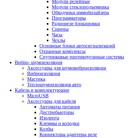
Модули релейные
Модули стеклоподъемника
Обходчики иммобилайзера
Программаторы
Радиореле блокировки
Сирены
Часы
Чехлы
Основные блоки автосигнализаций
Охранные комплексы
Спутниковые противоугонные системы
Вибро- шумоизоляция
Аксессуары для шумовиброизоляции
Виброизоляция
Мастика
Теплошумоизоляция авто
Кабель и комплектующие
MicroUSB
Аксессуары для кабеля
Автоматы питания
Дистрибьюторы
Изолента
Клеммы и колодки
Колбы
Коннекторы адаптеры реле