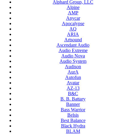
Alphard Group, LLC
Alpine
AMP
Anycar
Apocalypse
AQ
ARIA
Artsound
Ascendant Audio
Audio Extreme
Audio Nova
Audio System
Audison
AurA
Autofun
Avatar
AZ-13
B&C
B. B. Battary
Banner
Bass Warrior
Belsis
Best Balance
Black Hydra
BLAM