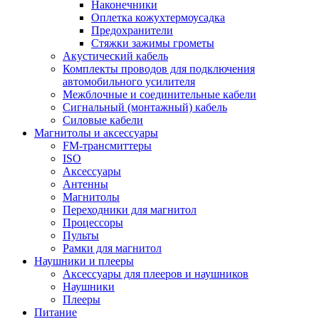
Наконечники
Оплетка кожухтермоусадка
Предохранители
Стяжки зажимы грометы
Акустический кабель
Комплекты проводов для подключения
автомобильного усилителя
Межблочные и соединительные кабели
Сигнальный (монтажный) кабель
Силовые кабели
Магнитолы и аксессуары
FM-трансмиттеры
ISO
Аксессуары
Антенны
Магнитолы
Переходники для магнитол
Процессоры
Пульты
Рамки для магнитол
Наушники и плееры
Аксессуары для плееров и наушников
Наушники
Плееры
Питание