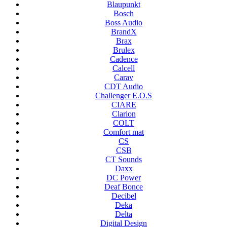
Blaupunkt
Bosch
Boss Audio
BrandX
Brax
Brulex
Cadence
Calcell
Carav
CDT Audio
Challenger E.O.S
CIARE
Clarion
COLT
Comfort mat
CS
CSB
CT Sounds
Daxx
DC Power
Deaf Bonce
Decibel
Deka
Delta
Digital Design