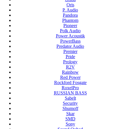
Oris
P. Audio
Pandora
Phantom
Pioneer
Polk Audio
Power Acoustik
PowerBass
Predator Audio
Premier
Pride
Prology
R2V
Rainbow
Red Power
Rockford Fosgate
RoxelPro
RUSSIAN BASS
Sabelt
Security
Shumoff
Skar
SMD
Sony