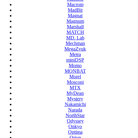
Macrom
MadBit
Magnat
Magnum
Marshall
MATCH
MD. Lab
Mechman
MegaZvuk
Metra
miniDSP
Momo
MONBAT
Morel
Mosconi
MTX
MyDean
Mystery
Nakamichi
Narada
NorthStar
Odyssey
Onkyo
Optima
Orion