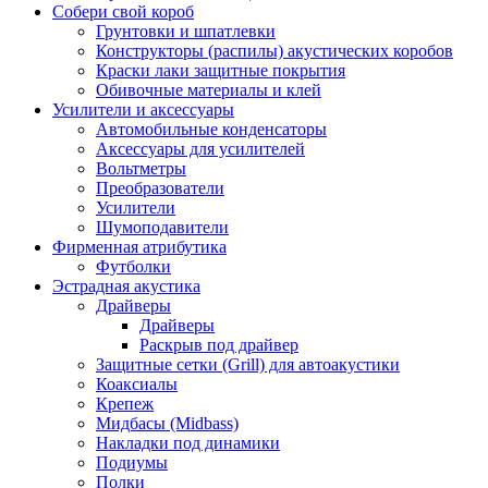
Собери свой короб
Грунтовки и шпатлевки
Конструкторы (распилы) акустических коробов
Краски лаки защитные покрытия
Обивочные материалы и клей
Усилители и аксессуары
Автомобильные конденсаторы
Аксессуары для усилителей
Вольтметры
Преобразователи
Усилители
Шумоподавители
Фирменная атрибутика
Футболки
Эстрадная акустика
Драйверы
Драйверы
Раскрыв под драйвер
Защитные сетки (Grill) для автоакустики
Коаксиалы
Крепеж
Мидбасы (Midbass)
Накладки под динамики
Подиумы
Полки