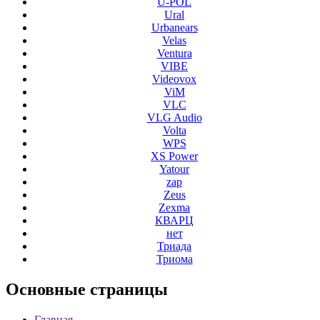
U-POL
Ural
Urbanears
Velas
Ventura
VIBE
Videovox
ViM
VLC
VLG Audio
Volta
WPS
XS Power
Yatour
zap
Zeus
Zexma
КВАРЦ
нет
Триада
Триома
Основные
страницы
Главная