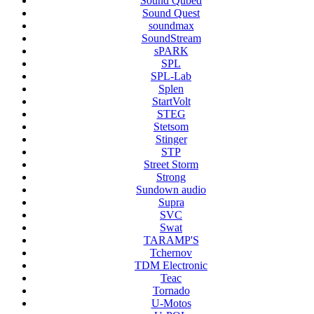
Sound Qubed
Sound Quest
soundmax
SoundStream
sPARK
SPL
SPL-Lab
Splen
StartVolt
STEG
Stetsom
Stinger
STP
Street Storm
Strong
Sundown audio
Supra
SVC
Swat
TARAMP'S
Tchernov
TDM Electronic
Teac
Tornado
U-Motos