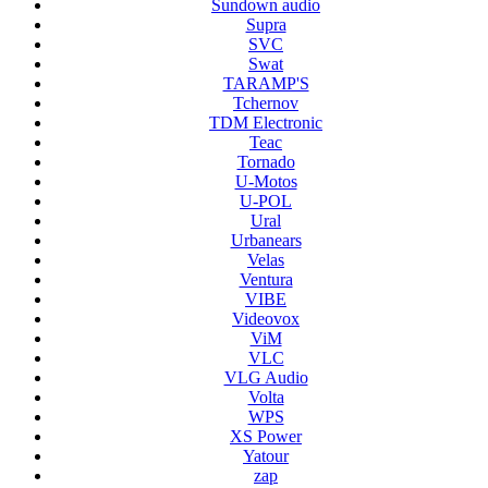
Sundown audio
Supra
SVC
Swat
TARAMP'S
Tchernov
TDM Electronic
Teac
Tornado
U-Motos
U-POL
Ural
Urbanears
Velas
Ventura
VIBE
Videovox
ViM
VLC
VLG Audio
Volta
WPS
XS Power
Yatour
zap