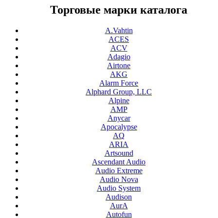
Торговые марки каталога
A.Vahtin
ACES
ACV
Adagio
Airtone
AKG
Alarm Force
Alphard Group, LLC
Alpine
AMP
Anycar
Apocalypse
AQ
ARIA
Artsound
Ascendant Audio
Audio Extreme
Audio Nova
Audio System
Audison
AurA
Autofun