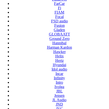
FarCar
Fi
FIAM
Focal
FSD audio
Fusion
Gladen
GLOBAATT
Ground Zero
Hannibal
Harman Kardon
Hawker
Helix
Hertz
Hyundai
Idol audio
Incar
Infinity
Intro
Ivolga
JBL
Jensen
JL Audio
JND
JVC