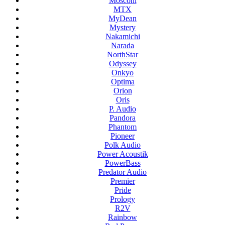
Mosconi
MTX
MyDean
Mystery
Nakamichi
Narada
NorthStar
Odyssey
Onkyo
Optima
Orion
Oris
P. Audio
Pandora
Phantom
Pioneer
Polk Audio
Power Acoustik
PowerBass
Predator Audio
Premier
Pride
Prology
R2V
Rainbow