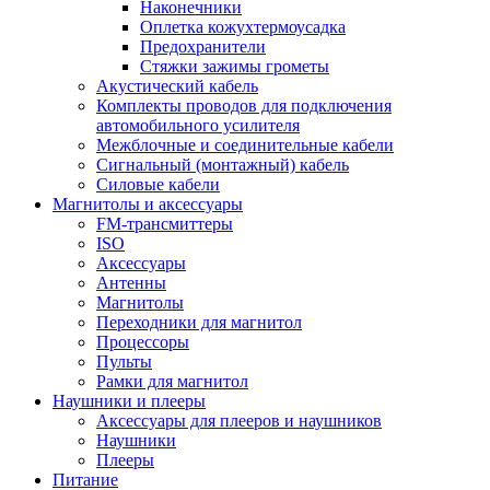
Наконечники
Оплетка кожухтермоусадка
Предохранители
Стяжки зажимы грометы
Акустический кабель
Комплекты проводов для подключения
автомобильного усилителя
Межблочные и соединительные кабели
Сигнальный (монтажный) кабель
Силовые кабели
Магнитолы и аксессуары
FM-трансмиттеры
ISO
Аксессуары
Антенны
Магнитолы
Переходники для магнитол
Процессоры
Пульты
Рамки для магнитол
Наушники и плееры
Аксессуары для плееров и наушников
Наушники
Плееры
Питание