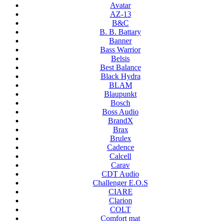
Avatar
AZ-13
B&C
B. B. Battary
Banner
Bass Warrior
Belsis
Best Balance
Black Hydra
BLAM
Blaupunkt
Bosch
Boss Audio
BrandX
Brax
Brulex
Cadence
Calcell
Carav
CDT Audio
Challenger E.O.S
CIARE
Clarion
COLT
Comfort mat