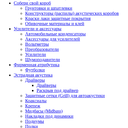
Собери свой короб
Грунтовки и шпатлевки
Конструкторы (распилы) акустических коробов
Краски лаки защитные покрытия
Обивочные материалы и клей
Усилители и аксессуары
Автомобильные конденсаторы
Аксессуары для усилителей
Вольтметры
Преобразователи
Усилители
Шумоподавители
Фирменная атрибутика
Футболки
Эстрадная акустика
Драйверы
Драйверы
Раскрыв под драйвер
Защитные сетки (Grill) для автоакустики
Коаксиалы
Крепеж
Мидбасы (Midbass)
Накладки под динамики
Подиумы
Полки