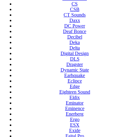
CS
CSB
CT Sounds
Daxx
DC Power
Deaf Bonce
Decibel
Deka
Delta
Digital Design
DLS
Dragster
Dynamic State
Earhquake
Eclipce
Edge
Eighteen Sound
Eldix
Eminator
Eminence
Enerberg
Ergo
ESX
Exide
Faital Pro