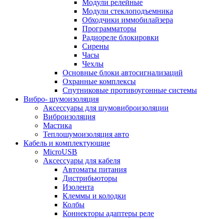
Модули релейные
Модули стеклоподъемника
Обходчики иммобилайзера
Программаторы
Радиореле блокировки
Сирены
Часы
Чехлы
Основные блоки автосигнализаций
Охранные комплексы
Спутниковые противоугонные системы
Вибро- шумоизоляция
Аксессуары для шумовиброизоляции
Виброизоляция
Мастика
Теплошумоизоляция авто
Кабель и комплектующие
MicroUSB
Аксессуары для кабеля
Автоматы питания
Дистрибьюторы
Изолента
Клеммы и колодки
Колбы
Коннекторы адаптеры реле