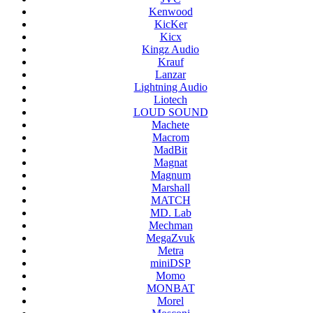
Kenwood
KicKer
Kicx
Kingz Audio
Krauf
Lanzar
Lightning Audio
Liotech
LOUD SOUND
Machete
Macrom
MadBit
Magnat
Magnum
Marshall
MATCH
MD. Lab
Mechman
MegaZvuk
Metra
miniDSP
Momo
MONBAT
Morel