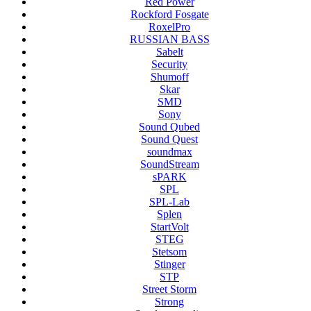
Red Power
Rockford Fosgate
RoxelPro
RUSSIAN BASS
Sabelt
Security
Shumoff
Skar
SMD
Sony
Sound Qubed
Sound Quest
soundmax
SoundStream
sPARK
SPL
SPL-Lab
Splen
StartVolt
STEG
Stetsom
Stinger
STP
Street Storm
Strong