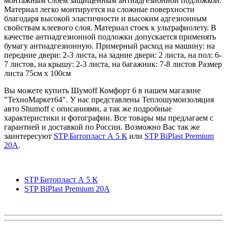
монтажным слоем защищенным антиадгезионной подложкой.
Материал легко монтируется на сложные поверхности
благодаря высокой эластичности и высоким адгезионным
свойствам клеевого слоя. Материал стоек к ультрафиолету. В
качестве антиадгезионной подложки допускается применять
бумагу антиадгезионную. Примерный расход на машину: на
передние двери: 2-3 листа, на задние двери: 2 листа, на пол: 6-
7 листов, на крышу: 2-3 листа, на багажник: 7-8 листов Размер
листа 75см х 100см
Вы можете купить Шумоff Комфорт 6 в нашем магазине
"ТехноМаркет64". У нас представлены Теплошумоизоляция
авто Shumoff с описаниями, а так же подробные
характеристики и фотографии. Все товары мы предлагаем с
гарантией и доставкой по России. Возможно Вас так же
заинтересуют
STP Битопласт А 5 К
или
STP BiPlast Premium
20A
.
STP Битопласт А 5 К
STP BiPlast Premium 20A