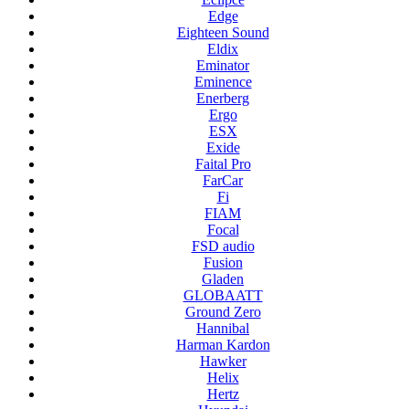
Edge
Eighteen Sound
Eldix
Eminator
Eminence
Enerberg
Ergo
ESX
Exide
Faital Pro
FarCar
Fi
FIAM
Focal
FSD audio
Fusion
Gladen
GLOBAATT
Ground Zero
Hannibal
Harman Kardon
Hawker
Helix
Hertz