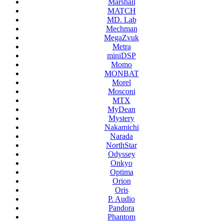
Marshall
MATCH
MD. Lab
Mechman
MegaZvuk
Metra
miniDSP
Momo
MONBAT
Morel
Mosconi
MTX
MyDean
Mystery
Nakamichi
Narada
NorthStar
Odyssey
Onkyo
Optima
Orion
Oris
P. Audio
Pandora
Phantom