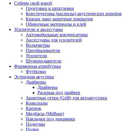
Собери свой короб
Грунтовки и шпатлевки
Конструкторы (распилы) акустических коробов
Краски лаки защитные покрытия
Обивочные материалы и клей
Усилители и аксессуары
Автомобильные конденсаторы
Аксессуары для усилителей
Вольтметры
Преобразователи
Усилители
Шумоподавители
Фирменная атрибутика
Футболки
Эстрадная акустика
Драйверы
Драйверы
Раскрыв под драйвер
Защитные сетки (Grill) для автоакустики
Коаксиалы
Крепеж
Мидбасы (Midbass)
Накладки под динамики
Подиумы
Полки