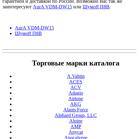
гарантией и доставкой по России. Возможно Вас так же
заинтересуют
AurA VDM-DW15
или
Шумоff П8В
.
AurA VDM-DW15
Шумоff П8В
Торговые марки каталога
A.Vahtin
ACES
ACV
Adagio
Airtone
AKG
Alarm Force
Alphard Group, LLC
Alpine
AMP
Anycar
Apocalypse