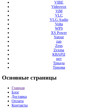
VIBE
Videovox
ViM
VLC
VLG Audio
Volta
WPS
XS Power
Yatour
zap
Zeus
Zexma
КВАРЦ
нет
Триада
Триома
Основные
страницы
Главная
Блог
Доставка
Оплата
Контакты