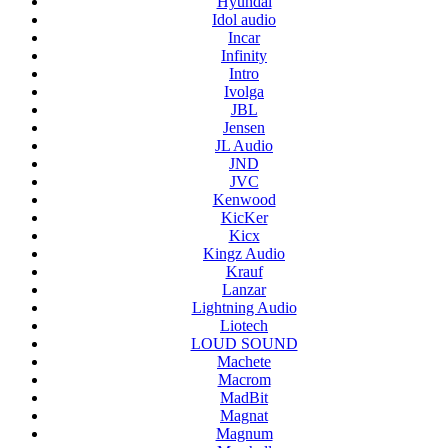
Hyundai
Idol audio
Incar
Infinity
Intro
Ivolga
JBL
Jensen
JL Audio
JND
JVC
Kenwood
KicKer
Kicx
Kingz Audio
Krauf
Lanzar
Lightning Audio
Liotech
LOUD SOUND
Machete
Macrom
MadBit
Magnat
Magnum