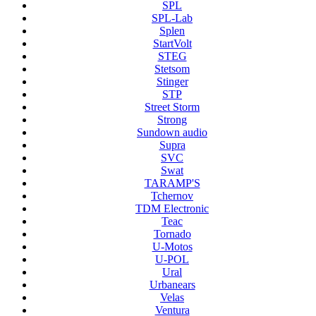
SPL
SPL-Lab
Splen
StartVolt
STEG
Stetsom
Stinger
STP
Street Storm
Strong
Sundown audio
Supra
SVC
Swat
TARAMP'S
Tchernov
TDM Electronic
Teac
Tornado
U-Motos
U-POL
Ural
Urbanears
Velas
Ventura