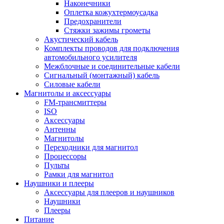
Наконечники
Оплетка кожухтермоусадка
Предохранители
Стяжки зажимы грометы
Акустический кабель
Комплекты проводов для подключения
автомобильного усилителя
Межблочные и соединительные кабели
Сигнальный (монтажный) кабель
Силовые кабели
Магнитолы и аксессуары
FM-трансмиттеры
ISO
Аксессуары
Антенны
Магнитолы
Переходники для магнитол
Процессоры
Пульты
Рамки для магнитол
Наушники и плееры
Аксессуары для плееров и наушников
Наушники
Плееры
Питание