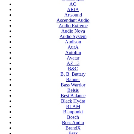
AQ
ARIA
Artsound
Ascendant Audio
Audio Extreme
Audio Nova
Audio System
Audison
AurA
Autofun
Avatar
AZ-13
B&C
B. B. Battary
Banner
Bass Warrior
Belsis
Best Balance
Black Hydra
BLAM
Blaupunkt
Bosch
Boss Audio
BrandX
Brax