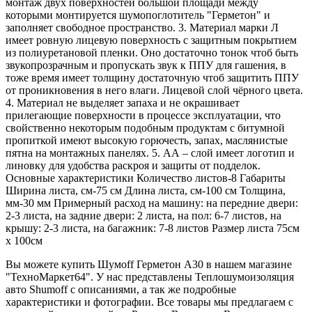
монтаж двух поверхностей большой площади между
которыми монтируется шумопоглотитель "Герметон" и
заполняет свободное пространство. 3. Материал марки Л
имеет ровную лицевую поверхность с защитным покрытием
из полиуретановой пленки. Оно достаточно тонок чтоб быть
звукопрозрачным и пропускать звук к ППУ для гашения, в
тоже время имеет толщину достаточную чтоб защитить ППУ
от проникновения в него влаги. Лицевой слой чёрного цвета.
4. Материал не выделяет запаха и не окрашивает
прилегающие поверхности в процессе эксплуатации, что
свойственно некоторым подобным продуктам с битумной
пропиткой имеют высокую горючесть, запах, маслянистые
пятна на монтажных панелях. 5. АА – слой имеет логотип и
линовку для удобства раскроя и защиты от подделок.
Основные характеристики Количество листов-8 Габариты
Ширина листа, см-75 см Длина листа, см-100 см Толщина,
мм-30 мм Примерный расход на машину: на передние двери:
2-3 листа, на задние двери: 2 листа, на пол: 6-7 листов, на
крышу: 2-3 листа, на багажник: 7-8 листов Размер листа 75см
х 100см
Вы можете купить Шумоff Герметон А30 в нашем магазине
"ТехноМаркет64". У нас представлены Теплошумоизоляция
авто Shumoff с описаниями, а так же подробные
характеристики и фотографии. Все товары мы предлагаем с