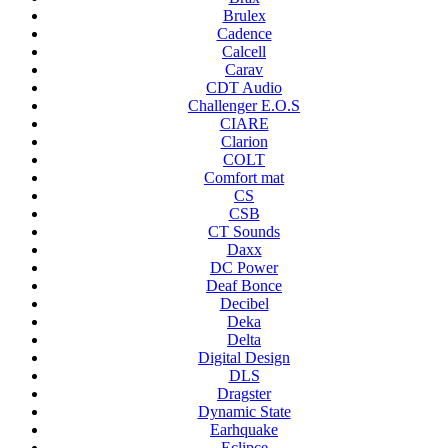
Brulex
Cadence
Calcell
Carav
CDT Audio
Challenger E.O.S
CIARE
Clarion
COLT
Comfort mat
CS
CSB
CT Sounds
Daxx
DC Power
Deaf Bonce
Decibel
Deka
Delta
Digital Design
DLS
Dragster
Dynamic State
Earhquake
Eclipce