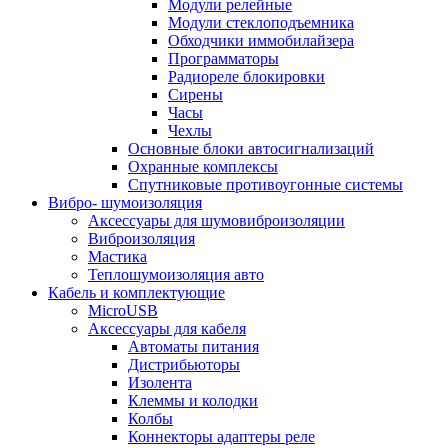
Модули релейные
Модули стеклоподъемника
Обходчики иммобилайзера
Программаторы
Радиореле блокировки
Сирены
Часы
Чехлы
Основные блоки автосигнализаций
Охранные комплексы
Спутниковые противоугонные системы
Вибро- шумоизоляция
Аксессуары для шумовиброизоляции
Виброизоляция
Мастика
Теплошумоизоляция авто
Кабель и комплектующие
MicroUSB
Аксессуары для кабеля
Автоматы питания
Дистрибьюторы
Изолента
Клеммы и колодки
Колбы
Коннекторы адаптеры реле