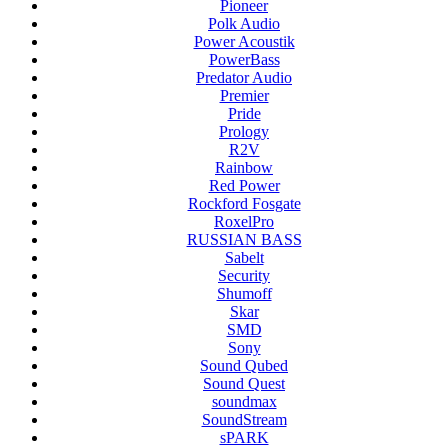
Pioneer
Polk Audio
Power Acoustik
PowerBass
Predator Audio
Premier
Pride
Prology
R2V
Rainbow
Red Power
Rockford Fosgate
RoxelPro
RUSSIAN BASS
Sabelt
Security
Shumoff
Skar
SMD
Sony
Sound Qubed
Sound Quest
soundmax
SoundStream
sPARK