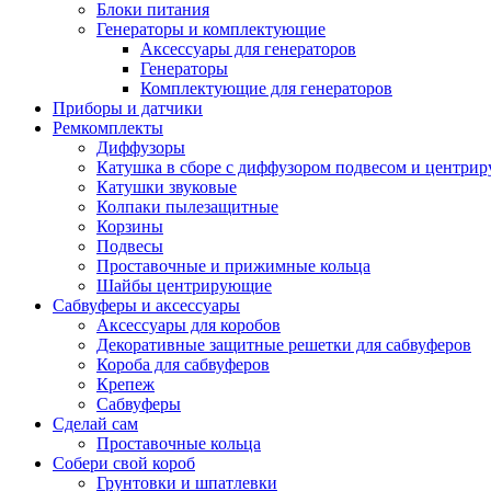
Блоки питания
Генераторы и комплектующие
Аксессуары для генераторов
Генераторы
Комплектующие для генераторов
Приборы и датчики
Ремкомплекты
Диффузоры
Катушка в сборе с диффузором подвесом и центр
Катушки звуковые
Колпаки пылезащитные
Корзины
Подвесы
Проставочные и прижимные кольца
Шайбы центрирующие
Сабвуферы и аксессуары
Аксессуары для коробов
Декоративные защитные решетки для сабвуферов
Короба для сабвуферов
Крепеж
Сабвуферы
Сделай сам
Проставочные кольца
Собери свой короб
Грунтовки и шпатлевки