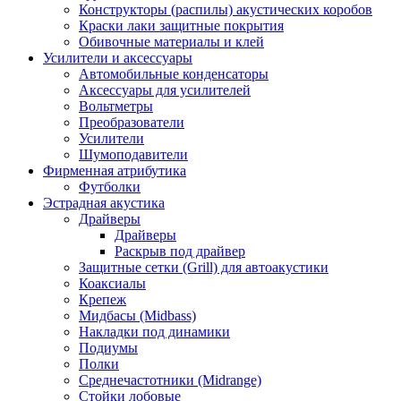
Конструкторы (распилы) акустических коробов
Краски лаки защитные покрытия
Обивочные материалы и клей
Усилители и аксессуары
Автомобильные конденсаторы
Аксессуары для усилителей
Вольтметры
Преобразователи
Усилители
Шумоподавители
Фирменная атрибутика
Футболки
Эстрадная акустика
Драйверы
Драйверы
Раскрыв под драйвер
Защитные сетки (Grill) для автоакустики
Коаксиалы
Крепеж
Мидбасы (Midbass)
Накладки под динамики
Подиумы
Полки
Среднечастотники (Midrange)
Стойки лобовые