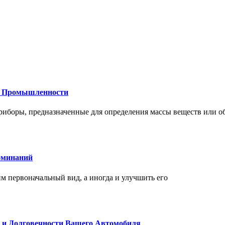
 и Промышленности
иборы, предназначенные для определения массы веществ или об
оминаний
 первоначальный вид, а иногда и улучшить его
и и Долговечности Вашего Автомобиля