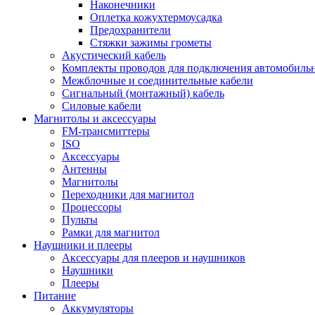
Наконечники
Оплетка кожухтермоусадка
Предохранители
Стяжки зажимы грометы
Акустический кабель
Комплекты проводов для подключения автомобильн
Межблочные и соединительные кабели
Сигнальный (монтажный) кабель
Силовые кабели
Магнитолы и аксессуары
FM-трансмиттеры
ISO
Аксессуары
Антенны
Магнитолы
Переходники для магнитол
Процессоры
Пульты
Рамки для магнитол
Наушники и плееры
Аксессуары для плееров и наушников
Наушники
Плееры
Питание
Аккумуляторы