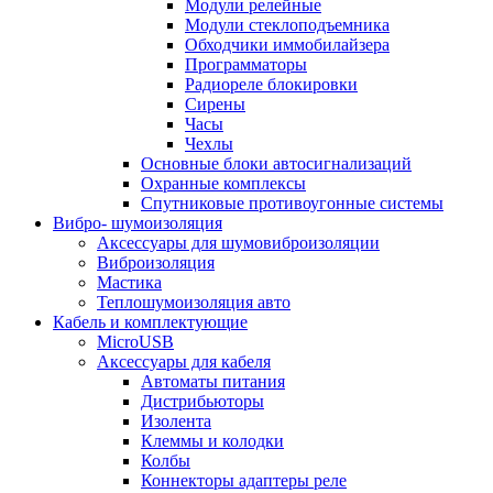
Модули релейные
Модули стеклоподъемника
Обходчики иммобилайзера
Программаторы
Радиореле блокировки
Сирены
Часы
Чехлы
Основные блоки автосигнализаций
Охранные комплексы
Спутниковые противоугонные системы
Вибро- шумоизоляция
Аксессуары для шумовиброизоляции
Виброизоляция
Мастика
Теплошумоизоляция авто
Кабель и комплектующие
MicroUSB
Аксессуары для кабеля
Автоматы питания
Дистрибьюторы
Изолента
Клеммы и колодки
Колбы
Коннекторы адаптеры реле