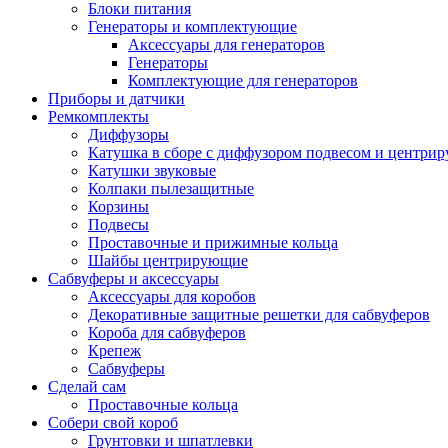
Блоки питания
Генераторы и комплектующие
Аксессуары для генераторов
Генераторы
Комплектующие для генераторов
Приборы и датчики
Ремкомплекты
Диффузоры
Катушка в сборе с диффузором подвесом и центр
Катушки звуковые
Колпаки пылезащитные
Корзины
Подвесы
Проставочные и прижимные кольца
Шайбы центрирующие
Сабвуферы и аксессуары
Аксессуары для коробов
Декоративные защитные решетки для сабвуферов
Короба для сабвуферов
Крепеж
Сабвуферы
Сделай сам
Проставочные кольца
Собери свой короб
Грунтовки и шпатлевки