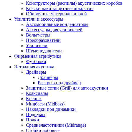
Конструкторы (распилы) акустических коробов
Краски лаки защитные покрытия
Обивочные материалы и клей
Усилители и аксессуары
Автомобильные конденсаторы
Аксессуары для усилителей
Вольтметры
Преобразователи
Усилители
Шумоподавители
Фирменная атрибутика
Футболки
Эстрадная акустика
Драйверы
Драйверы
Раскрыв под драйвер
Защитные сетки (Grill) для автоакустики
Коаксиалы
Крепеж
Мидбасы (Midbass)
Накладки под динамики
Подиумы
Полки
Среднечастотники (Midrange)
Стойки лобовые