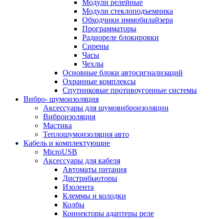
Модули релейные
Модули стеклоподъемника
Обходчики иммобилайзера
Программаторы
Радиореле блокировки
Сирены
Часы
Чехлы
Основные блоки автосигнализаций
Охранные комплексы
Спутниковые противоугонные системы
Вибро- шумоизоляция
Аксессуары для шумовиброизоляции
Виброизоляция
Мастика
Теплошумоизоляция авто
Кабель и комплектующие
MicroUSB
Аксессуары для кабеля
Автоматы питания
Дистрибьюторы
Изолента
Клеммы и колодки
Колбы
Коннекторы адаптеры реле