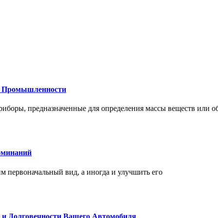
 и Промышленности
иборы, предназначенные для определения массы веществ или об
оминаний
 первоначальный вид, а иногда и улучшить его
и и Долговечности Вашего Автомобиля