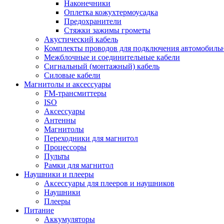
Наконечники
Оплетка кожухтермоусадка
Предохранители
Стяжки зажимы грометы
Акустический кабель
Комплекты проводов для подключения автомобильн
Межблочные и соединительные кабели
Сигнальный (монтажный) кабель
Силовые кабели
Магнитолы и аксессуары
FM-трансмиттеры
ISO
Аксессуары
Антенны
Магнитолы
Переходники для магнитол
Процессоры
Пульты
Рамки для магнитол
Наушники и плееры
Аксессуары для плееров и наушников
Наушники
Плееры
Питание
Аккумуляторы