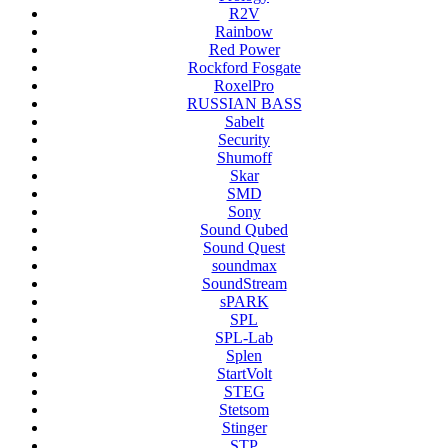
R2V
Rainbow
Red Power
Rockford Fosgate
RoxelPro
RUSSIAN BASS
Sabelt
Security
Shumoff
Skar
SMD
Sony
Sound Qubed
Sound Quest
soundmax
SoundStream
sPARK
SPL
SPL-Lab
Splen
StartVolt
STEG
Stetsom
Stinger
STP