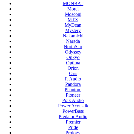
MONBAT
Morel
Mosconi
MTX
MyDean
Mystery
Nakamichi
Narada
NorthStar
Odyssey
Onkyo
Optima
Orion
Oris
P. Audio
Pandora
Phantom
Pioneer
Polk Audio
Power Acoustik
PowerBass
Predator Audio
Premier
Pride
Prology