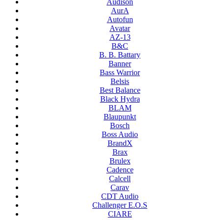
Audison
AurA
Autofun
Avatar
AZ-13
B&C
B. B. Battary
Banner
Bass Warrior
Belsis
Best Balance
Black Hydra
BLAM
Blaupunkt
Bosch
Boss Audio
BrandX
Brax
Brulex
Cadence
Calcell
Carav
CDT Audio
Challenger E.O.S
CIARE