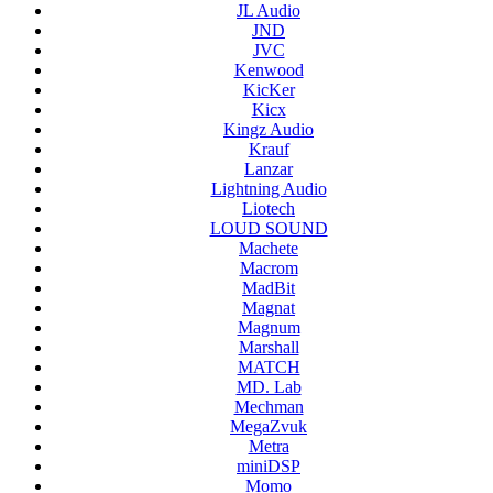
JL Audio
JND
JVC
Kenwood
KicKer
Kicx
Kingz Audio
Krauf
Lanzar
Lightning Audio
Liotech
LOUD SOUND
Machete
Macrom
MadBit
Magnat
Magnum
Marshall
MATCH
MD. Lab
Mechman
MegaZvuk
Metra
miniDSP
Momo