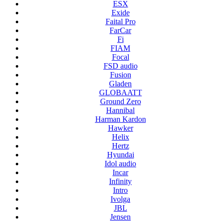
ESX
Exide
Faital Pro
FarCar
Fi
FIAM
Focal
FSD audio
Fusion
Gladen
GLOBAATT
Ground Zero
Hannibal
Harman Kardon
Hawker
Helix
Hertz
Hyundai
Idol audio
Incar
Infinity
Intro
Ivolga
JBL
Jensen