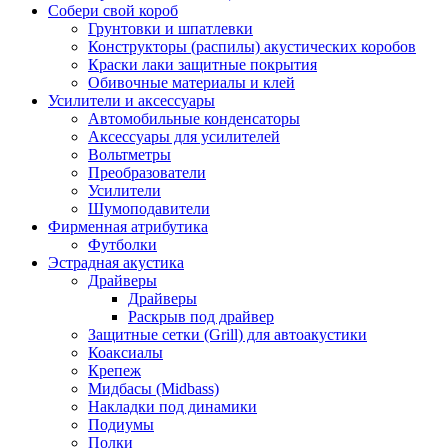
Собери свой короб
Грунтовки и шпатлевки
Конструкторы (распилы) акустических коробов
Краски лаки защитные покрытия
Обивочные материалы и клей
Усилители и аксессуары
Автомобильные конденсаторы
Аксессуары для усилителей
Вольтметры
Преобразователи
Усилители
Шумоподавители
Фирменная атрибутика
Футболки
Эстрадная акустика
Драйверы
Драйверы
Раскрыв под драйвер
Защитные сетки (Grill) для автоакустики
Коаксиалы
Крепеж
Мидбасы (Midbass)
Накладки под динамики
Подиумы
Полки