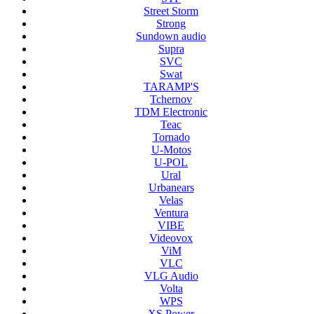
Street Storm
Strong
Sundown audio
Supra
SVC
Swat
TARAMP'S
Tchernov
TDM Electronic
Teac
Tornado
U-Motos
U-POL
Ural
Urbanears
Velas
Ventura
VIBE
Videovox
ViM
VLC
VLG Audio
Volta
WPS
XS Power