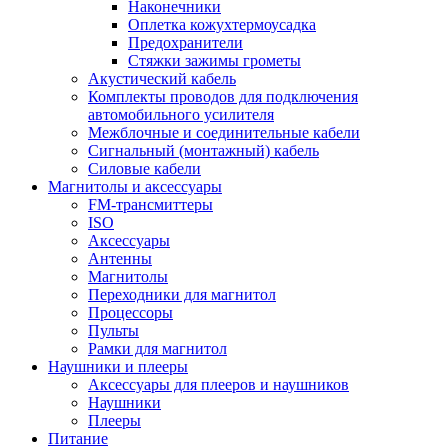
Наконечники
Оплетка кожухтермоусадка
Предохранители
Стяжки зажимы грометы
Акустический кабель
Комплекты проводов для подключения
автомобильного усилителя
Межблочные и соединительные кабели
Сигнальный (монтажный) кабель
Силовые кабели
Магнитолы и аксессуары
FM-трансмиттеры
ISO
Аксессуары
Антенны
Магнитолы
Переходники для магнитол
Процессоры
Пульты
Рамки для магнитол
Наушники и плееры
Аксессуары для плееров и наушников
Наушники
Плееры
Питание