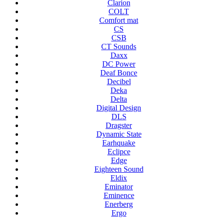
Clarion
COLT
Comfort mat
CS
CSB
CT Sounds
Daxx
DC Power
Deaf Bonce
Decibel
Deka
Delta
Digital Design
DLS
Dragster
Dynamic State
Earhquake
Eclipce
Edge
Eighteen Sound
Eldix
Eminator
Eminence
Enerberg
Ergo