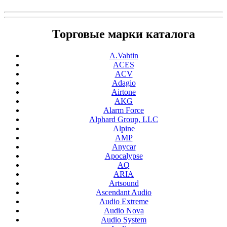
Торговые марки каталога
A.Vahtin
ACES
ACV
Adagio
Airtone
AKG
Alarm Force
Alphard Group, LLC
Alpine
AMP
Anycar
Apocalypse
AQ
ARIA
Artsound
Ascendant Audio
Audio Extreme
Audio Nova
Audio System