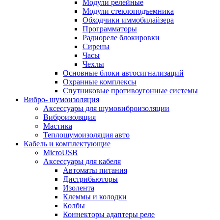
Модули релейные
Модули стеклоподъемника
Обходчики иммобилайзера
Программаторы
Радиореле блокировки
Сирены
Часы
Чехлы
Основные блоки автосигнализаций
Охранные комплексы
Спутниковые противоугонные системы
Вибро- шумоизоляция
Аксессуары для шумовиброизоляции
Виброизоляция
Мастика
Теплошумоизоляция авто
Кабель и комплектующие
MicroUSB
Аксессуары для кабеля
Автоматы питания
Дистрибьюторы
Изолента
Клеммы и колодки
Колбы
Коннекторы адаптеры реле