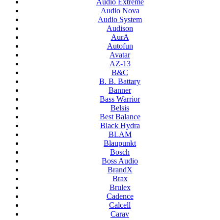
Audio Extreme
Audio Nova
Audio System
Audison
AurA
Autofun
Avatar
AZ-13
B&C
B. B. Battary
Banner
Bass Warrior
Belsis
Best Balance
Black Hydra
BLAM
Blaupunkt
Bosch
Boss Audio
BrandX
Brax
Brulex
Cadence
Calcell
Carav