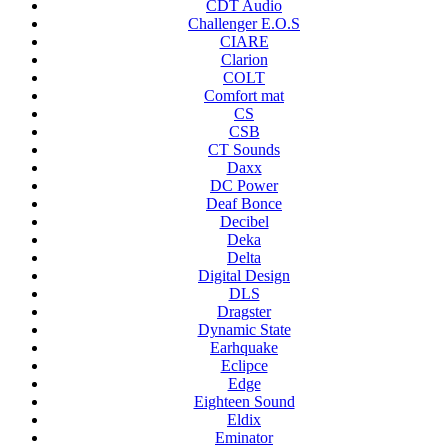
CDT Audio
Challenger E.O.S
CIARE
Clarion
COLT
Comfort mat
CS
CSB
CT Sounds
Daxx
DC Power
Deaf Bonce
Decibel
Deka
Delta
Digital Design
DLS
Dragster
Dynamic State
Earhquake
Eclipce
Edge
Eighteen Sound
Eldix
Eminator