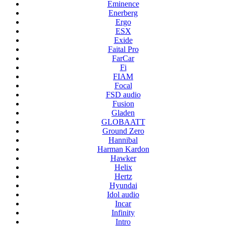
Eminence
Enerberg
Ergo
ESX
Exide
Faital Pro
FarCar
Fi
FIAM
Focal
FSD audio
Fusion
Gladen
GLOBAATT
Ground Zero
Hannibal
Harman Kardon
Hawker
Helix
Hertz
Hyundai
Idol audio
Incar
Infinity
Intro