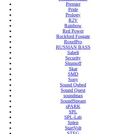
Premier
Pride
Prology
R2V
Rainbow
Red Power
Rockford Fosgate
RoxelPro
RUSSIAN BASS
Sabelt
Security
Shumoff
Skar
SMD
Sony
Sound Qubed
Sound Quest
soundmax
SoundStream
sPARK
SPL
SPL-Lab
Splen
StartVolt
STEG