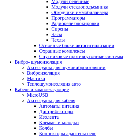
Модули релейные
Модули стеклоподъемника
Обходчики иммобилайзера
Программаторы
Радиореле блокировки
Сирены
Часы
Чехлы
Основные блоки автосигнализаций
Охранные комплексы
Спутниковые противоугонные системы
Вибро- шумоизоляция
Аксессуары для шумовиброизоляции
Виброизоляция
Мастика
Теплошумоизоляция авто
Кабель и комплектующие
MicroUSB
Аксессуары для кабеля
Автоматы питания
Дистрибьюторы
Изолента
Клеммы и колодки
Колбы
Коннекторы адаптеры реле