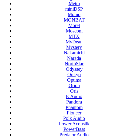
Metra
miniDSP
Momo
MONBAT
Morel
Mosconi
MTX
MyDean
Mystery
Nakamichi
Narada
NorthStar
Odyssey
Onkyo
Optima
Orion
Oris
P. Audio
Pandora
Phantom
Pioneer
Polk Audio
Power Acoustik
PowerBass
Predator Audio