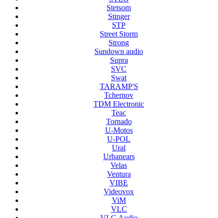
Stetsom
Stinger
STP
Street Storm
Strong
Sundown audio
Supra
SVC
Swat
TARAMP'S
Tchernov
TDM Electronic
Teac
Tornado
U-Motos
U-POL
Ural
Urbanears
Velas
Ventura
VIBE
Videovox
ViM
VLC
VLG Audio