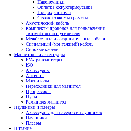
Наконечники
Оплетка кожухтермоусадка
Предохранители
Стяжки зажимы грометы
Акустический кабель
Комплекты проводов для подключения
автомобильного усилителя
Межблочные и соединительные кабели
Сигнальный (монтажный) кабель
Силовые кабели
Магнитолы и аксессуары
FM-трансмиттеры
ISO
Аксессуары
Антенны
Магнитолы
Переходники для магнитол
Процессоры
Пульты
Рамки для магнитол
Наушники и плееры
Аксессуары для плееров и наушников
Наушники
Плееры
Питание