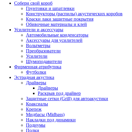
Собери свой короб
Грунтовки и шпатлевки
Конструкторы (распилы) акустических коробов
Краски лаки защитные покрытия
Обивочные материалы и клей
Усилители и аксессуары
Автомобильные конденсаторы
Аксессуары для усилителей
Вольтметры
Преобразователи
Усилители
Шумоподавители
Фирменная атрибутика
Футболки
Эстрадная акустика
Драйверы
Драйверы
Раскрыв под драйвер
Защитные сетки (Grill) для автоакустики
Коаксиалы
Крепеж
Мидбасы (Midbass)
Накладки под динамики
Подиумы
Полки