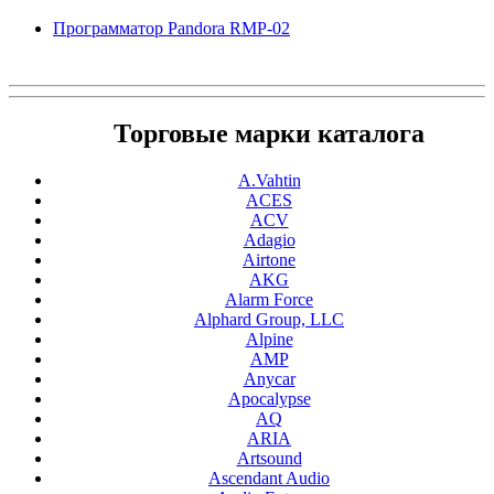
Программатор Pandora RMP-02
Торговые марки каталога
A.Vahtin
ACES
ACV
Adagio
Airtone
AKG
Alarm Force
Alphard Group, LLC
Alpine
AMP
Anycar
Apocalypse
AQ
ARIA
Artsound
Ascendant Audio