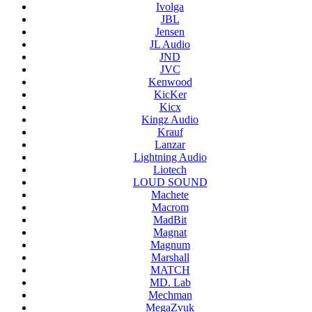
Ivolga
JBL
Jensen
JL Audio
JND
JVC
Kenwood
KicKer
Kicx
Kingz Audio
Krauf
Lanzar
Lightning Audio
Liotech
LOUD SOUND
Machete
Macrom
MadBit
Magnat
Magnum
Marshall
MATCH
MD. Lab
Mechman
MegaZvuk