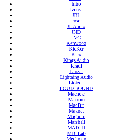
Intro
Ivolga
JBL
Jensen
JL Audio
JND
JVC
Kenwood
KicKer
Kicx
Kingz Audio
Krauf
Lanzar
Lightning Audio
Liotech
LOUD SOUND
Machete
Macrom
MadBit
Magnat
Magnum
Marshall
MATCH
MD. Lab
Mechman