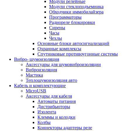
Модули релейные
Модули стеклоподъемника
Обходчики иммобилайзера
Программаторы
Радиореле блокировки
Сирены
Часы
Чехлы
Основные блоки автосигнализаций
Охранные комплексы
Спутниковые противоугонные системы
Вибро- шумоизоляция
Аксессуары для шумовиброизоляции
Виброизоляция
Мастика
Теплошумоизоляция авто
Кабель и комплектующие
MicroUSB
Аксессуары для кабеля
Автоматы питания
Дистрибьюторы
Изолента
Клеммы и колодки
Колбы
Коннекторы адаптеры реле