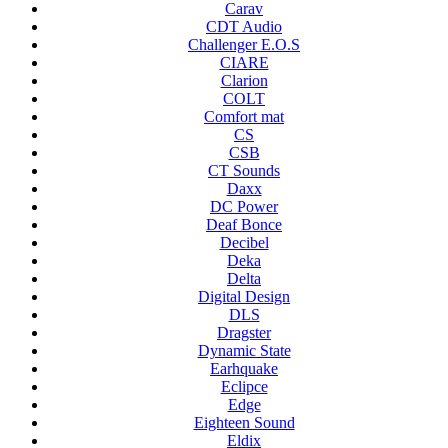
Carav
CDT Audio
Challenger E.O.S
CIARE
Clarion
COLT
Comfort mat
CS
CSB
CT Sounds
Daxx
DC Power
Deaf Bonce
Decibel
Deka
Delta
Digital Design
DLS
Dragster
Dynamic State
Earhquake
Eclipce
Edge
Eighteen Sound
Eldix