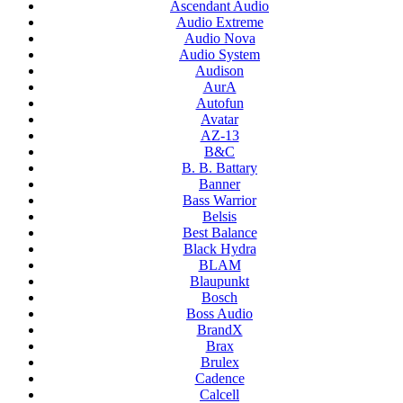
Ascendant Audio
Audio Extreme
Audio Nova
Audio System
Audison
AurA
Autofun
Avatar
AZ-13
B&C
B. B. Battary
Banner
Bass Warrior
Belsis
Best Balance
Black Hydra
BLAM
Blaupunkt
Bosch
Boss Audio
BrandX
Brax
Brulex
Cadence
Calcell