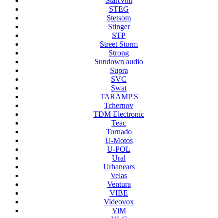
StartVolt
STEG
Stetsom
Stinger
STP
Street Storm
Strong
Sundown audio
Supra
SVC
Swat
TARAMP'S
Tchernov
TDM Electronic
Teac
Tornado
U-Motos
U-POL
Ural
Urbanears
Velas
Ventura
VIBE
Videovox
ViM