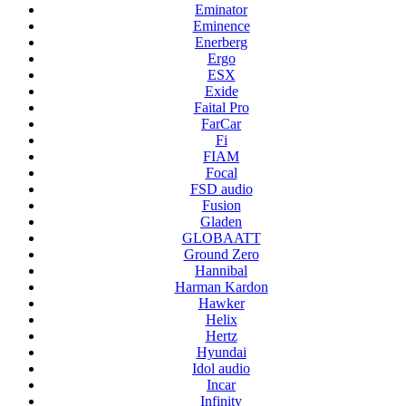
Eminator
Eminence
Enerberg
Ergo
ESX
Exide
Faital Pro
FarCar
Fi
FIAM
Focal
FSD audio
Fusion
Gladen
GLOBAATT
Ground Zero
Hannibal
Harman Kardon
Hawker
Helix
Hertz
Hyundai
Idol audio
Incar
Infinity