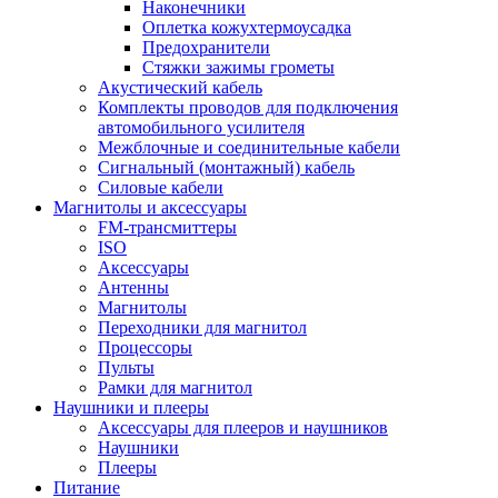
Наконечники
Оплетка кожухтермоусадка
Предохранители
Стяжки зажимы грометы
Акустический кабель
Комплекты проводов для подключения
автомобильного усилителя
Межблочные и соединительные кабели
Сигнальный (монтажный) кабель
Силовые кабели
Магнитолы и аксессуары
FM-трансмиттеры
ISO
Аксессуары
Антенны
Магнитолы
Переходники для магнитол
Процессоры
Пульты
Рамки для магнитол
Наушники и плееры
Аксессуары для плееров и наушников
Наушники
Плееры
Питание