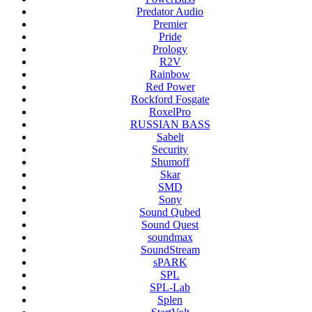
Predator Audio
Premier
Pride
Prology
R2V
Rainbow
Red Power
Rockford Fosgate
RoxelPro
RUSSIAN BASS
Sabelt
Security
Shumoff
Skar
SMD
Sony
Sound Qubed
Sound Quest
soundmax
SoundStream
sPARK
SPL
SPL-Lab
Splen