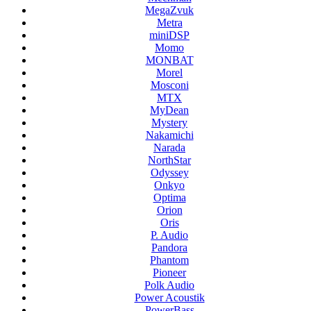
MegaZvuk
Metra
miniDSP
Momo
MONBAT
Morel
Mosconi
MTX
MyDean
Mystery
Nakamichi
Narada
NorthStar
Odyssey
Onkyo
Optima
Orion
Oris
P. Audio
Pandora
Phantom
Pioneer
Polk Audio
Power Acoustik
PowerBass