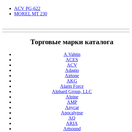
ACV PG-622
MOREL MT 230
Торговые марки каталога
A.Vahtin
ACES
ACV
Adagio
Airtone
AKG
Alarm Force
Alphard Group, LLC
Alpine
AMP
Anycar
Apocalypse
AQ
ARIA
Artsound