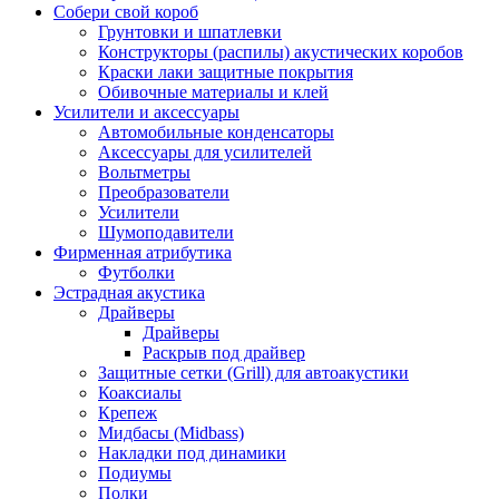
Собери свой короб
Грунтовки и шпатлевки
Конструкторы (распилы) акустических коробов
Краски лаки защитные покрытия
Обивочные материалы и клей
Усилители и аксессуары
Автомобильные конденсаторы
Аксессуары для усилителей
Вольтметры
Преобразователи
Усилители
Шумоподавители
Фирменная атрибутика
Футболки
Эстрадная акустика
Драйверы
Драйверы
Раскрыв под драйвер
Защитные сетки (Grill) для автоакустики
Коаксиалы
Крепеж
Мидбасы (Midbass)
Накладки под динамики
Подиумы
Полки