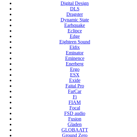
Digital Design
DLS
Dragster
Dynamic State
Earhquake
Eclipce
Edge
Eighteen Sound
Eldix
Eminator
Eminence
Enerberg
Ergo
ESX
Exide
Faital Pro
FarCar
Fi
FIAM
Focal
FSD audio
Fusion
Gladen
GLOBAATT
Ground Zero