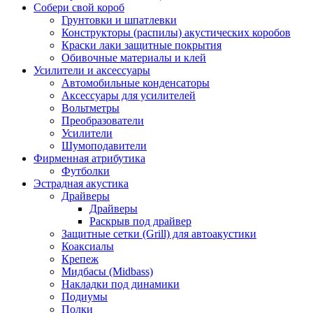
Собери свой короб
Грунтовки и шпатлевки
Конструкторы (распилы) акустических коробов
Краски лаки защитные покрытия
Обивочные материалы и клей
Усилители и аксессуары
Автомобильные конденсаторы
Аксессуары для усилителей
Вольтметры
Преобразователи
Усилители
Шумоподавители
Фирменная атрибутика
Футболки
Эстрадная акустика
Драйверы
Драйверы
Раскрыв под драйвер
Защитные сетки (Grill) для автоакустики
Коаксиалы
Крепеж
Мидбасы (Midbass)
Накладки под динамики
Подиумы
Полки