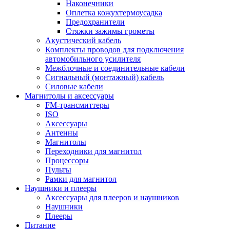
Наконечники
Оплетка кожухтермоусадка
Предохранители
Стяжки зажимы грометы
Акустический кабель
Комплекты проводов для подключения
автомобильного усилителя
Межблочные и соединительные кабели
Сигнальный (монтажный) кабель
Силовые кабели
Магнитолы и аксессуары
FM-трансмиттеры
ISO
Аксессуары
Антенны
Магнитолы
Переходники для магнитол
Процессоры
Пульты
Рамки для магнитол
Наушники и плееры
Аксессуары для плееров и наушников
Наушники
Плееры
Питание