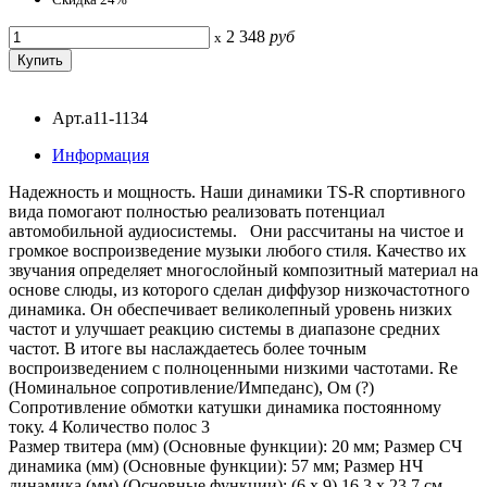
2 348
руб
x
Арт.a11-1134
Информация
Надежность и мощность. Наши динамики TS-R спортивного
вида помогают полностью реализовать потенциал
автомобильной аудиосистемы. Они рассчитаны на чистое и
громкое воспроизведение музыки любого стиля. Качество их
звучания определяет многослойный композитный материал на
основе слюды, из которого сделан диффузор низкочастотного
динамика. Он обеспечивает великолепный уровень низких
частот и улучшает реакцию системы в диапазоне средних
частот. В итоге вы наслаждаетесь более точным
воспроизведением с полноценными низкими частотами. Re
(Номинальное сопротивление/Импеданс), Ом (?)
Сопротивление обмотки катушки динамика постоянному
току. 4 Количество полос 3
Размер твитера (мм) (Основные функции): 20 мм; Размер СЧ
динамика (мм) (Основные функции): 57 мм; Размер НЧ
динамика (мм) (Основные функции): (6 x 9) 16,3 x 23,7 см