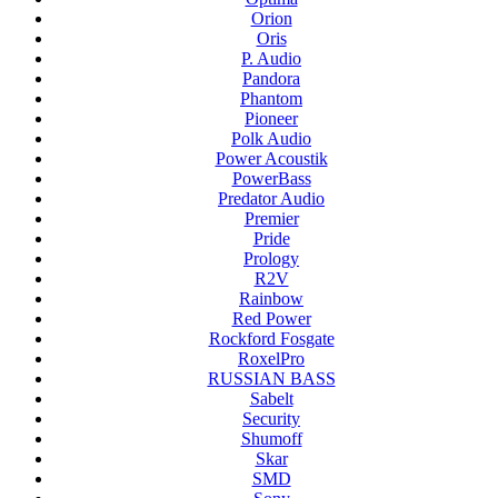
Orion
Oris
P. Audio
Pandora
Phantom
Pioneer
Polk Audio
Power Acoustik
PowerBass
Predator Audio
Premier
Pride
Prology
R2V
Rainbow
Red Power
Rockford Fosgate
RoxelPro
RUSSIAN BASS
Sabelt
Security
Shumoff
Skar
SMD