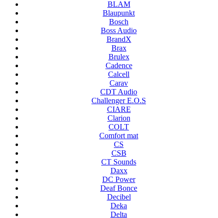
BLAM
Blaupunkt
Bosch
Boss Audio
BrandX
Brax
Brulex
Cadence
Calcell
Carav
CDT Audio
Challenger E.O.S
CIARE
Clarion
COLT
Comfort mat
CS
CSB
CT Sounds
Daxx
DC Power
Deaf Bonce
Decibel
Deka
Delta