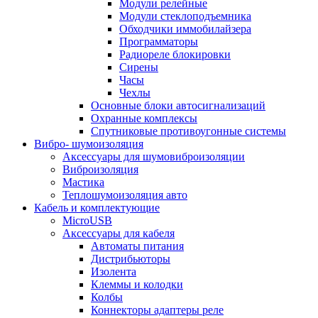
Модули релейные
Модули стеклоподъемника
Обходчики иммобилайзера
Программаторы
Радиореле блокировки
Сирены
Часы
Чехлы
Основные блоки автосигнализаций
Охранные комплексы
Спутниковые противоугонные системы
Вибро- шумоизоляция
Аксессуары для шумовиброизоляции
Виброизоляция
Мастика
Теплошумоизоляция авто
Кабель и комплектующие
MicroUSB
Аксессуары для кабеля
Автоматы питания
Дистрибьюторы
Изолента
Клеммы и колодки
Колбы
Коннекторы адаптеры реле