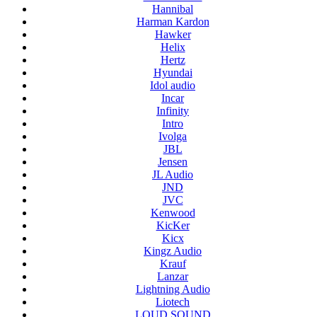
Hannibal
Harman Kardon
Hawker
Helix
Hertz
Hyundai
Idol audio
Incar
Infinity
Intro
Ivolga
JBL
Jensen
JL Audio
JND
JVC
Kenwood
KicKer
Kicx
Kingz Audio
Krauf
Lanzar
Lightning Audio
Liotech
LOUD SOUND