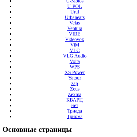
U-Motos
U-POL
Ural
Urbanears
Velas
Ventura
VIBE
Videovox
ViM
VLC
VLG Audio
Volta
WPS
XS Power
Yatour
zap
Zeus
Zexma
КВАРЦ
нет
Триада
Триома
Основные
страницы