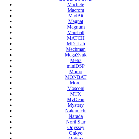
Machete
Macrom
MadBit
Magnat
Magnum
Marshall
MATCH
MD. Lab
Mechman
MegaZvuk
Metra
miniDSP
Momo
MONBAT
Morel
Mosconi
MTX
MyDean
Mystery
Nakamichi
Narada
NorthStar
Odyssey
Onkyo
Optima