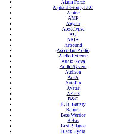
Alarm Force
Alphard Group, LLC
Alpine
AMP
Anycar
Apocalypse
AQ
ARIA
Artsound
Ascendant Audio
Audio Extreme
Audio Nova
Audio System
Audison
AurA
Autofun
Avatar
AZ-13
B&C
B. B. Battary
Banner
Bass Warrior
Belsis
Best Balance
Black Hydra