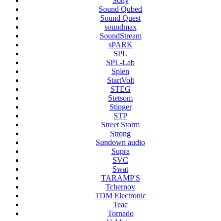
Sony
Sound Qubed
Sound Quest
soundmax
SoundStream
sPARK
SPL
SPL-Lab
Splen
StartVolt
STEG
Stetsom
Stinger
STP
Street Storm
Strong
Sundown audio
Supra
SVC
Swat
TARAMP'S
Tchernov
TDM Electronic
Teac
Tornado