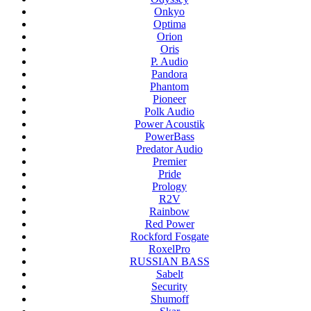
Onkyo
Optima
Orion
Oris
P. Audio
Pandora
Phantom
Pioneer
Polk Audio
Power Acoustik
PowerBass
Predator Audio
Premier
Pride
Prology
R2V
Rainbow
Red Power
Rockford Fosgate
RoxelPro
RUSSIAN BASS
Sabelt
Security
Shumoff