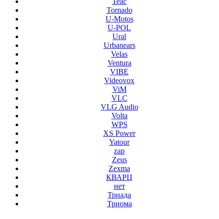
Teac
Tornado
U-Motos
U-POL
Ural
Urbanears
Velas
Ventura
VIBE
Videovox
ViM
VLC
VLG Audio
Volta
WPS
XS Power
Yatour
zap
Zeus
Zexma
КВАРЦ
нет
Триада
Триома