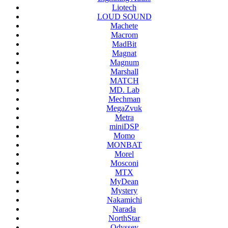
Liotech
LOUD SOUND
Machete
Macrom
MadBit
Magnat
Magnum
Marshall
MATCH
MD. Lab
Mechman
MegaZvuk
Metra
miniDSP
Momo
MONBAT
Morel
Mosconi
MTX
MyDean
Mystery
Nakamichi
Narada
NorthStar
Odyssey