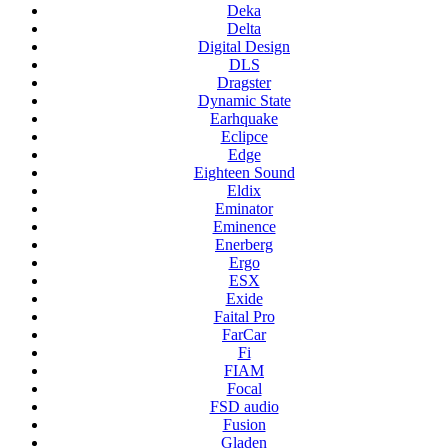
Deka
Delta
Digital Design
DLS
Dragster
Dynamic State
Earhquake
Eclipce
Edge
Eighteen Sound
Eldix
Eminator
Eminence
Enerberg
Ergo
ESX
Exide
Faital Pro
FarCar
Fi
FIAM
Focal
FSD audio
Fusion
Gladen