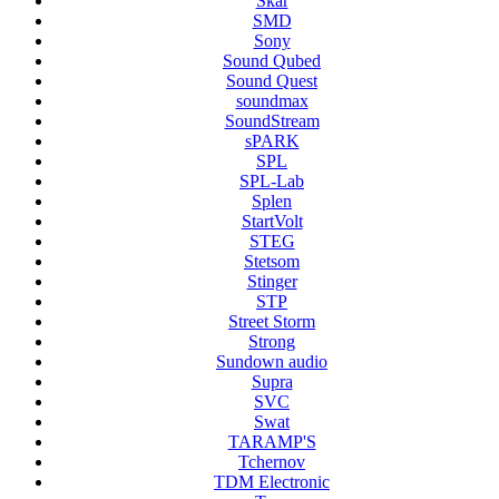
Skar
SMD
Sony
Sound Qubed
Sound Quest
soundmax
SoundStream
sPARK
SPL
SPL-Lab
Splen
StartVolt
STEG
Stetsom
Stinger
STP
Street Storm
Strong
Sundown audio
Supra
SVC
Swat
TARAMP'S
Tchernov
TDM Electronic