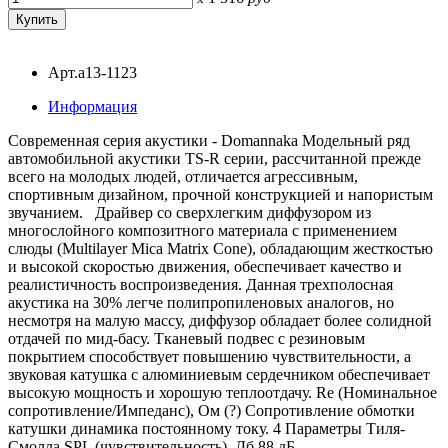
Арт.a13-1123
Информация
Современная серия акустики - Domannaka Модельный ряд
автомобильной акустики TS-R серии, рассчитанной прежде
всего на молодых людей, отличается агрессивным,
спортивным дизайном, прочной конструкцией и напористым
звучанием. Драйвер со сверхлегким диффузором из
многослойного композитного материала с применением
слюды (Multilayer Mica Matrix Cone), обладающим жесткостью
и высокой скоростью движения, обеспечивает качество и
реалистичность воспроизведения. Данная трехполосная
акустика на 30% легче полипропиленовых аналогов, но
несмотря на малую массу, диффузор обладает более солидной
отдачей по мид-басу. Тканевый подвес с резиновым
покрытием способствует повышению чувствительности, а
звуковая катушка с алюминиевым сердечником обеспечивает
высокую мощность и хорошую теплоотдачу. Re (Номинальное
сопротивление/Импеданс), Ом (?) Сопротивление обмотки
катушки динамика постоянному току. 4 Параметры Тиля-
Смолла SPL (чувствительность), Дб 88 дБ