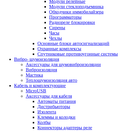
Модули релейные
Модули стеклоподъемника
Обходчики иммобилайзера
Программаторы
Радиореле блокировки
Сирены
Часы
Чехлы
Основные блоки автосигнализаций
Охранные комплексы
Спутниковые противоугонные системы
Вибро- шумоизоляция
Аксессуары для шумовиброизоляции
Виброизоляция
Мастика
Теплошумоизоляция авто
Кабель и комплектующие
MicroUSB
Аксессуары для кабеля
Автоматы питания
Дистрибьюторы
Изолента
Клеммы и колодки
Колбы
Коннекторы адаптеры реле