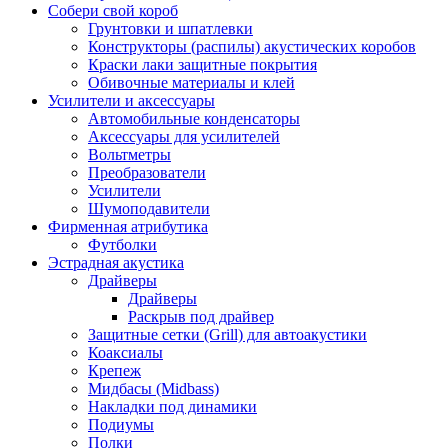
Собери свой короб
Грунтовки и шпатлевки
Конструкторы (распилы) акустических коробов
Краски лаки защитные покрытия
Обивочные материалы и клей
Усилители и аксессуары
Автомобильные конденсаторы
Аксессуары для усилителей
Вольтметры
Преобразователи
Усилители
Шумоподавители
Фирменная атрибутика
Футболки
Эстрадная акустика
Драйверы
Драйверы
Раскрыв под драйвер
Защитные сетки (Grill) для автоакустики
Коаксиалы
Крепеж
Мидбасы (Midbass)
Накладки под динамики
Подиумы
Полки