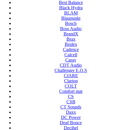
Best Balance
Black Hydra
BLAM
Blaupunkt
Bosch
Boss Audio
BrandX
Brax
Brulex
Cadence
Calcell
Carav
CDT Audio
Challenger E.O.S
CIARE
Clarion
COLT
Comfort mat
CS
CSB
CT Sounds
Daxx
DC Power
Deaf Bonce
Decibel