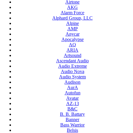
Airtone
AKG
Alarm Force
Alphard Group, LLC
Alpine
AMP
Anycar
Apocalypse
AQ
ARIA
Artsound
Ascendant Audio
Audio Extreme
Audio Nova
Audio System
Audison
AurA
Autofun
Avatar
AZ-13
B&C
B. B. Battary
Banner
Bass Warrior
Belsis