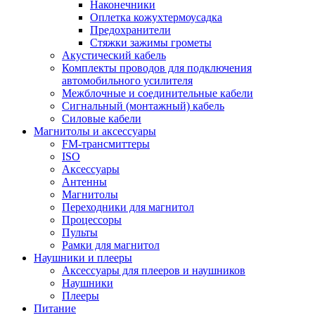
Наконечники
Оплетка кожухтермоусадка
Предохранители
Стяжки зажимы грометы
Акустический кабель
Комплекты проводов для подключения
автомобильного усилителя
Межблочные и соединительные кабели
Сигнальный (монтажный) кабель
Силовые кабели
Магнитолы и аксессуары
FM-трансмиттеры
ISO
Аксессуары
Антенны
Магнитолы
Переходники для магнитол
Процессоры
Пульты
Рамки для магнитол
Наушники и плееры
Аксессуары для плееров и наушников
Наушники
Плееры
Питание