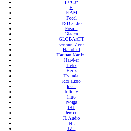
FarCar
Fi
FIAM
Focal
FSD audio
Fusion
Gladen
GLOBAATT
Ground Zero
Hannibal
Harman Kardon
Hawker
Helix
Hertz
Hyundai
Idol audio
Incar
Infinity
Intro
Ivolga
JBL
Jensen
JL Audio
JND
JVC