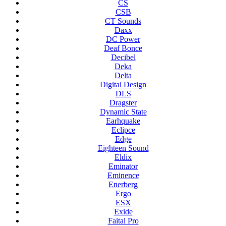
CS
CSB
CT Sounds
Daxx
DC Power
Deaf Bonce
Decibel
Deka
Delta
Digital Design
DLS
Dragster
Dynamic State
Earhquake
Eclipce
Edge
Eighteen Sound
Eldix
Eminator
Eminence
Enerberg
Ergo
ESX
Exide
Faital Pro