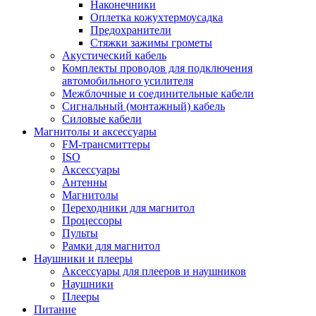
Наконечники
Оплетка кожухтермоусадка
Предохранители
Стяжки зажимы грометы
Акустический кабель
Комплекты проводов для подключения
автомобильного усилителя
Межблочные и соединительные кабели
Сигнальный (монтажный) кабель
Силовые кабели
Магнитолы и аксессуары
FM-трансмиттеры
ISO
Аксессуары
Антенны
Магнитолы
Переходники для магнитол
Процессоры
Пульты
Рамки для магнитол
Наушники и плееры
Аксессуары для плееров и наушников
Наушники
Плееры
Питание