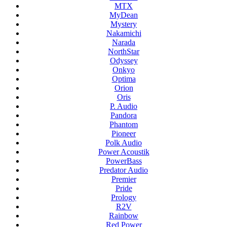
MTX
MyDean
Mystery
Nakamichi
Narada
NorthStar
Odyssey
Onkyo
Optima
Orion
Oris
P. Audio
Pandora
Phantom
Pioneer
Polk Audio
Power Acoustik
PowerBass
Predator Audio
Premier
Pride
Prology
R2V
Rainbow
Red Power