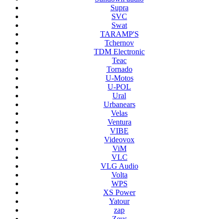
Supra
SVC
Swat
TARAMP'S
Tchernov
TDM Electronic
Teac
Tornado
U-Motos
U-POL
Ural
Urbanears
Velas
Ventura
VIBE
Videovox
ViM
VLC
VLG Audio
Volta
WPS
XS Power
Yatour
zap
Zeus