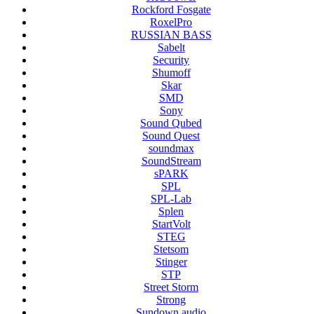
Rockford Fosgate
RoxelPro
RUSSIAN BASS
Sabelt
Security
Shumoff
Skar
SMD
Sony
Sound Qubed
Sound Quest
soundmax
SoundStream
sPARK
SPL
SPL-Lab
Splen
StartVolt
STEG
Stetsom
Stinger
STP
Street Storm
Strong
Sundown audio