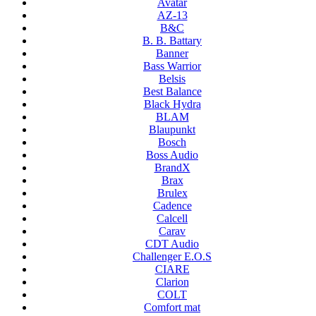
Avatar
AZ-13
B&C
B. B. Battary
Banner
Bass Warrior
Belsis
Best Balance
Black Hydra
BLAM
Blaupunkt
Bosch
Boss Audio
BrandX
Brax
Brulex
Cadence
Calcell
Carav
CDT Audio
Challenger E.O.S
CIARE
Clarion
COLT
Comfort mat