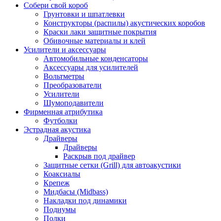
Собери свой короб
Грунтовки и шпатлевки
Конструкторы (распилы) акустических коробов
Краски лаки защитные покрытия
Обивочные материалы и клей
Усилители и аксессуары
Автомобильные конденсаторы
Аксессуары для усилителей
Вольтметры
Преобразователи
Усилители
Шумоподавители
Фирменная атрибутика
Футболки
Эстрадная акустика
Драйверы
Драйверы
Раскрыв под драйвер
Защитные сетки (Grill) для автоакустики
Коаксиалы
Крепеж
Мидбасы (Midbass)
Накладки под динамики
Подиумы
Полки