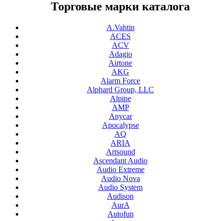
Торговые марки каталога
A.Vahtin
ACES
ACV
Adagio
Airtone
AKG
Alarm Force
Alphard Group, LLC
Alpine
AMP
Anycar
Apocalypse
AQ
ARIA
Artsound
Ascendant Audio
Audio Extreme
Audio Nova
Audio System
Audison
AurA
Autofun