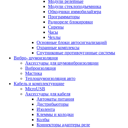
Модули релейные
Модули стеклоподъемника
Обходчики иммобилайзера
Программаторы
Радиореле блокировки
Сирены
Часы
Чехлы
Основные блоки автосигнализаций
Охранные комплексы
Спутниковые противоугонные системы
Вибро- шумоизоляция
Аксессуары для шумовиброизоляции
Виброизоляция
Мастика
Теплошумоизоляция авто
Кабель и комплектующие
MicroUSB
Аксессуары для кабеля
Автоматы питания
Дистрибьюторы
Изолента
Клеммы и колодки
Колбы
Коннекторы адаптеры реле