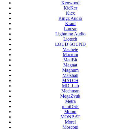
Kenwood
KicKer
Kicx
Kingz Audio
Krauf
Lanzar
Lightning Audio
Liotech
LOUD SOUND
Machete
Macrom
MadBit
Magnat
Magnum
Marshall
MATCH
MD. Lab
Mechman
MegaZvuk
Metra
miniDSP
Momo
MONBAT
Morel
Mosconi