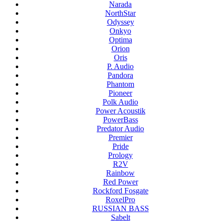
Narada
NorthStar
Odyssey
Onkyo
Optima
Orion
Oris
P. Audio
Pandora
Phantom
Pioneer
Polk Audio
Power Acoustik
PowerBass
Predator Audio
Premier
Pride
Prology
R2V
Rainbow
Red Power
Rockford Fosgate
RoxelPro
RUSSIAN BASS
Sabelt