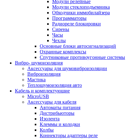
Модули релейные
Модули стеклоподъемника
Обходчики иммобилайзера
Программаторы
Радиореле блокировки
Сирены
Часы
Чехлы
Основные блоки автосигнализаций
Охранные комплексы
Спутниковые противоугонные системы
Вибро- шумоизоляция
Аксессуары для шумовиброизоляции
Виброизоляция
Мастика
Теплошумоизоляция авто
Кабель и комплектующие
MicroUSB
Аксессуары для кабеля
Автоматы питания
Дистрибьюторы
Изолента
Клеммы и колодки
Колбы
Коннекторы адаптеры реле