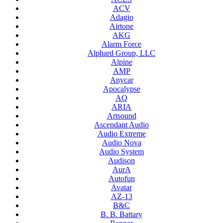
ACV
Adagio
Airtone
AKG
Alarm Force
Alphard Group, LLC
Alpine
AMP
Anycar
Apocalypse
AQ
ARIA
Artsound
Ascendant Audio
Audio Extreme
Audio Nova
Audio System
Audison
AurA
Autofun
Avatar
AZ-13
B&C
B. B. Battary