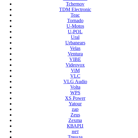
Tchernov
TDM Electronic
Teac
Tornado
U-Motos
U-POL
Ural
Urbanears
Velas
Ventura
VIBE
Videovox
ViM
VLC
VLG Audio
Volta
WPS
XS Power
Yatour
zap
Zeus
Zexma
КВАРЦ
нет
Триада