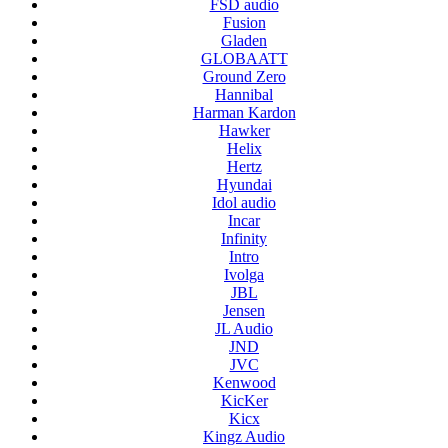
FSD audio
Fusion
Gladen
GLOBAATT
Ground Zero
Hannibal
Harman Kardon
Hawker
Helix
Hertz
Hyundai
Idol audio
Incar
Infinity
Intro
Ivolga
JBL
Jensen
JL Audio
JND
JVC
Kenwood
KicKer
Kicx
Kingz Audio