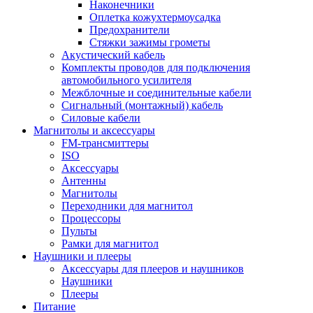
Наконечники
Оплетка кожухтермоусадка
Предохранители
Стяжки зажимы грометы
Акустический кабель
Комплекты проводов для подключения
автомобильного усилителя
Межблочные и соединительные кабели
Сигнальный (монтажный) кабель
Силовые кабели
Магнитолы и аксессуары
FM-трансмиттеры
ISO
Аксессуары
Антенны
Магнитолы
Переходники для магнитол
Процессоры
Пульты
Рамки для магнитол
Наушники и плееры
Аксессуары для плееров и наушников
Наушники
Плееры
Питание