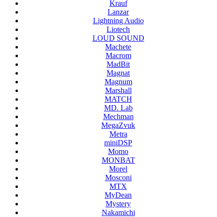
Krauf
Lanzar
Lightning Audio
Liotech
LOUD SOUND
Machete
Macrom
MadBit
Magnat
Magnum
Marshall
MATCH
MD. Lab
Mechman
MegaZvuk
Metra
miniDSP
Momo
MONBAT
Morel
Mosconi
MTX
MyDean
Mystery
Nakamichi