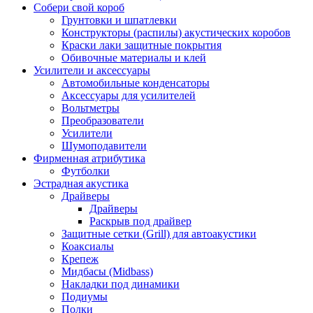
Собери свой короб
Грунтовки и шпатлевки
Конструкторы (распилы) акустических коробов
Краски лаки защитные покрытия
Обивочные материалы и клей
Усилители и аксессуары
Автомобильные конденсаторы
Аксессуары для усилителей
Вольтметры
Преобразователи
Усилители
Шумоподавители
Фирменная атрибутика
Футболки
Эстрадная акустика
Драйверы
Драйверы
Раскрыв под драйвер
Защитные сетки (Grill) для автоакустики
Коаксиалы
Крепеж
Мидбасы (Midbass)
Накладки под динамики
Подиумы
Полки