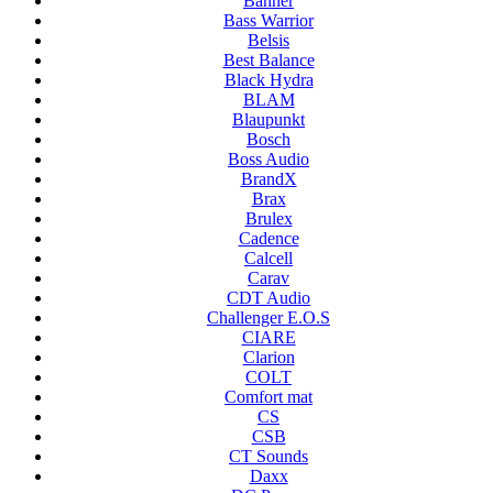
Banner
Bass Warrior
Belsis
Best Balance
Black Hydra
BLAM
Blaupunkt
Bosch
Boss Audio
BrandX
Brax
Brulex
Cadence
Calcell
Carav
CDT Audio
Challenger E.O.S
CIARE
Clarion
COLT
Comfort mat
CS
CSB
CT Sounds
Daxx