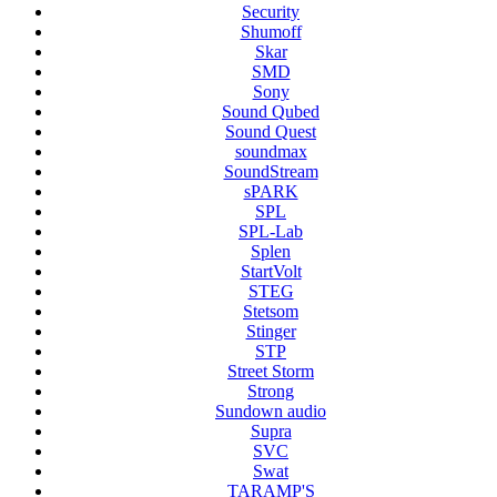
Security
Shumoff
Skar
SMD
Sony
Sound Qubed
Sound Quest
soundmax
SoundStream
sPARK
SPL
SPL-Lab
Splen
StartVolt
STEG
Stetsom
Stinger
STP
Street Storm
Strong
Sundown audio
Supra
SVC
Swat
TARAMP'S