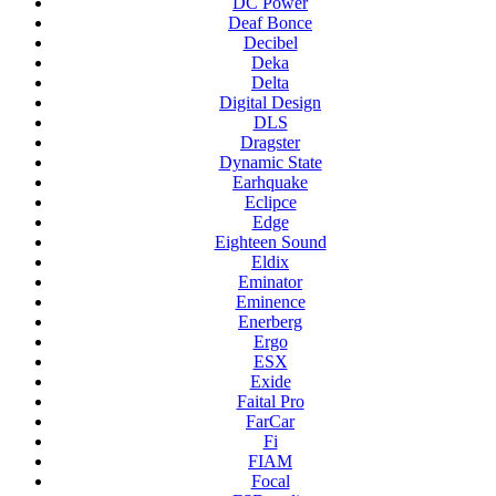
DC Power
Deaf Bonce
Decibel
Deka
Delta
Digital Design
DLS
Dragster
Dynamic State
Earhquake
Eclipce
Edge
Eighteen Sound
Eldix
Eminator
Eminence
Enerberg
Ergo
ESX
Exide
Faital Pro
FarCar
Fi
FIAM
Focal