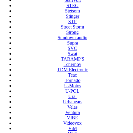
StartVolt
STEG
Stetsom
Stinger
STP
Street Storm
Strong
Sundown audio
Supra
SVC
Swat
TARAMP'S
Tchernov
TDM Electronic
Teac
Tornado
U-Motos
U-POL
Ural
Urbanears
Velas
Ventura
VIBE
Videovox
ViM