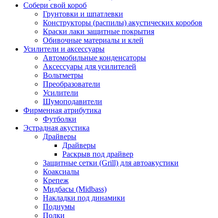
Собери свой короб
Грунтовки и шпатлевки
Конструкторы (распилы) акустических коробов
Краски лаки защитные покрытия
Обивочные материалы и клей
Усилители и аксессуары
Автомобильные конденсаторы
Аксессуары для усилителей
Вольтметры
Преобразователи
Усилители
Шумоподавители
Фирменная атрибутика
Футболки
Эстрадная акустика
Драйверы
Драйверы
Раскрыв под драйвер
Защитные сетки (Grill) для автоакустики
Коаксиалы
Крепеж
Мидбасы (Midbass)
Накладки под динамики
Подиумы
Полки