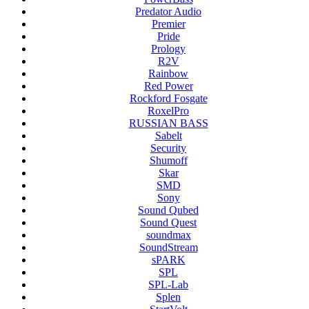
Predator Audio
Premier
Pride
Prology
R2V
Rainbow
Red Power
Rockford Fosgate
RoxelPro
RUSSIAN BASS
Sabelt
Security
Shumoff
Skar
SMD
Sony
Sound Qubed
Sound Quest
soundmax
SoundStream
sPARK
SPL
SPL-Lab
Splen