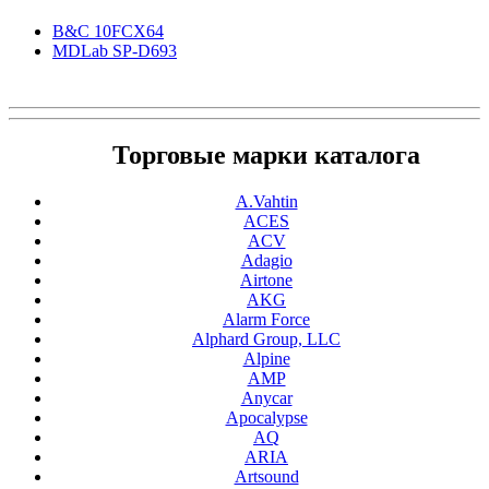
B&C 10FCX64
MDLab SP-D693
Торговые марки каталога
A.Vahtin
ACES
ACV
Adagio
Airtone
AKG
Alarm Force
Alphard Group, LLC
Alpine
AMP
Anycar
Apocalypse
AQ
ARIA
Artsound