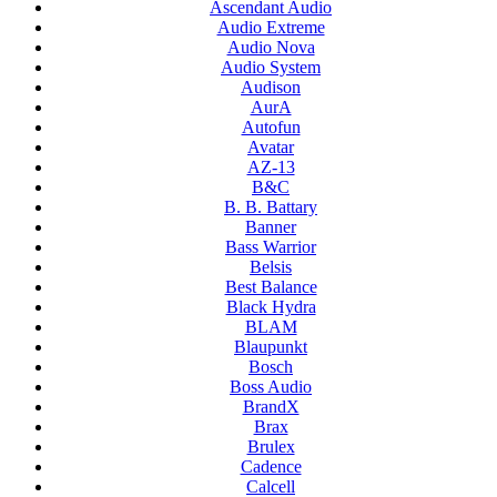
Ascendant Audio
Audio Extreme
Audio Nova
Audio System
Audison
AurA
Autofun
Avatar
AZ-13
B&C
B. B. Battary
Banner
Bass Warrior
Belsis
Best Balance
Black Hydra
BLAM
Blaupunkt
Bosch
Boss Audio
BrandX
Brax
Brulex
Cadence
Calcell