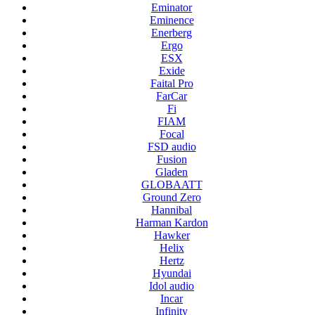
Eminator
Eminence
Enerberg
Ergo
ESX
Exide
Faital Pro
FarCar
Fi
FIAM
Focal
FSD audio
Fusion
Gladen
GLOBAATT
Ground Zero
Hannibal
Harman Kardon
Hawker
Helix
Hertz
Hyundai
Idol audio
Incar
Infinity