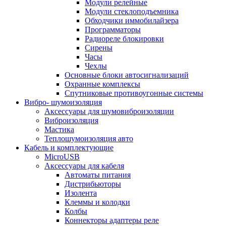
Модули релейные
Модули стеклоподъемника
Обходчики иммобилайзера
Программаторы
Радиореле блокировки
Сирены
Часы
Чехлы
Основные блоки автосигнализаций
Охранные комплексы
Спутниковые противоугонные системы
Вибро- шумоизоляция
Аксессуары для шумовиброизоляции
Виброизоляция
Мастика
Теплошумоизоляция авто
Кабель и комплектующие
MicroUSB
Аксессуары для кабеля
Автоматы питания
Дистрибьюторы
Изолента
Клеммы и колодки
Колбы
Коннекторы адаптеры реле