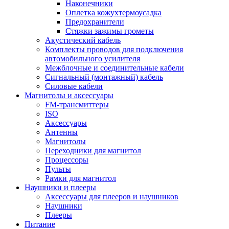
Наконечники
Оплетка кожухтермоусадка
Предохранители
Стяжки зажимы грометы
Акустический кабель
Комплекты проводов для подключения
автомобильного усилителя
Межблочные и соединительные кабели
Сигнальный (монтажный) кабель
Силовые кабели
Магнитолы и аксессуары
FM-трансмиттеры
ISO
Аксессуары
Антенны
Магнитолы
Переходники для магнитол
Процессоры
Пульты
Рамки для магнитол
Наушники и плееры
Аксессуары для плееров и наушников
Наушники
Плееры
Питание