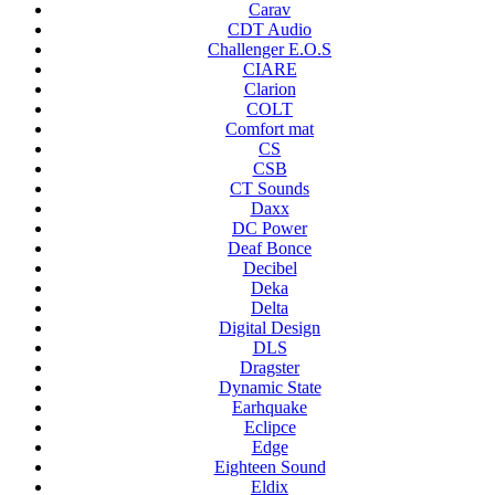
Carav
CDT Audio
Challenger E.O.S
CIARE
Clarion
COLT
Comfort mat
CS
CSB
CT Sounds
Daxx
DC Power
Deaf Bonce
Decibel
Deka
Delta
Digital Design
DLS
Dragster
Dynamic State
Earhquake
Eclipce
Edge
Eighteen Sound
Eldix