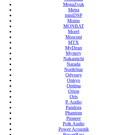
MegaZvuk
Metra
miniDSP
Momo
MONBAT
Morel
Mosconi
MTX
MyDean
Mystery
Nakamichi
Narada
NorthStar
Odyssey
Onkyo
Optima
Orion
Oris
P. Audio
Pandora
Phantom
Pioneer
Polk Audio
Power Acoustik
PowerBass