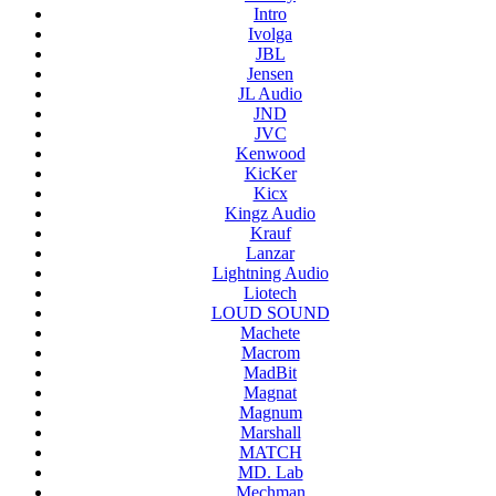
Intro
Ivolga
JBL
Jensen
JL Audio
JND
JVC
Kenwood
KicKer
Kicx
Kingz Audio
Krauf
Lanzar
Lightning Audio
Liotech
LOUD SOUND
Machete
Macrom
MadBit
Magnat
Magnum
Marshall
MATCH
MD. Lab
Mechman