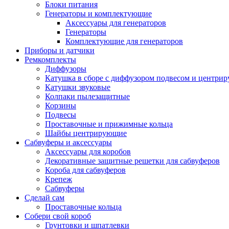
Блоки питания
Генераторы и комплектующие
Аксессуары для генераторов
Генераторы
Комплектующие для генераторов
Приборы и датчики
Ремкомплекты
Диффузоры
Катушка в сборе с диффузором подвесом и центр
Катушки звуковые
Колпаки пылезащитные
Корзины
Подвесы
Проставочные и прижимные кольца
Шайбы центрирующие
Сабвуферы и аксессуары
Аксессуары для коробов
Декоративные защитные решетки для сабвуферов
Короба для сабвуферов
Крепеж
Сабвуферы
Сделай сам
Проставочные кольца
Собери свой короб
Грунтовки и шпатлевки