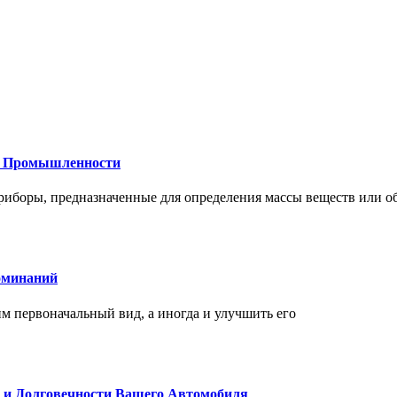
 и Промышленности
иборы, предназначенные для определения массы веществ или об
оминаний
 первоначальный вид, а иногда и улучшить его
и и Долговечности Вашего Автомобиля