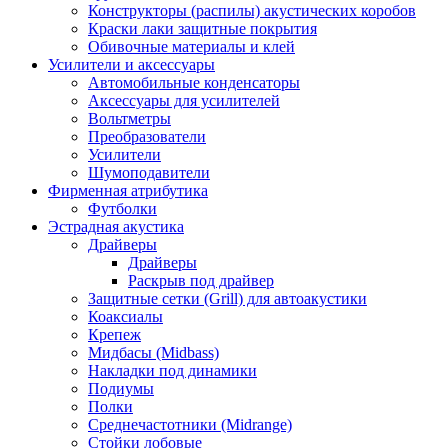
Конструкторы (распилы) акустических коробов
Краски лаки защитные покрытия
Обивочные материалы и клей
Усилители и аксессуары
Автомобильные конденсаторы
Аксессуары для усилителей
Вольтметры
Преобразователи
Усилители
Шумоподавители
Фирменная атрибутика
Футболки
Эстрадная акустика
Драйверы
Драйверы
Раскрыв под драйвер
Защитные сетки (Grill) для автоакустики
Коаксиалы
Крепеж
Мидбасы (Midbass)
Накладки под динамики
Подиумы
Полки
Среднечастотники (Midrange)
Стойки лобовые