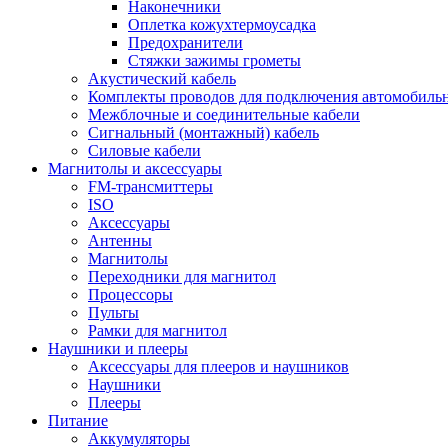
Наконечники
Оплетка кожухтермоусадка
Предохранители
Стяжки зажимы грометы
Акустический кабель
Комплекты проводов для подключения автомобильн
Межблочные и соединительные кабели
Сигнальный (монтажный) кабель
Силовые кабели
Магнитолы и аксессуары
FM-трансмиттеры
ISO
Аксессуары
Антенны
Магнитолы
Переходники для магнитол
Процессоры
Пульты
Рамки для магнитол
Наушники и плееры
Аксессуары для плееров и наушников
Наушники
Плееры
Питание
Аккумуляторы