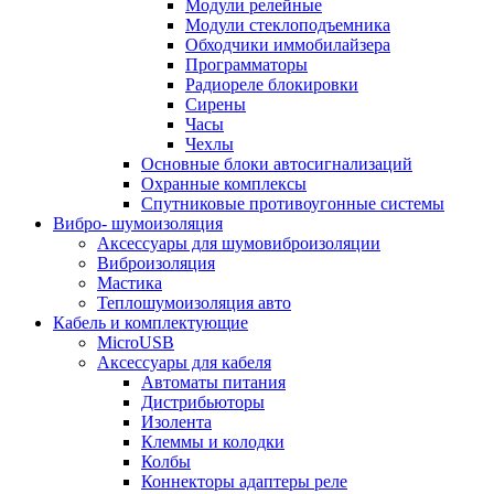
Модули релейные
Модули стеклоподъемника
Обходчики иммобилайзера
Программаторы
Радиореле блокировки
Сирены
Часы
Чехлы
Основные блоки автосигнализаций
Охранные комплексы
Спутниковые противоугонные системы
Вибро- шумоизоляция
Аксессуары для шумовиброизоляции
Виброизоляция
Мастика
Теплошумоизоляция авто
Кабель и комплектующие
MicroUSB
Аксессуары для кабеля
Автоматы питания
Дистрибьюторы
Изолента
Клеммы и колодки
Колбы
Коннекторы адаптеры реле