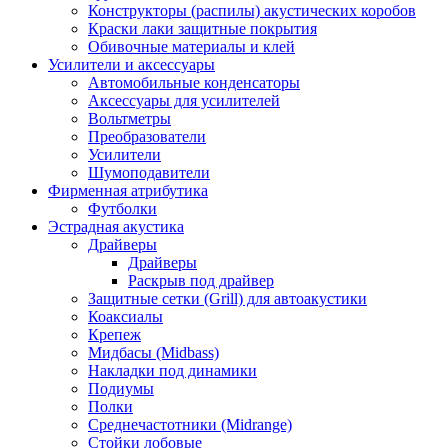
Конструкторы (распилы) акустических коробов
Краски лаки защитные покрытия
Обивочные материалы и клей
Усилители и аксессуары
Автомобильные конденсаторы
Аксессуары для усилителей
Вольтметры
Преобразователи
Усилители
Шумоподавители
Фирменная атрибутика
Футболки
Эстрадная акустика
Драйверы
Драйверы
Раскрыв под драйвер
Защитные сетки (Grill) для автоакустики
Коаксиалы
Крепеж
Мидбасы (Midbass)
Накладки под динамики
Подиумы
Полки
Среднечастотники (Midrange)
Стойки лобовые