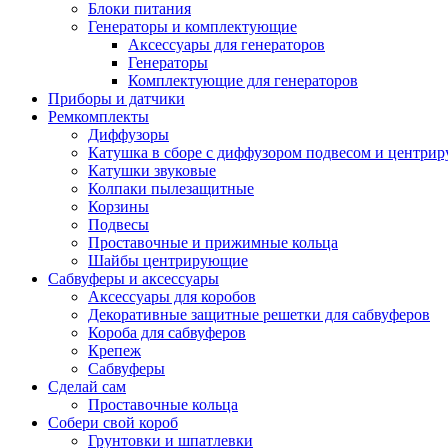
Блоки питания
Генераторы и комплектующие
Аксессуары для генераторов
Генераторы
Комплектующие для генераторов
Приборы и датчики
Ремкомплекты
Диффузоры
Катушка в сборе с диффузором подвесом и центр
Катушки звуковые
Колпаки пылезащитные
Корзины
Подвесы
Проставочные и прижимные кольца
Шайбы центрирующие
Сабвуферы и аксессуары
Аксессуары для коробов
Декоративные защитные решетки для сабвуферов
Короба для сабвуферов
Крепеж
Сабвуферы
Сделай сам
Проставочные кольца
Собери свой короб
Грунтовки и шпатлевки