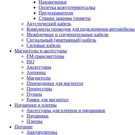
Наконечники
Оплетка кожухтермоусадка
Предохранители
Стяжки зажимы грометы
Акустический кабель
Комплекты проводов для подключения автомобильн
Межблочные и соединительные кабели
Сигнальный (монтажный) кабель
Силовые кабели
Магнитолы и аксессуары
FM-трансмиттеры
ISO
Аксессуары
Антенны
Магнитолы
Переходники для магнитол
Процессоры
Пульты
Рамки для магнитол
Наушники и плееры
Аксессуары для плееров и наушников
Наушники
Плееры
Питание
Аккумуляторы