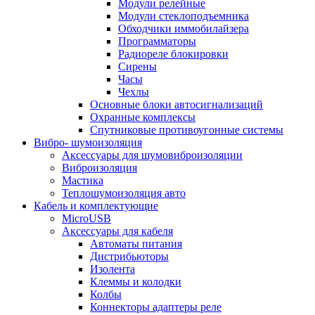
Модули релейные
Модули стеклоподъемника
Обходчики иммобилайзера
Программаторы
Радиореле блокировки
Сирены
Часы
Чехлы
Основные блоки автосигнализаций
Охранные комплексы
Спутниковые противоугонные системы
Вибро- шумоизоляция
Аксессуары для шумовиброизоляции
Виброизоляция
Мастика
Теплошумоизоляция авто
Кабель и комплектующие
MicroUSB
Аксессуары для кабеля
Автоматы питания
Дистрибьюторы
Изолента
Клеммы и колодки
Колбы
Коннекторы адаптеры реле