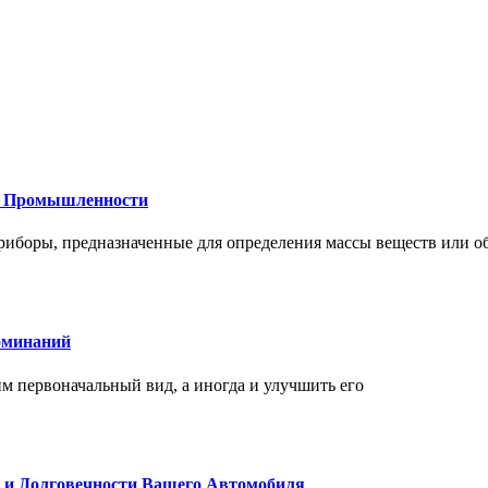
 и Промышленности
иборы, предназначенные для определения массы веществ или об
оминаний
 первоначальный вид, а иногда и улучшить его
и и Долговечности Вашего Автомобиля