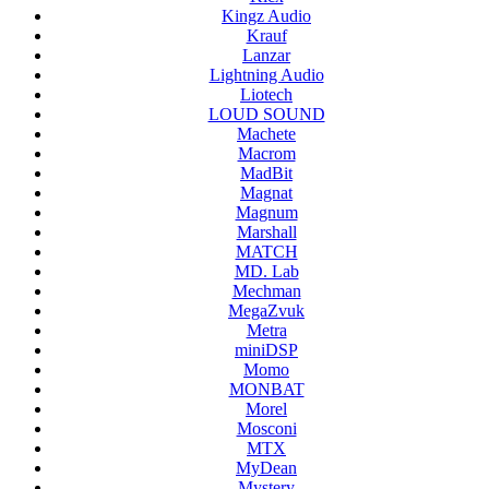
Kingz Audio
Krauf
Lanzar
Lightning Audio
Liotech
LOUD SOUND
Machete
Macrom
MadBit
Magnat
Magnum
Marshall
MATCH
MD. Lab
Mechman
MegaZvuk
Metra
miniDSP
Momo
MONBAT
Morel
Mosconi
MTX
MyDean
Mystery