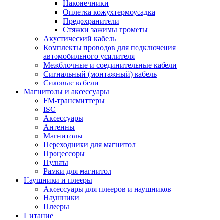
Наконечники
Оплетка кожухтермоусадка
Предохранители
Стяжки зажимы грометы
Акустический кабель
Комплекты проводов для подключения
автомобильного усилителя
Межблочные и соединительные кабели
Сигнальный (монтажный) кабель
Силовые кабели
Магнитолы и аксессуары
FM-трансмиттеры
ISO
Аксессуары
Антенны
Магнитолы
Переходники для магнитол
Процессоры
Пульты
Рамки для магнитол
Наушники и плееры
Аксессуары для плееров и наушников
Наушники
Плееры
Питание