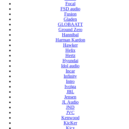
Focal
FSD audio
Fusion
Gladen
GLOBAATT
Ground Zero
Hannibal
Harman Kardon
Hawker
Helix
Hertz
Hyundai
Idol audio
Incar
Infinity
Intro
Ivolga
JBL
Jensen
JL Audio
JND
JVC
Kenwood
KicKer
Kicx