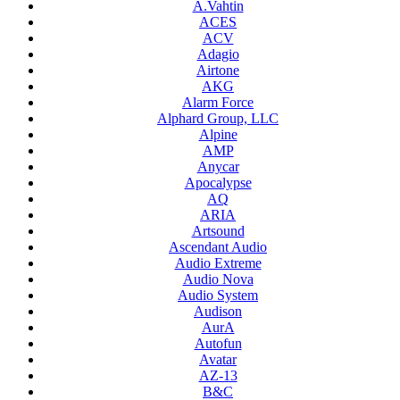
A.Vahtin
ACES
ACV
Adagio
Airtone
AKG
Alarm Force
Alphard Group, LLC
Alpine
AMP
Anycar
Apocalypse
AQ
ARIA
Artsound
Ascendant Audio
Audio Extreme
Audio Nova
Audio System
Audison
AurA
Autofun
Avatar
AZ-13
B&C