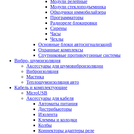
Модули релейные
Модули стеклоподъемника
Обходчики иммобилайзера
Программаторы
Радиореле блокировки
Сирены
Часы
Чехлы
Основные блоки автосигнализаций
Охранные комплексы
Спутниковые противоугонные системы
Вибро- шумоизоляция
Аксессуары для шумовиброизоляции
Виброизоляция
Мастика
Теплошумоизоляция авто
Кабель и комплектующие
MicroUSB
Аксессуары для кабеля
Автоматы питания
Дистрибьюторы
Изолента
Клеммы и колодки
Колбы
Коннекторы адаптеры реле