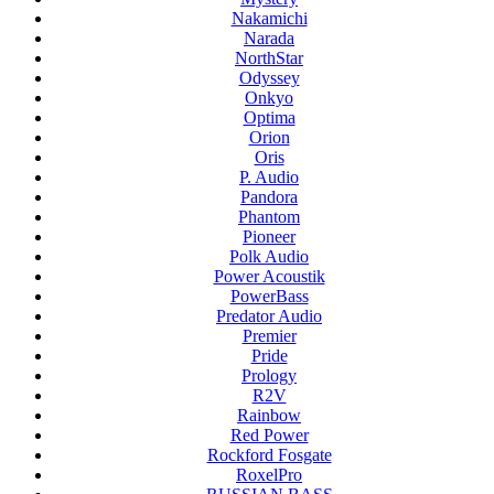
Nakamichi
Narada
NorthStar
Odyssey
Onkyo
Optima
Orion
Oris
P. Audio
Pandora
Phantom
Pioneer
Polk Audio
Power Acoustik
PowerBass
Predator Audio
Premier
Pride
Prology
R2V
Rainbow
Red Power
Rockford Fosgate
RoxelPro