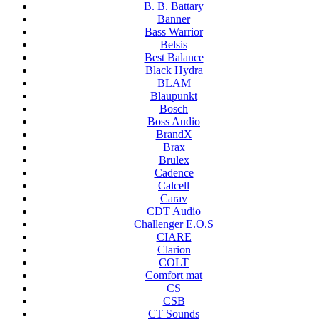
B. B. Battary
Banner
Bass Warrior
Belsis
Best Balance
Black Hydra
BLAM
Blaupunkt
Bosch
Boss Audio
BrandX
Brax
Brulex
Cadence
Calcell
Carav
CDT Audio
Challenger E.O.S
CIARE
Clarion
COLT
Comfort mat
CS
CSB
CT Sounds