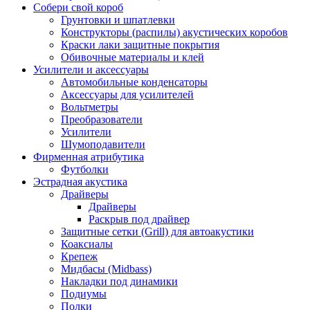
Собери свой короб
Грунтовки и шпатлевки
Конструкторы (распилы) акустических коробов
Краски лаки защитные покрытия
Обивочные материалы и клей
Усилители и аксессуары
Автомобильные конденсаторы
Аксессуары для усилителей
Вольтметры
Преобразователи
Усилители
Шумоподавители
Фирменная атрибутика
Футболки
Эстрадная акустика
Драйверы
Драйверы
Раскрыв под драйвер
Защитные сетки (Grill) для автоакустики
Коаксиалы
Крепеж
Мидбасы (Midbass)
Накладки под динамики
Подиумы
Полки