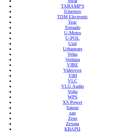
Swat
TARAMP'S
Tchernov
TDM Electronic
Teac
Tornado
U-Motos
U-POL
Ural
Urbanears
Velas
Ventura
VIBE
Videovox
ViM
VLC
VLG Audio
Volta
WPS
XS Power
Yatour
zap
Zeus
Zexma
КВАРЦ