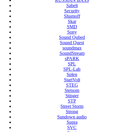
RUSSIAN BASS
Sabelt
Security
Shumoff
Skar
SMD
Sony
Sound Qubed
Sound Quest
soundmax
SoundStream
sPARK
SPL
SPL-Lab
Splen
StartVolt
STEG
Stetsom
Stinger
STP
Street Storm
Strong
Sundown audio
Supra
SVC