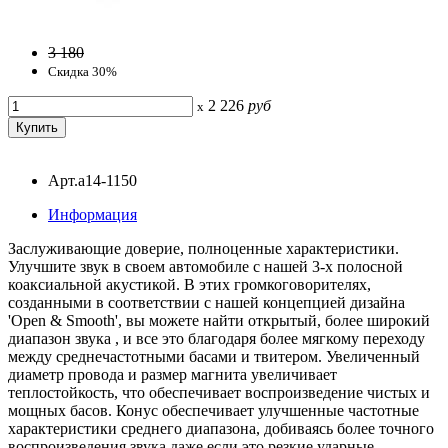
3 180
Скидка 30%
2 226
руб
x
Арт.a14-1150
Информация
Заслуживающие доверие, полноценные характеристики.
Улучшите звук в своем автомобиле с нашей 3-х полосной
коаксиальной акустикой. В этих громкоговорителях,
созданными в соответствии с нашей концепцией дизайна
'Open & Smooth', вы можете найти открытый, более широкий
диапазон звука , и все это благодаря более мягкому переходу
между среднечастотными басами и твитером. Увеличенный
диаметр провода и размер магнита увеличивает
теплостойкость, что обеспечивает воспроизведение чистых и
мощных басов. Конус обеспечивает улучшенные частотные
характеристики среднего диапазона, добиваясь более точного
воспроизведения звука даже если это резкие ударные