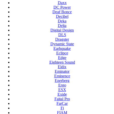
Daxx
DC Power
Deaf Bonce
Decibel
Deka
Delta
Digital Design
DLS
Dragster
Dynamic State
Earhquake
Eclipce
Edge
Eighteen Sound
Eldix
Eminator
Eminence
Enerberg
Ergo
ESX
Exide
Faital Pro
FarCar
Fi
FIAM