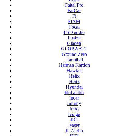
Faital Pro
FarCar
Fi
FIAM
Focal
FSD audio
Fusion
Gladen
GLOBAATT
Ground Zero
Hannibal
Harman Kardon
Hawker
Helix
Hertz
Hyundai
Idol audio
Incar
Infinity
Intro
Ivolga
JBL
Jensen
JL Audio