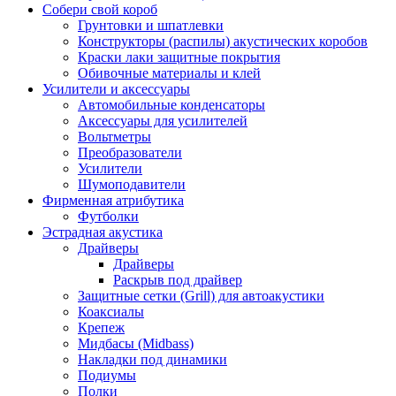
Собери свой короб
Грунтовки и шпатлевки
Конструкторы (распилы) акустических коробов
Краски лаки защитные покрытия
Обивочные материалы и клей
Усилители и аксессуары
Автомобильные конденсаторы
Аксессуары для усилителей
Вольтметры
Преобразователи
Усилители
Шумоподавители
Фирменная атрибутика
Футболки
Эстрадная акустика
Драйверы
Драйверы
Раскрыв под драйвер
Защитные сетки (Grill) для автоакустики
Коаксиалы
Крепеж
Мидбасы (Midbass)
Накладки под динамики
Подиумы
Полки