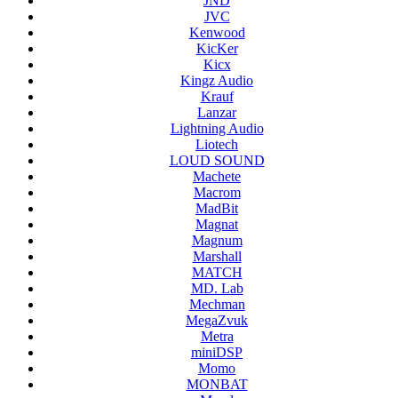
JND
JVC
Kenwood
KicKer
Kicx
Kingz Audio
Krauf
Lanzar
Lightning Audio
Liotech
LOUD SOUND
Machete
Macrom
MadBit
Magnat
Magnum
Marshall
MATCH
MD. Lab
Mechman
MegaZvuk
Metra
miniDSP
Momo
MONBAT