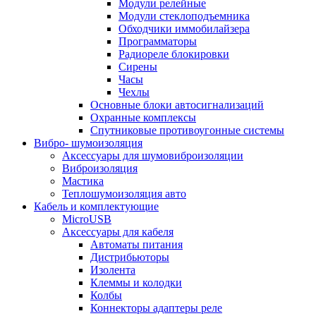
Модули релейные
Модули стеклоподъемника
Обходчики иммобилайзера
Программаторы
Радиореле блокировки
Сирены
Часы
Чехлы
Основные блоки автосигнализаций
Охранные комплексы
Спутниковые противоугонные системы
Вибро- шумоизоляция
Аксессуары для шумовиброизоляции
Виброизоляция
Мастика
Теплошумоизоляция авто
Кабель и комплектующие
MicroUSB
Аксессуары для кабеля
Автоматы питания
Дистрибьюторы
Изолента
Клеммы и колодки
Колбы
Коннекторы адаптеры реле