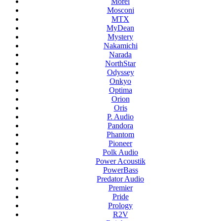
Morel
Mosconi
MTX
MyDean
Mystery
Nakamichi
Narada
NorthStar
Odyssey
Onkyo
Optima
Orion
Oris
P. Audio
Pandora
Phantom
Pioneer
Polk Audio
Power Acoustik
PowerBass
Predator Audio
Premier
Pride
Prology
R2V