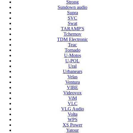
Strong
Sundown audio
Supra
SVC
Swat
TARAMP'S
Tchernov
TDM Electronic
Teac
Tornado
U-Motos
U-POL
Ural
Urbanears
Velas
Ventura
VIBE
Videovox
ViM
VLC
VLG Audio
Volta
WPS
XS Power
Yatour