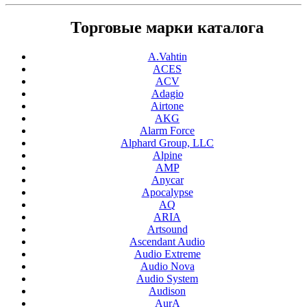
Торговые марки каталога
A.Vahtin
ACES
ACV
Adagio
Airtone
AKG
Alarm Force
Alphard Group, LLC
Alpine
AMP
Anycar
Apocalypse
AQ
ARIA
Artsound
Ascendant Audio
Audio Extreme
Audio Nova
Audio System
Audison
AurA