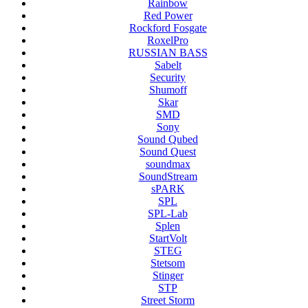
Rainbow
Red Power
Rockford Fosgate
RoxelPro
RUSSIAN BASS
Sabelt
Security
Shumoff
Skar
SMD
Sony
Sound Qubed
Sound Quest
soundmax
SoundStream
sPARK
SPL
SPL-Lab
Splen
StartVolt
STEG
Stetsom
Stinger
STP
Street Storm