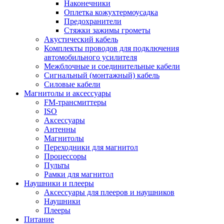
Наконечники
Оплетка кожухтермоусадка
Предохранители
Стяжки зажимы грометы
Акустический кабель
Комплекты проводов для подключения
автомобильного усилителя
Межблочные и соединительные кабели
Сигнальный (монтажный) кабель
Силовые кабели
Магнитолы и аксессуары
FM-трансмиттеры
ISO
Аксессуары
Антенны
Магнитолы
Переходники для магнитол
Процессоры
Пульты
Рамки для магнитол
Наушники и плееры
Аксессуары для плееров и наушников
Наушники
Плееры
Питание