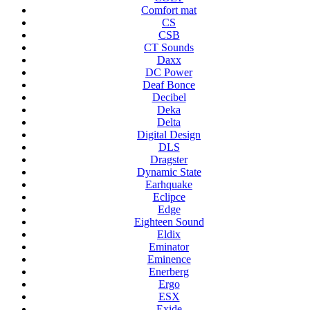
Comfort mat
CS
CSB
CT Sounds
Daxx
DC Power
Deaf Bonce
Decibel
Deka
Delta
Digital Design
DLS
Dragster
Dynamic State
Earhquake
Eclipce
Edge
Eighteen Sound
Eldix
Eminator
Eminence
Enerberg
Ergo
ESX
Exide