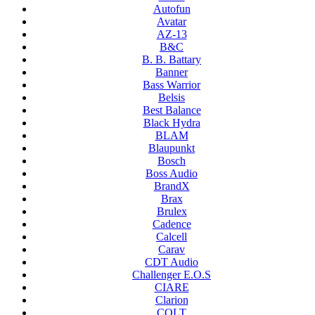
Autofun
Avatar
AZ-13
B&C
B. B. Battary
Banner
Bass Warrior
Belsis
Best Balance
Black Hydra
BLAM
Blaupunkt
Bosch
Boss Audio
BrandX
Brax
Brulex
Cadence
Calcell
Carav
CDT Audio
Challenger E.O.S
CIARE
Clarion
COLT