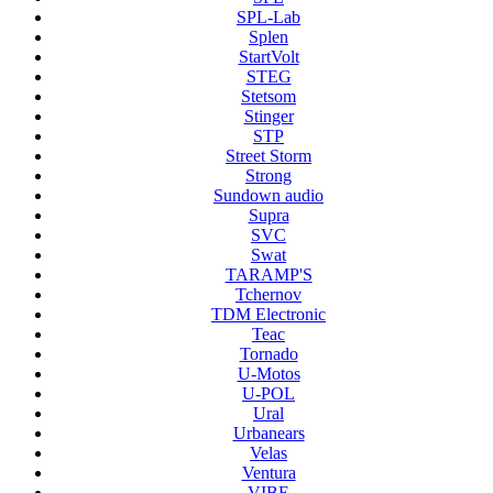
SPL-Lab
Splen
StartVolt
STEG
Stetsom
Stinger
STP
Street Storm
Strong
Sundown audio
Supra
SVC
Swat
TARAMP'S
Tchernov
TDM Electronic
Teac
Tornado
U-Motos
U-POL
Ural
Urbanears
Velas
Ventura
VIBE