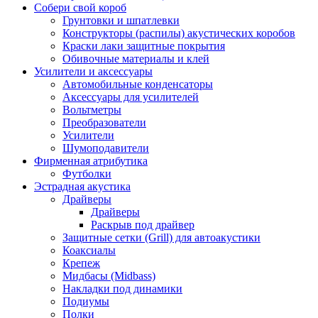
Собери свой короб
Грунтовки и шпатлевки
Конструкторы (распилы) акустических коробов
Краски лаки защитные покрытия
Обивочные материалы и клей
Усилители и аксессуары
Автомобильные конденсаторы
Аксессуары для усилителей
Вольтметры
Преобразователи
Усилители
Шумоподавители
Фирменная атрибутика
Футболки
Эстрадная акустика
Драйверы
Драйверы
Раскрыв под драйвер
Защитные сетки (Grill) для автоакустики
Коаксиалы
Крепеж
Мидбасы (Midbass)
Накладки под динамики
Подиумы
Полки