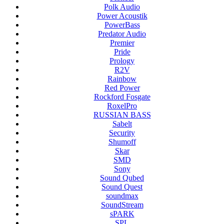
Polk Audio
Power Acoustik
PowerBass
Predator Audio
Premier
Pride
Prology
R2V
Rainbow
Red Power
Rockford Fosgate
RoxelPro
RUSSIAN BASS
Sabelt
Security
Shumoff
Skar
SMD
Sony
Sound Qubed
Sound Quest
soundmax
SoundStream
sPARK
SPL