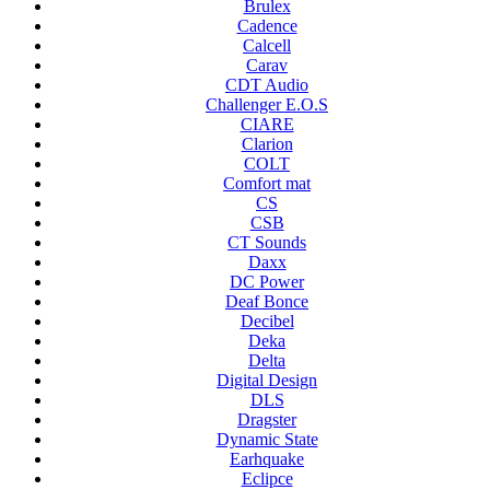
Brulex
Cadence
Calcell
Carav
CDT Audio
Challenger E.O.S
CIARE
Clarion
COLT
Comfort mat
CS
CSB
CT Sounds
Daxx
DC Power
Deaf Bonce
Decibel
Deka
Delta
Digital Design
DLS
Dragster
Dynamic State
Earhquake
Eclipce