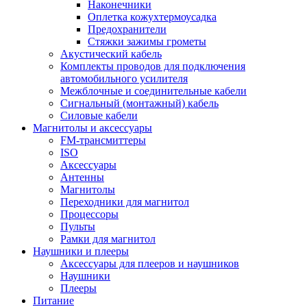
Наконечники
Оплетка кожухтермоусадка
Предохранители
Стяжки зажимы грометы
Акустический кабель
Комплекты проводов для подключения
автомобильного усилителя
Межблочные и соединительные кабели
Сигнальный (монтажный) кабель
Силовые кабели
Магнитолы и аксессуары
FM-трансмиттеры
ISO
Аксессуары
Антенны
Магнитолы
Переходники для магнитол
Процессоры
Пульты
Рамки для магнитол
Наушники и плееры
Аксессуары для плееров и наушников
Наушники
Плееры
Питание