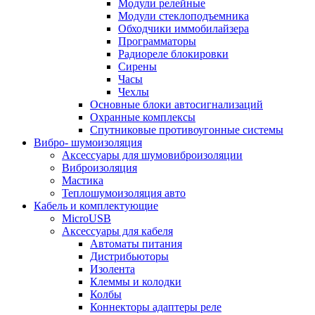
Модули релейные
Модули стеклоподъемника
Обходчики иммобилайзера
Программаторы
Радиореле блокировки
Сирены
Часы
Чехлы
Основные блоки автосигнализаций
Охранные комплексы
Спутниковые противоугонные системы
Вибро- шумоизоляция
Аксессуары для шумовиброизоляции
Виброизоляция
Мастика
Теплошумоизоляция авто
Кабель и комплектующие
MicroUSB
Аксессуары для кабеля
Автоматы питания
Дистрибьюторы
Изолента
Клеммы и колодки
Колбы
Коннекторы адаптеры реле