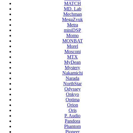
MATCH
MD. Lab
Mechman
MegaZvuk
Metra
miniDSP
Momo
MONBAT
Morel
Mosconi
MTX
MyDean
Mystery
Nakamichi
Narada
NorthStar
Odyssey
Onkyo
Optima
Orion
Oris
P. Audio
Pandora
Phantom
Pioneer