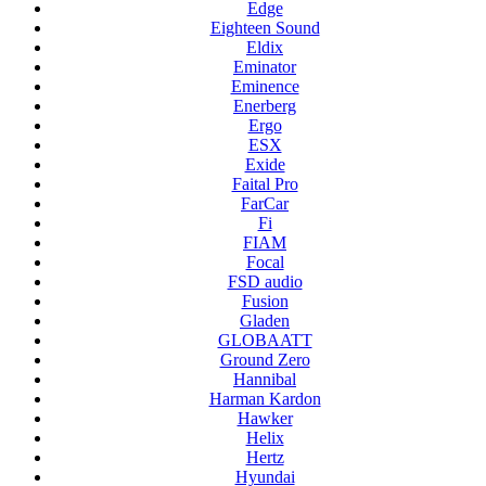
Edge
Eighteen Sound
Eldix
Eminator
Eminence
Enerberg
Ergo
ESX
Exide
Faital Pro
FarCar
Fi
FIAM
Focal
FSD audio
Fusion
Gladen
GLOBAATT
Ground Zero
Hannibal
Harman Kardon
Hawker
Helix
Hertz
Hyundai