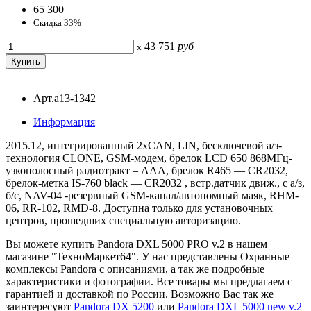
65 300
Скидка 33%
43 751
руб
x
Арт.a13-1342
Информация
2015.12, интегрированный 2хCAN, LIN, бесключевой а/з-
технология CLONE, GSM-модем, брелок LCD 650 868МГц-
узкополосный радиотракт – AAA, брелок R465 — CR2032,
брелок-метка IS-760 black — CR2032 , встр.датчик движ., с а/з,
б/c, NAV-04 -резервный GSM-канал/автономный маяк, RHM-
06, RR-102, RMD-8. Доступна только для установочных
центров, прошедших специальную авторизацию.
Вы можете купить Pandora DXL 5000 PRO v.2 в нашем
магазине "ТехноМаркет64". У нас представлены Охранные
комплексы Pandora с описаниями, а так же подробные
характеристики и фотографии. Все товары мы предлагаем с
гарантией и доставкой по России. Возможно Вас так же
заинтересуют
Pandora DX 5200
или
Pandora DXL 5000 new v.2