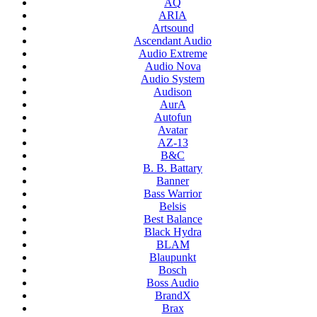
AQ
ARIA
Artsound
Ascendant Audio
Audio Extreme
Audio Nova
Audio System
Audison
AurA
Autofun
Avatar
AZ-13
B&C
B. B. Battary
Banner
Bass Warrior
Belsis
Best Balance
Black Hydra
BLAM
Blaupunkt
Bosch
Boss Audio
BrandX
Brax