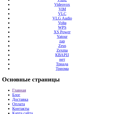
Videovox
ViM
VLC
VLG Audio
Volta
WPS
XS Power
Yatour
zap
Zeus
Zexma
КВАРЦ
нет
Триада
Триома
Основные
страницы
Главная
Блог
Доставка
Оплата
Контакты
Карта сайта