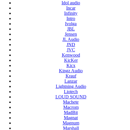
Idol audio
Incar
Infinity
Intro
Ivolga
JBL
Jensen
JL Audio
JND
JVC
Kenwood
KicKer
Kicx
Kingz Audio
Krauf
Lanzar
Lightning Audio
Liotech
LOUD SOUND
Machete
Macrom
MadBit
Magnat
Magnum
Marshall