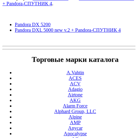
+ Pandora-СПУТНИК 4
.
Pandora DX 5200
Pandora DXL 5000 new v.2 + Pandora-СПУТНИК 4
Торговые марки каталога
A.Vahtin
ACES
ACV
Adagio
Airtone
AKG
Alarm Force
Alphard Group, LLC
Alpine
AMP
Anycar
Apocalypse