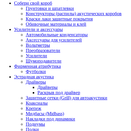
Собери свой короб
Грунтовки и шпатлевки
Конструкторы (распилы) акустических коробов
Краски лаки защитные покрытия
Обивочные материалы и клей
Усилители и аксессуары
Автомобильные конденсаторы
Аксессуары для усилителей
Вольтметры
Преобразователи
Усилители
Шумоподавители
Фирменная атрибутика
Футболки
Эстрадная акустика
Драйверы
Драйверы
Раскрыв под драйвер
Защитные сетки (Grill) для автоакустики
Коаксиалы
Крепеж
Мидбасы (Midbass)
Накладки под динамики
Подиумы
Полки