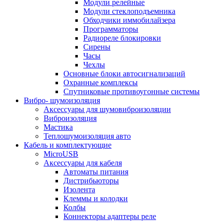
Модули релейные
Модули стеклоподъемника
Обходчики иммобилайзера
Программаторы
Радиореле блокировки
Сирены
Часы
Чехлы
Основные блоки автосигнализаций
Охранные комплексы
Спутниковые противоугонные системы
Вибро- шумоизоляция
Аксессуары для шумовиброизоляции
Виброизоляция
Мастика
Теплошумоизоляция авто
Кабель и комплектующие
MicroUSB
Аксессуары для кабеля
Автоматы питания
Дистрибьюторы
Изолента
Клеммы и колодки
Колбы
Коннекторы адаптеры реле