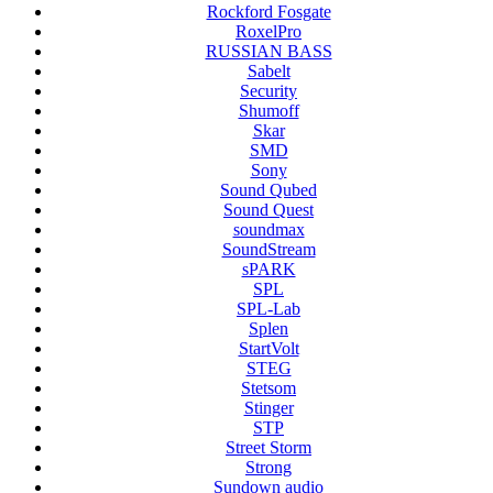
Rockford Fosgate
RoxelPro
RUSSIAN BASS
Sabelt
Security
Shumoff
Skar
SMD
Sony
Sound Qubed
Sound Quest
soundmax
SoundStream
sPARK
SPL
SPL-Lab
Splen
StartVolt
STEG
Stetsom
Stinger
STP
Street Storm
Strong
Sundown audio