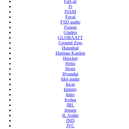
FarCar
Fi
FIAM
Focal
FSD audio
Fusion
Gladen
GLOBAATT
Ground Zero
Hannibal
Harman Kardon
Hawker
Helix
Hertz
Hyundai
Idol audio
Incar
Infinity
Intro
Ivolga
JBL
Jensen
JL Audio
JND
JVC