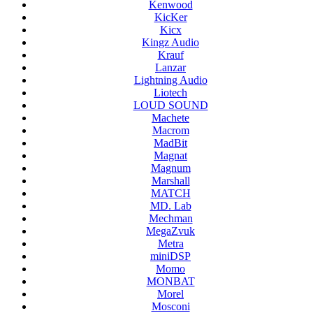
Kenwood
KicKer
Kicx
Kingz Audio
Krauf
Lanzar
Lightning Audio
Liotech
LOUD SOUND
Machete
Macrom
MadBit
Magnat
Magnum
Marshall
MATCH
MD. Lab
Mechman
MegaZvuk
Metra
miniDSP
Momo
MONBAT
Morel
Mosconi