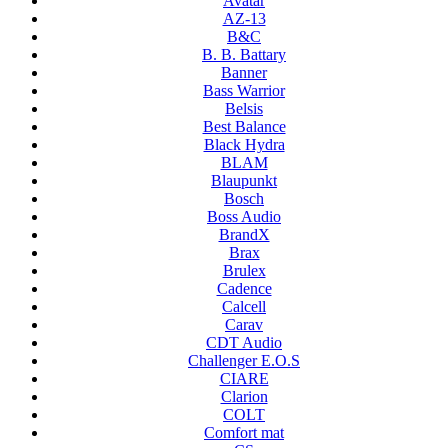
Avatar
AZ-13
B&C
B. B. Battary
Banner
Bass Warrior
Belsis
Best Balance
Black Hydra
BLAM
Blaupunkt
Bosch
Boss Audio
BrandX
Brax
Brulex
Cadence
Calcell
Carav
CDT Audio
Challenger E.O.S
CIARE
Clarion
COLT
Comfort mat