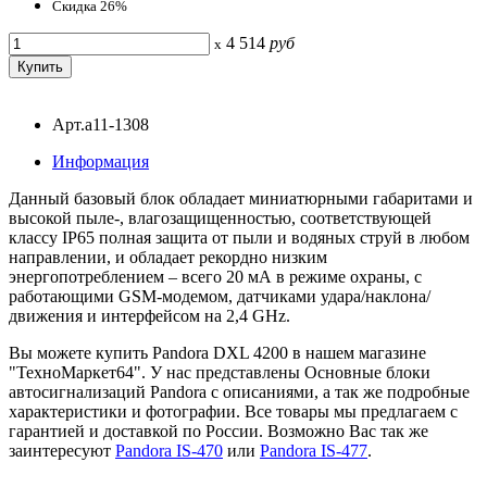
Скидка 26%
4 514
руб
x
Арт.a11-1308
Информация
Данный базовый блок обладает миниатюрными габаритами и
высокой пыле-, влагозащищенностью, соответствующей
классу IP65 полная защита от пыли и водяных струй в любом
направлении, и обладает рекордно низким
энергопотреблением – всего 20 мА в режиме охраны, с
работающими GSM-модемом, датчиками удара/наклона/
движения и интерфейсом на 2,4 GHz.
Вы можете купить Pandora DXL 4200 в нашем магазине
"ТехноМаркет64". У нас представлены Основные блоки
автосигнализаций Pandora с описаниями, а так же подробные
характеристики и фотографии. Все товары мы предлагаем с
гарантией и доставкой по России. Возможно Вас так же
заинтересуют
Pandora IS-470
или
Pandora IS-477
.