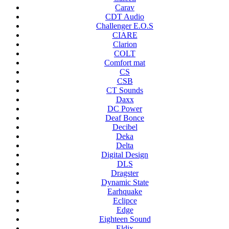
Carav
CDT Audio
Challenger E.O.S
CIARE
Clarion
COLT
Comfort mat
CS
CSB
CT Sounds
Daxx
DC Power
Deaf Bonce
Decibel
Deka
Delta
Digital Design
DLS
Dragster
Dynamic State
Earhquake
Eclipce
Edge
Eighteen Sound
Eldix