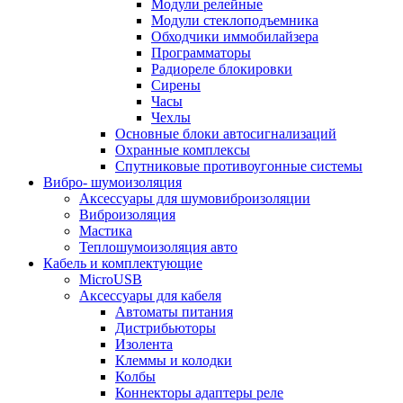
Модули релейные
Модули стеклоподъемника
Обходчики иммобилайзера
Программаторы
Радиореле блокировки
Сирены
Часы
Чехлы
Основные блоки автосигнализаций
Охранные комплексы
Спутниковые противоугонные системы
Вибро- шумоизоляция
Аксессуары для шумовиброизоляции
Виброизоляция
Мастика
Теплошумоизоляция авто
Кабель и комплектующие
MicroUSB
Аксессуары для кабеля
Автоматы питания
Дистрибьюторы
Изолента
Клеммы и колодки
Колбы
Коннекторы адаптеры реле