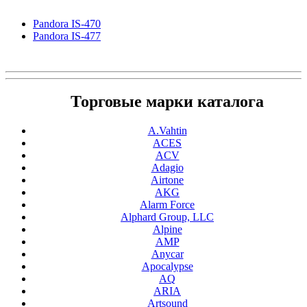
Pandora IS-470
Pandora IS-477
Торговые марки каталога
A.Vahtin
ACES
ACV
Adagio
Airtone
AKG
Alarm Force
Alphard Group, LLC
Alpine
AMP
Anycar
Apocalypse
AQ
ARIA
Artsound