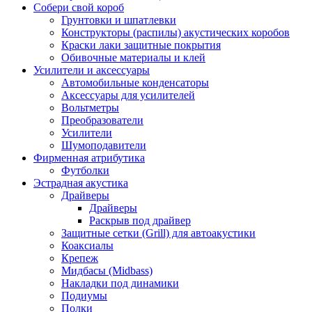
Собери свой короб
Грунтовки и шпатлевки
Конструкторы (распилы) акустических коробов
Краски лаки защитные покрытия
Обивочные материалы и клей
Усилители и аксессуары
Автомобильные конденсаторы
Аксессуары для усилителей
Вольтметры
Преобразователи
Усилители
Шумоподавители
Фирменная атрибутика
Футболки
Эстрадная акустика
Драйверы
Драйверы
Раскрыв под драйвер
Защитные сетки (Grill) для автоакустики
Коаксиалы
Крепеж
Мидбасы (Midbass)
Накладки под динамики
Подиумы
Полки