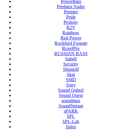
PowerBass
Predator Audio
Premier
Pride
Prology
R2V
Rainbow
Red Power
Rockford Fosgate
RoxelPro
RUSSIAN BASS
Sabelt
Security
Shumoff
Skar
SMD
Sony
Sound Qubed
Sound Quest
soundmax
SoundStream
sPARK
SPL
SPL-Lab
Splen