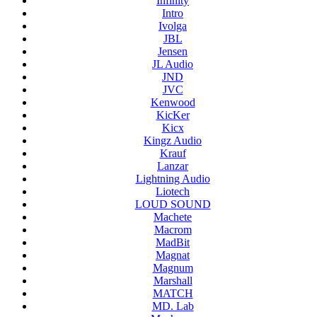
Infinity
Intro
Ivolga
JBL
Jensen
JL Audio
JND
JVC
Kenwood
KicKer
Kicx
Kingz Audio
Krauf
Lanzar
Lightning Audio
Liotech
LOUD SOUND
Machete
Macrom
MadBit
Magnat
Magnum
Marshall
MATCH
MD. Lab