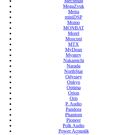
Mechman
MegaZvuk
Metra
miniDSP
Momo
MONBAT
Morel
Mosconi
MTX
MyDean
Mystery
Nakamichi
Narada
NorthStar
Odyssey
Onkyo
Optima
Orion
Oris
P. Audio
Pandora
Phantom
Pioneer
Polk Audio
Power Acoustik