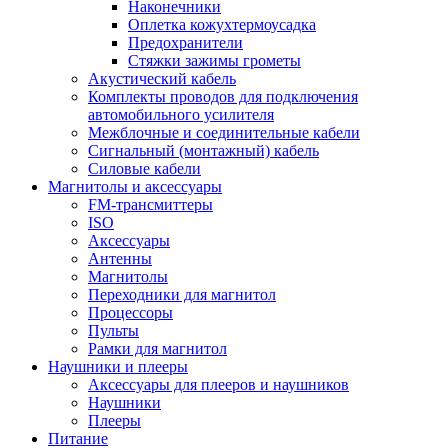
Наконечники
Оплетка кожухтермоусадка
Предохранители
Стяжки зажимы грометы
Акустический кабель
Комплекты проводов для подключения
автомобильного усилителя
Межблочные и соединительные кабели
Сигнальный (монтажный) кабель
Силовые кабели
Магнитолы и аксессуары
FM-трансмиттеры
ISO
Аксессуары
Антенны
Магнитолы
Переходники для магнитол
Процессоры
Пульты
Рамки для магнитол
Наушники и плееры
Аксессуары для плееров и наушников
Наушники
Плееры
Питание