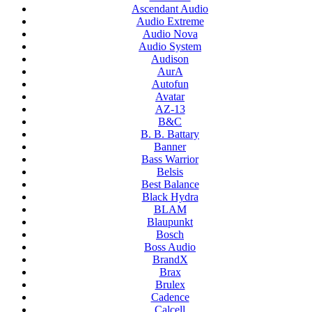
Ascendant Audio
Audio Extreme
Audio Nova
Audio System
Audison
AurA
Autofun
Avatar
AZ-13
B&C
B. B. Battary
Banner
Bass Warrior
Belsis
Best Balance
Black Hydra
BLAM
Blaupunkt
Bosch
Boss Audio
BrandX
Brax
Brulex
Cadence
Calcell