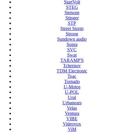
StartVolt
STEG
Stetsom
Stinger
STP
Street Storm
Strong
Sundown audio
Supra
SVC
Swat
TARAMP'S
Tchernov
TDM Electronic
Teac
Tornado
U-Motos
U-POL
Ural
Urbanears
Velas
Ventura
VIBE
Videovox
ViM