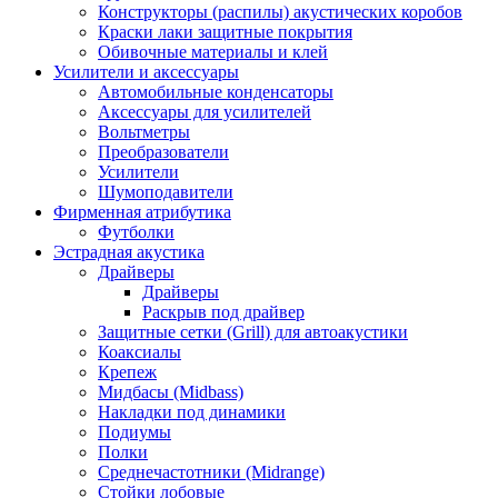
Конструкторы (распилы) акустических коробов
Краски лаки защитные покрытия
Обивочные материалы и клей
Усилители и аксессуары
Автомобильные конденсаторы
Аксессуары для усилителей
Вольтметры
Преобразователи
Усилители
Шумоподавители
Фирменная атрибутика
Футболки
Эстрадная акустика
Драйверы
Драйверы
Раскрыв под драйвер
Защитные сетки (Grill) для автоакустики
Коаксиалы
Крепеж
Мидбасы (Midbass)
Накладки под динамики
Подиумы
Полки
Среднечастотники (Midrange)
Стойки лобовые