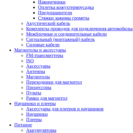
Наконечники
Оплетка кожухтермоусадка
Предохранители
Стяжки зажимы грометы
Акустический кабель
Комплекты проводов для подключения автомобильн
Межблочные и соединительные кабели
Сигнальный (монтажный) кабель
Силовые кабели
Магнитолы и аксессуары
FM-трансмиттеры
ISO
Аксессуары
Антенны
Магнитолы
Переходники для магнитол
Процессоры
Пульты
Рамки для магнитол
Наушники и плееры
Аксессуары для плееров и наушников
Наушники
Плееры
Питание
Аккумуляторы