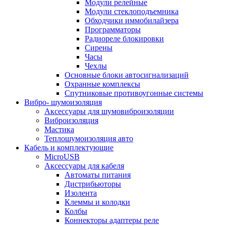
Модули релейные
Модули стеклоподъемника
Обходчики иммобилайзера
Программаторы
Радиореле блокировки
Сирены
Часы
Чехлы
Основные блоки автосигнализаций
Охранные комплексы
Спутниковые противоугонные системы
Вибро- шумоизоляция
Аксессуары для шумовиброизоляции
Виброизоляция
Мастика
Теплошумоизоляция авто
Кабель и комплектующие
MicroUSB
Аксессуары для кабеля
Автоматы питания
Дистрибьюторы
Изолента
Клеммы и колодки
Колбы
Коннекторы адаптеры реле