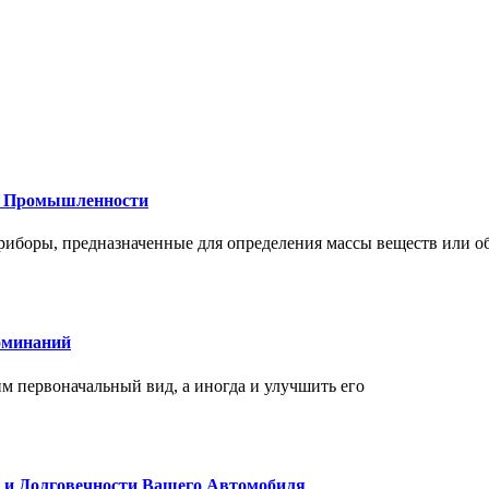
 и Промышленности
иборы, предназначенные для определения массы веществ или об
оминаний
 первоначальный вид, а иногда и улучшить его
и и Долговечности Вашего Автомобиля