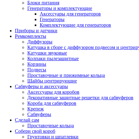
Блоки питания
Генераторы и комплектующие
Аксессуары для генераторов
Генераторы
Комплектующие для генераторов
Приборы и датчики
Ремкомплекты
Диффузоры
Катушка в сборе с диффузором подвесом и центр
Катушки звуковые
Колпаки пылезащитные
Корзины
Подвесы
Проставочные и прижимные кольца
Шайбы центрирующие
Сабвуферы и аксессуары
Аксессуары для коробов
Декоративные защитные решетки для сабвуферов
Короба для сабвуферов
Крепеж
Сабвуферы
Сделай сам
Проставочные кольца
Собери свой короб
Грунтовки и шпатлевки