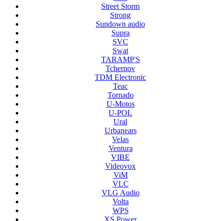
Street Storm
Strong
Sundown audio
Supra
SVC
Swat
TARAMP'S
Tchernov
TDM Electronic
Teac
Tornado
U-Motos
U-POL
Ural
Urbanears
Velas
Ventura
VIBE
Videovox
ViM
VLC
VLG Audio
Volta
WPS
XS Power