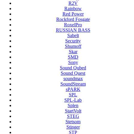
R2V
Rainbow
Red Power
Rockford Fosgate
RoxelPro
RUSSIAN BASS
Sabelt
Security
Shumoff
Skar
SMD
Sony
Sound Qubed
Sound Quest
soundmax
SoundStream
sPARK
SPL
SPL-Lab
Splen
StartVolt
STEG
Stetsom
Stinger
STP