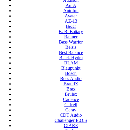
Audison
AurA
Autofun
Avatar
AZ-13
B&C
B. B. Battary
Banner
Bass Warrior
Belsis
Best Balance
Black Hydra
BLAM
Blaupunkt
Bosch
Boss Audio
BrandX
Brax
Brulex
Cadence
Calcell
Carav
CDT Audio
Challenger E.O.S
CIARE