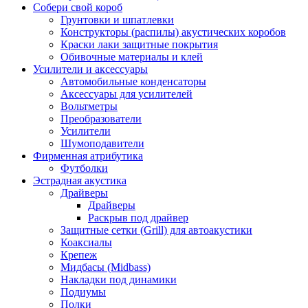
Собери свой короб
Грунтовки и шпатлевки
Конструкторы (распилы) акустических коробов
Краски лаки защитные покрытия
Обивочные материалы и клей
Усилители и аксессуары
Автомобильные конденсаторы
Аксессуары для усилителей
Вольтметры
Преобразователи
Усилители
Шумоподавители
Фирменная атрибутика
Футболки
Эстрадная акустика
Драйверы
Драйверы
Раскрыв под драйвер
Защитные сетки (Grill) для автоакустики
Коаксиалы
Крепеж
Мидбасы (Midbass)
Накладки под динамики
Подиумы
Полки