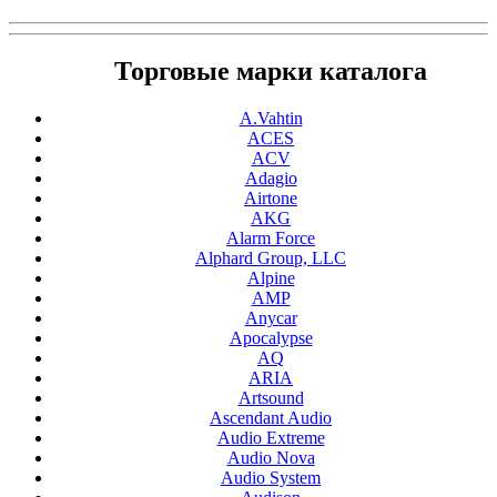
Торговые марки каталога
A.Vahtin
ACES
ACV
Adagio
Airtone
AKG
Alarm Force
Alphard Group, LLC
Alpine
AMP
Anycar
Apocalypse
AQ
ARIA
Artsound
Ascendant Audio
Audio Extreme
Audio Nova
Audio System