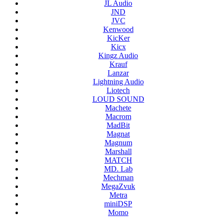
JL Audio
JND
JVC
Kenwood
KicKer
Kicx
Kingz Audio
Krauf
Lanzar
Lightning Audio
Liotech
LOUD SOUND
Machete
Macrom
MadBit
Magnat
Magnum
Marshall
MATCH
MD. Lab
Mechman
MegaZvuk
Metra
miniDSP
Momo