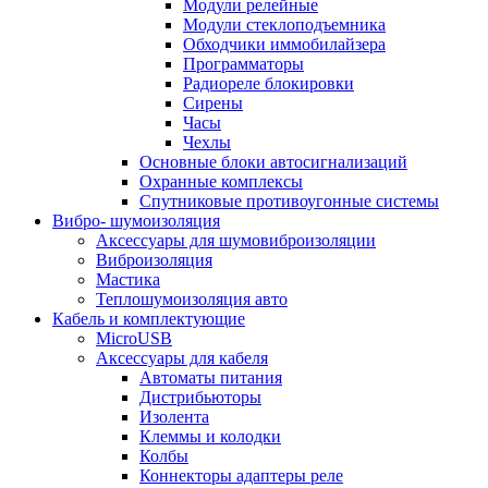
Модули релейные
Модули стеклоподъемника
Обходчики иммобилайзера
Программаторы
Радиореле блокировки
Сирены
Часы
Чехлы
Основные блоки автосигнализаций
Охранные комплексы
Спутниковые противоугонные системы
Вибро- шумоизоляция
Аксессуары для шумовиброизоляции
Виброизоляция
Мастика
Теплошумоизоляция авто
Кабель и комплектующие
MicroUSB
Аксессуары для кабеля
Автоматы питания
Дистрибьюторы
Изолента
Клеммы и колодки
Колбы
Коннекторы адаптеры реле