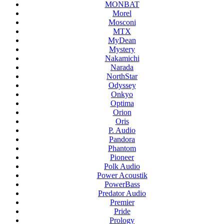
MONBAT
Morel
Mosconi
MTX
MyDean
Mystery
Nakamichi
Narada
NorthStar
Odyssey
Onkyo
Optima
Orion
Oris
P. Audio
Pandora
Phantom
Pioneer
Polk Audio
Power Acoustik
PowerBass
Predator Audio
Premier
Pride
Prology