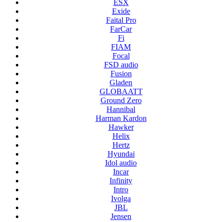
ESX
Exide
Faital Pro
FarCar
Fi
FIAM
Focal
FSD audio
Fusion
Gladen
GLOBAATT
Ground Zero
Hannibal
Harman Kardon
Hawker
Helix
Hertz
Hyundai
Idol audio
Incar
Infinity
Intro
Ivolga
JBL
Jensen