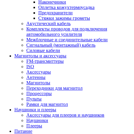
Наконечники
Оплетка кожухтермоусадка
Предохранители
Стяжки зажимы грометы
Акустический кабель
Комплекты проводов для подключения
автомобильного усилителя
Межблочные и соединительные кабели
Сигнальный (монтажный) кабель
Силовые кабели
Магнитолы и аксессуары
FM-трансмиттеры
ISO
Аксессуары
Антенны
Магнитолы
Переходники для магнитол
Процессоры
Пульты
Рамки для магнитол
Наушники и плееры
Аксессуары для плееров и наушников
Наушники
Плееры
Питание