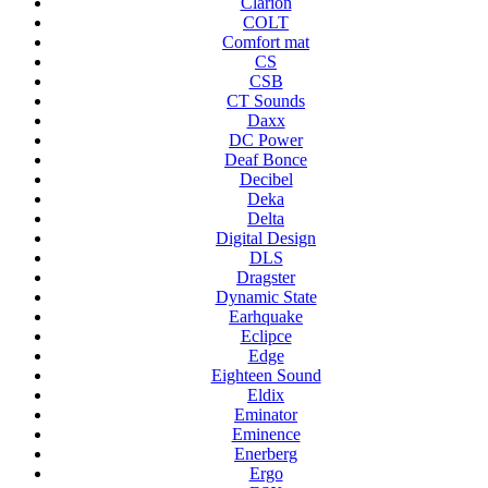
Clarion
COLT
Comfort mat
CS
CSB
CT Sounds
Daxx
DC Power
Deaf Bonce
Decibel
Deka
Delta
Digital Design
DLS
Dragster
Dynamic State
Earhquake
Eclipce
Edge
Eighteen Sound
Eldix
Eminator
Eminence
Enerberg
Ergo