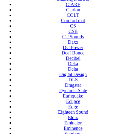
CIARE
Clarion
COLT
Comfort mat
CS
CSB
CT Sounds
Daxx
DC Power
Deaf Bonce
Decibel
Deka
Delta
Digital Design
DLS
Dragster
Dynamic State
Earhquake
Eclipce
Edge
Eighteen Sound
Eldix
Eminator
Eminence
Enerberg