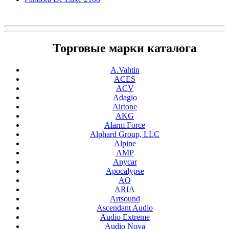
Торговые марки каталога
A.Vahtin
ACES
ACV
Adagio
Airtone
AKG
Alarm Force
Alphard Group, LLC
Alpine
AMP
Anycar
Apocalypse
AQ
ARIA
Artsound
Ascendant Audio
Audio Extreme
Audio Nova