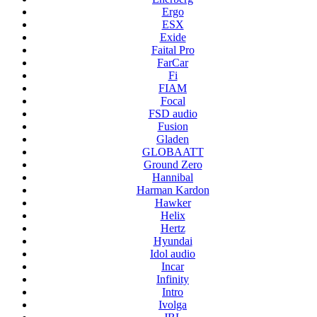
Ergo
ESX
Exide
Faital Pro
FarCar
Fi
FIAM
Focal
FSD audio
Fusion
Gladen
GLOBAATT
Ground Zero
Hannibal
Harman Kardon
Hawker
Helix
Hertz
Hyundai
Idol audio
Incar
Infinity
Intro
Ivolga