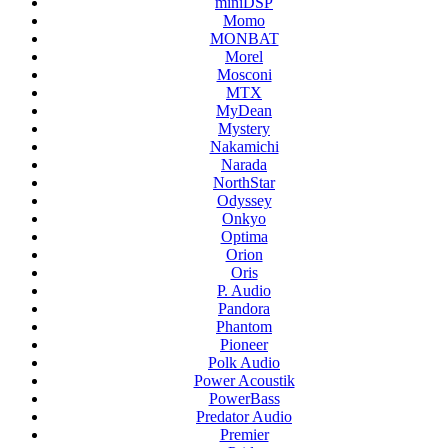
miniDSP
Momo
MONBAT
Morel
Mosconi
MTX
MyDean
Mystery
Nakamichi
Narada
NorthStar
Odyssey
Onkyo
Optima
Orion
Oris
P. Audio
Pandora
Phantom
Pioneer
Polk Audio
Power Acoustik
PowerBass
Predator Audio
Premier