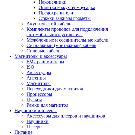
Наконечники
Оплетка кожухтермоусадка
Предохранители
Стяжки зажимы грометы
Акустический кабель
Комплекты проводов для подключения
автомобильного усилителя
Межблочные и соединительные кабели
Сигнальный (монтажный) кабель
Силовые кабели
Магнитолы и аксессуары
FM-трансмиттеры
ISO
Аксессуары
Антенны
Магнитолы
Переходники для магнитол
Процессоры
Пульты
Рамки для магнитол
Наушники и плееры
Аксессуары для плееров и наушников
Наушники
Плееры
Питание