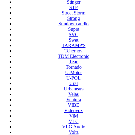
Stinger
STP
Street Storm
Strong
Sundown audio
Supra
SVC
Swat
TARAMP'S
Tchernov
TDM Electronic
Teac
Tornado
U-Motos
U-POL
Ural
Urbanears
Velas
Ventura
VIBE
Videovox
ViM
VLC
VLG Audio
Volta