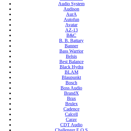
Audio System
Audison
AurA
Autofun
Avatar
AZ-13
B&C
B. B. Battary
Banner
Bass Warrior
Belsis
Best Balance
Black Hydra
BLAM
Blaupunkt
Bosch
Boss Audio
BrandX
Brax
Brulex
Cadence
Calcell
Carav
CDT Audio
Challenger E.O.S