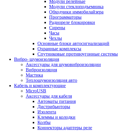
Модули релейные
Модули стеклоподъемника
Обходчики иммобилайзера
Программаторы
Радиореле блокировки
Сирены
Часы
Чехлы
Основные блоки автосигнализаций
Охранные комплексы
Спутниковые противоугонные системы
Вибро- шумоизоляция
Аксессуары для шумовиброизоляции
Виброизоляция
Мастика
Теплошумоизоляция авто
Кабель и комплектующие
MicroUSB
Аксессуары для кабеля
Автоматы питания
Дистрибьюторы
Изолента
Клеммы и колодки
Колбы
Коннекторы адаптеры реле