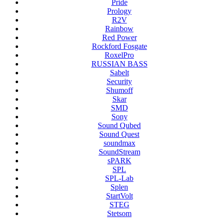
Pride
Prology
R2V
Rainbow
Red Power
Rockford Fosgate
RoxelPro
RUSSIAN BASS
Sabelt
Security
Shumoff
Skar
SMD
Sony
Sound Qubed
Sound Quest
soundmax
SoundStream
sPARK
SPL
SPL-Lab
Splen
StartVolt
STEG
Stetsom