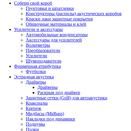
Собери свой короб
Грунтовки и шпатлевки
Конструкторы (распилы) акустических коробов
Краски лаки защитные покрытия
Обивочные материалы и клей
Усилители и аксессуары
Автомобильные конденсаторы
Аксессуары для усилителей
Вольтметры
Преобразователи
Усилители
Шумоподавители
Фирменная атрибутика
Футболки
Эстрадная акустика
Драйверы
Драйверы
Раскрыв под драйвер
Защитные сетки (Grill) для автоакустики
Коаксиалы
Крепеж
Мидбасы (Midbass)
Накладки под динамики
Подиумы
Полки