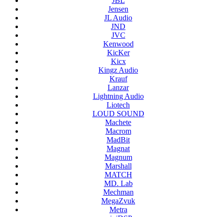
JBL
Jensen
JL Audio
JND
JVC
Kenwood
KicKer
Kicx
Kingz Audio
Krauf
Lanzar
Lightning Audio
Liotech
LOUD SOUND
Machete
Macrom
MadBit
Magnat
Magnum
Marshall
MATCH
MD. Lab
Mechman
MegaZvuk
Metra