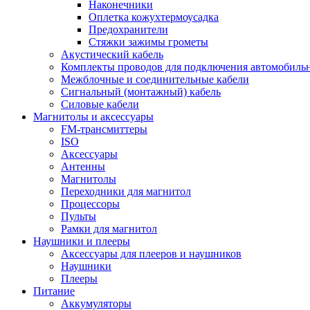
Наконечники
Оплетка кожухтермоусадка
Предохранители
Стяжки зажимы грометы
Акустический кабель
Комплекты проводов для подключения автомобильн
Межблочные и соединительные кабели
Сигнальный (монтажный) кабель
Силовые кабели
Магнитолы и аксессуары
FM-трансмиттеры
ISO
Аксессуары
Антенны
Магнитолы
Переходники для магнитол
Процессоры
Пульты
Рамки для магнитол
Наушники и плееры
Аксессуары для плееров и наушников
Наушники
Плееры
Питание
Аккумуляторы