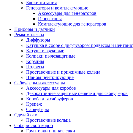
Блоки питания
Генераторы и комплектующие
Аксессуары для генераторов
Генераторы
Комплектующие для генераторов
Приборы и датчики
Ремкомплекты
Диффузоры
Катушка в сборе с диффузором подвесом и центр
Катушки звуковые
Колпаки пылезащитные
Корзины
Подвесы
Проставочные и прижимные кольца
Шайбы центрирующие
Сабвуферы и аксессуары
Аксессуары для коробов
Декоративные защитные решетки для сабвуферов
Короба для сабвуферов
Крепеж
Сабвуферы
Сделай сам
Проставочные кольца
Собери свой короб
Грунтовки и шпатлевки