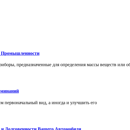
 и Промышленности
иборы, предназначенные для определения массы веществ или об
оминаний
 первоначальный вид, а иногда и улучшить его
и и Долговечности Вашего Автомобиля