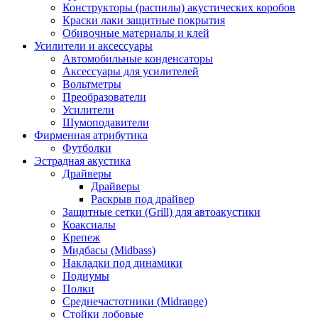
Конструкторы (распилы) акустических коробов
Краски лаки защитные покрытия
Обивочные материалы и клей
Усилители и аксессуары
Автомобильные конденсаторы
Аксессуары для усилителей
Вольтметры
Преобразователи
Усилители
Шумоподавители
Фирменная атрибутика
Футболки
Эстрадная акустика
Драйверы
Драйверы
Раскрыв под драйвер
Защитные сетки (Grill) для автоакустики
Коаксиалы
Крепеж
Мидбасы (Midbass)
Накладки под динамики
Подиумы
Полки
Среднечастотники (Midrange)
Стойки лобовые