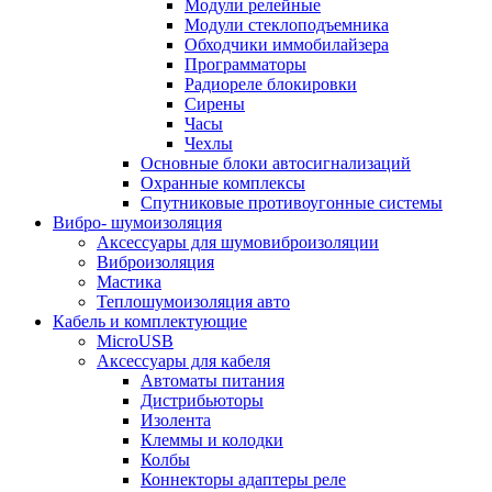
Модули релейные
Модули стеклоподъемника
Обходчики иммобилайзера
Программаторы
Радиореле блокировки
Сирены
Часы
Чехлы
Основные блоки автосигнализаций
Охранные комплексы
Спутниковые противоугонные системы
Вибро- шумоизоляция
Аксессуары для шумовиброизоляции
Виброизоляция
Мастика
Теплошумоизоляция авто
Кабель и комплектующие
MicroUSB
Аксессуары для кабеля
Автоматы питания
Дистрибьюторы
Изолента
Клеммы и колодки
Колбы
Коннекторы адаптеры реле