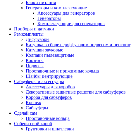
Блоки питания
Генераторы и комплектующие
Аксессуары для генераторов
Генераторы
Комплектующие для генераторов
Приборы и датчики
Ремкомплекты
Диффузоры
Катушка в сборе с диффузором подвесом и центр
Катушки звуковые
Колпаки пылезащитные
Корзины
Подвесы
Проставочные и прижимные кольца
Шайбы центрирующие
Сабвуферы и аксессуары
Аксессуары для коробов
Декоративные защитные решетки для сабвуферов
Короба для сабвуферов
Крепеж
Сабвуферы
Сделай сам
Проставочные кольца
Собери свой короб
Грунтовки и шпатлевки