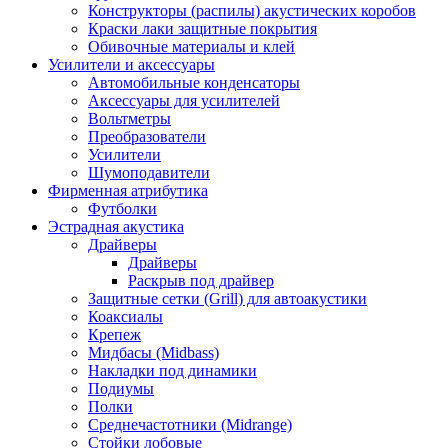
Конструкторы (распилы) акустических коробов
Краски лаки защитные покрытия
Обивочные материалы и клей
Усилители и аксессуары
Автомобильные конденсаторы
Аксессуары для усилителей
Вольтметры
Преобразователи
Усилители
Шумоподавители
Фирменная атрибутика
Футболки
Эстрадная акустика
Драйверы
Драйверы
Раскрыв под драйвер
Защитные сетки (Grill) для автоакустики
Коаксиалы
Крепеж
Мидбасы (Midbass)
Накладки под динамики
Подиумы
Полки
Среднечастотники (Midrange)
Стойки лобовые