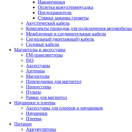
Наконечники
Оплетка кожухтермоусадка
Предохранители
Стяжки зажимы грометы
Акустический кабель
Комплекты проводов для подключения автомобильн
Межблочные и соединительные кабели
Сигнальный (монтажный) кабель
Силовые кабели
Магнитолы и аксессуары
FM-трансмиттеры
ISO
Аксессуары
Антенны
Магнитолы
Переходники для магнитол
Процессоры
Пульты
Рамки для магнитол
Наушники и плееры
Аксессуары для плееров и наушников
Наушники
Плееры
Питание
Аккумуляторы