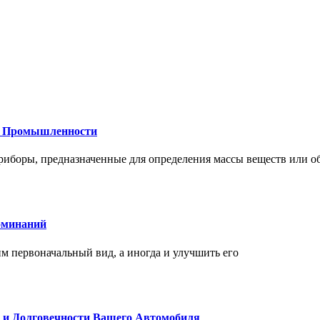
 и Промышленности
иборы, предназначенные для определения массы веществ или об
оминаний
 первоначальный вид, а иногда и улучшить его
и и Долговечности Вашего Автомобиля