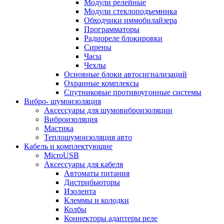
Модули релейные
Модули стеклоподъемника
Обходчики иммобилайзера
Программаторы
Радиореле блокировки
Сирены
Часы
Чехлы
Основные блоки автосигнализаций
Охранные комплексы
Спутниковые противоугонные системы
Вибро- шумоизоляция
Аксессуары для шумовиброизоляции
Виброизоляция
Мастика
Теплошумоизоляция авто
Кабель и комплектующие
MicroUSB
Аксессуары для кабеля
Автоматы питания
Дистрибьюторы
Изолента
Клеммы и колодки
Колбы
Коннекторы адаптеры реле