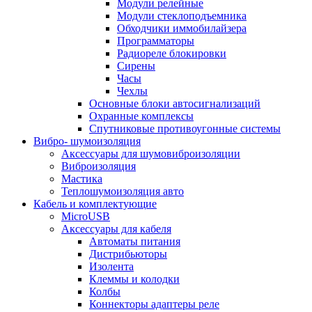
Модули релейные
Модули стеклоподъемника
Обходчики иммобилайзера
Программаторы
Радиореле блокировки
Сирены
Часы
Чехлы
Основные блоки автосигнализаций
Охранные комплексы
Спутниковые противоугонные системы
Вибро- шумоизоляция
Аксессуары для шумовиброизоляции
Виброизоляция
Мастика
Теплошумоизоляция авто
Кабель и комплектующие
MicroUSB
Аксессуары для кабеля
Автоматы питания
Дистрибьюторы
Изолента
Клеммы и колодки
Колбы
Коннекторы адаптеры реле