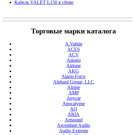
Кабель VALET L150 в сборе
Торговые марки каталога
A.Vahtin
ACES
ACV
Adagio
Airtone
AKG
Alarm Force
Alphard Group, LLC
Alpine
AMP
Anycar
Apocalypse
AQ
ARIA
Artsound
Ascendant Audio
Audio Extreme