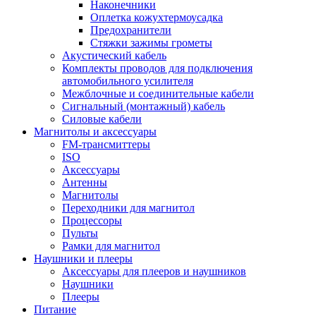
Наконечники
Оплетка кожухтермоусадка
Предохранители
Стяжки зажимы грометы
Акустический кабель
Комплекты проводов для подключения
автомобильного усилителя
Межблочные и соединительные кабели
Сигнальный (монтажный) кабель
Силовые кабели
Магнитолы и аксессуары
FM-трансмиттеры
ISO
Аксессуары
Антенны
Магнитолы
Переходники для магнитол
Процессоры
Пульты
Рамки для магнитол
Наушники и плееры
Аксессуары для плееров и наушников
Наушники
Плееры
Питание