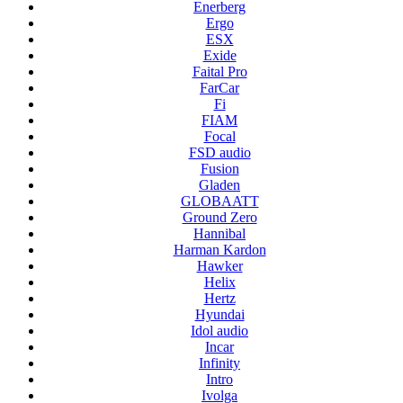
Enerberg
Ergo
ESX
Exide
Faital Pro
FarCar
Fi
FIAM
Focal
FSD audio
Fusion
Gladen
GLOBAATT
Ground Zero
Hannibal
Harman Kardon
Hawker
Helix
Hertz
Hyundai
Idol audio
Incar
Infinity
Intro
Ivolga