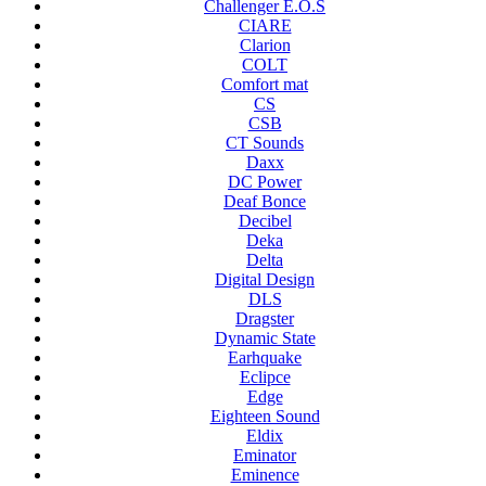
Challenger E.O.S
CIARE
Clarion
COLT
Comfort mat
CS
CSB
CT Sounds
Daxx
DC Power
Deaf Bonce
Decibel
Deka
Delta
Digital Design
DLS
Dragster
Dynamic State
Earhquake
Eclipce
Edge
Eighteen Sound
Eldix
Eminator
Eminence