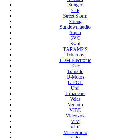
Stinger
STP
Street Storm
Strong
Sundown audio
Supra
SVC
Swat
TARAMP'S
Tchernov
TDM Electronic
Teac
Tornado
U-Motos
U-POL
Ural
Urbanears
Velas
Ventura
VIBE
Videovox
ViM
VLC
VLG Audio
Volta