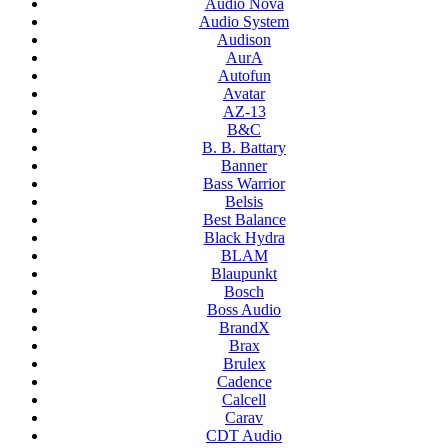
Audio Nova
Audio System
Audison
AurA
Autofun
Avatar
AZ-13
B&C
B. B. Battary
Banner
Bass Warrior
Belsis
Best Balance
Black Hydra
BLAM
Blaupunkt
Bosch
Boss Audio
BrandX
Brax
Brulex
Cadence
Calcell
Carav
CDT Audio