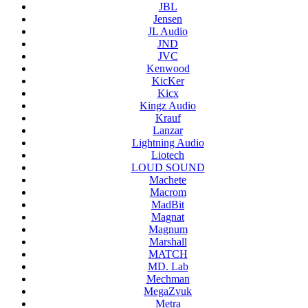
JBL
Jensen
JL Audio
JND
JVC
Kenwood
KicKer
Kicx
Kingz Audio
Krauf
Lanzar
Lightning Audio
Liotech
LOUD SOUND
Machete
Macrom
MadBit
Magnat
Magnum
Marshall
MATCH
MD. Lab
Mechman
MegaZvuk
Metra