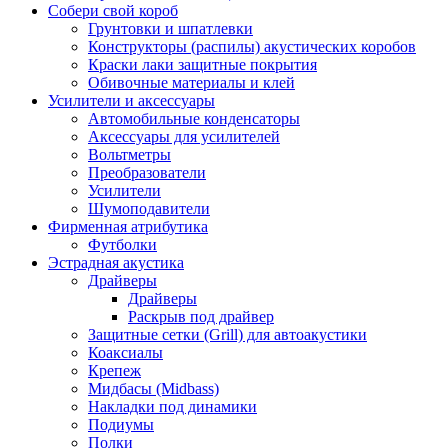
Собери свой короб
Грунтовки и шпатлевки
Конструкторы (распилы) акустических коробов
Краски лаки защитные покрытия
Обивочные материалы и клей
Усилители и аксессуары
Автомобильные конденсаторы
Аксессуары для усилителей
Вольтметры
Преобразователи
Усилители
Шумоподавители
Фирменная атрибутика
Футболки
Эстрадная акустика
Драйверы
Драйверы
Раскрыв под драйвер
Защитные сетки (Grill) для автоакустики
Коаксиалы
Крепеж
Мидбасы (Midbass)
Накладки под динамики
Подиумы
Полки