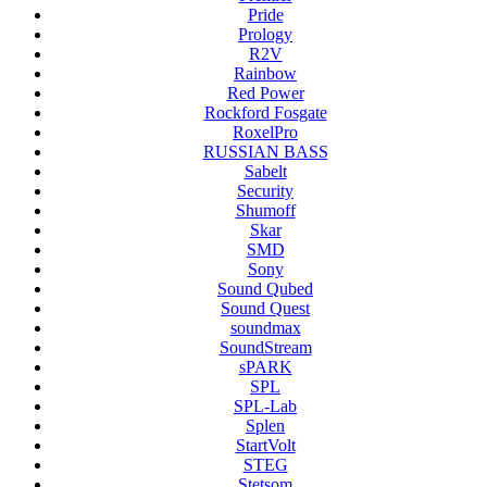
Pride
Prology
R2V
Rainbow
Red Power
Rockford Fosgate
RoxelPro
RUSSIAN BASS
Sabelt
Security
Shumoff
Skar
SMD
Sony
Sound Qubed
Sound Quest
soundmax
SoundStream
sPARK
SPL
SPL-Lab
Splen
StartVolt
STEG
Stetsom