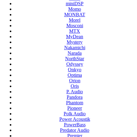
miniDSP
Momo
MONBAT
Morel
Mosconi
MTX
MyDean
Mystery
Nakamichi
Narada
NorthStar
Odyssey
Onkyo
Optima
Orion
Oris
P. Audio
Pandora
Phantom
Pioneer
Polk Audio
Power Acoustik
PowerBass
Predator Audio
Premier