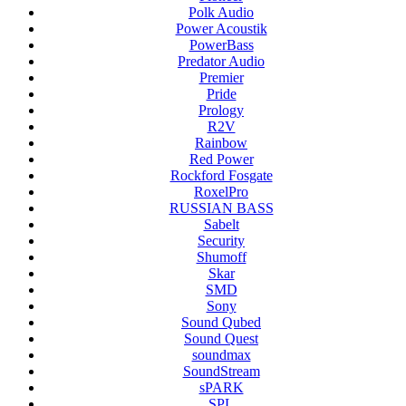
Polk Audio
Power Acoustik
PowerBass
Predator Audio
Premier
Pride
Prology
R2V
Rainbow
Red Power
Rockford Fosgate
RoxelPro
RUSSIAN BASS
Sabelt
Security
Shumoff
Skar
SMD
Sony
Sound Qubed
Sound Quest
soundmax
SoundStream
sPARK
SPL