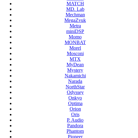
MATCH
MD. Lab
Mechman
MegaZvuk
Metra
miniDSP
Momo
MONBAT
Morel
Mosconi
MTX
MyDean
Mystery
Nakamichi
Narada
NorthStar
Odyssey
Onkyo
Optima
Orion
Oris
P. Audio
Pandora
Phantom
Pioneer