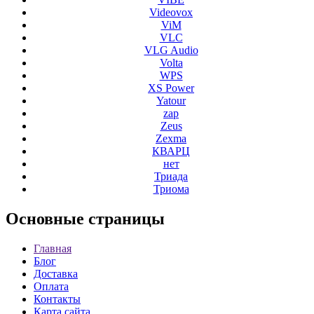
Videovox
ViM
VLC
VLG Audio
Volta
WPS
XS Power
Yatour
zap
Zeus
Zexma
КВАРЦ
нет
Триада
Триома
Основные
страницы
Главная
Блог
Доставка
Оплата
Контакты
Карта сайта