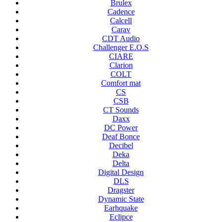
Brulex
Cadence
Calcell
Carav
CDT Audio
Challenger E.O.S
CIARE
Clarion
COLT
Comfort mat
CS
CSB
CT Sounds
Daxx
DC Power
Deaf Bonce
Decibel
Deka
Delta
Digital Design
DLS
Dragster
Dynamic State
Earhquake
Eclipce