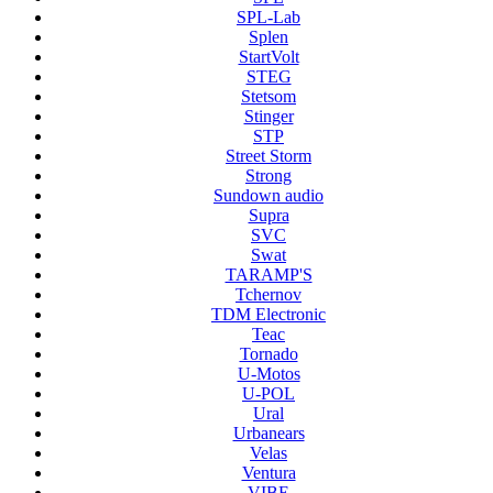
SPL-Lab
Splen
StartVolt
STEG
Stetsom
Stinger
STP
Street Storm
Strong
Sundown audio
Supra
SVC
Swat
TARAMP'S
Tchernov
TDM Electronic
Teac
Tornado
U-Motos
U-POL
Ural
Urbanears
Velas
Ventura
VIBE