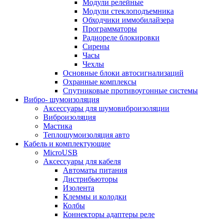
Модули релейные
Модули стеклоподъемника
Обходчики иммобилайзера
Программаторы
Радиореле блокировки
Сирены
Часы
Чехлы
Основные блоки автосигнализаций
Охранные комплексы
Спутниковые противоугонные системы
Вибро- шумоизоляция
Аксессуары для шумовиброизоляции
Виброизоляция
Мастика
Теплошумоизоляция авто
Кабель и комплектующие
MicroUSB
Аксессуары для кабеля
Автоматы питания
Дистрибьюторы
Изолента
Клеммы и колодки
Колбы
Коннекторы адаптеры реле