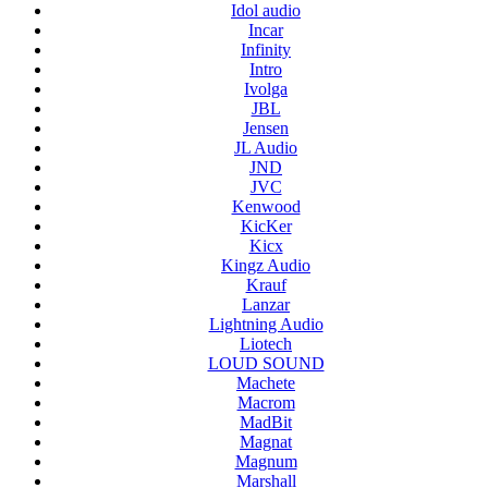
Idol audio
Incar
Infinity
Intro
Ivolga
JBL
Jensen
JL Audio
JND
JVC
Kenwood
KicKer
Kicx
Kingz Audio
Krauf
Lanzar
Lightning Audio
Liotech
LOUD SOUND
Machete
Macrom
MadBit
Magnat
Magnum
Marshall