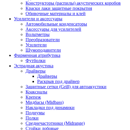
Конструкторы (распилы) акустических коробов
Краски лаки защитные покрытия
Обивочные материалы и клей
Усилители и аксессуары
Автомобильные конденсаторы
Аксессуары для усилителей
Вольтметры
Преобразователи
Усилители
Шумоподавители
Фирменная атрибутика
Футболки
Эстрадная акустика
Драйверы
Драйверы
Раскрыв под драйвер
Защитные сетки (Grill) для автоакустики
Коаксиалы
Крепеж
Мидбасы (Midbass)
Накладки под динамики
Подиумы
Полки
Среднечастотники (Midrange)
Стойки лобовые