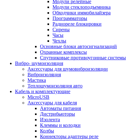
Модули релейные
Модули стеклоподъемника
Обходчики иммобилайзера
Программаторы
Радиореле блокировки
Сирены
Часы
Чехлы
Основные блоки автосигнализаций
Охранные комплексы
Спутниковые противоугонные системы
Вибро- шумоизоляция
Аксессуары для шумовиброизоляции
Виброизоляция
Мастика
Теплошумоизоляция авто
Кабель и комплектующие
MicroUSB
Аксессуары для кабеля
Автоматы питания
Дистрибьюторы
Изолента
Клеммы и колодки
Колбы
Коннекторы адаптеры реле