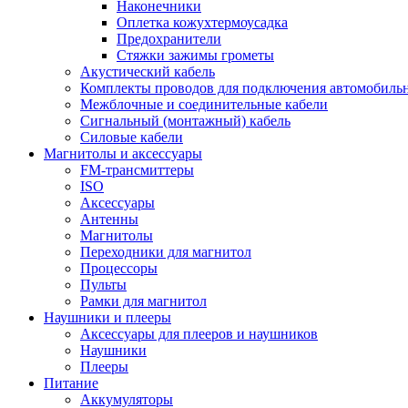
Наконечники
Оплетка кожухтермоусадка
Предохранители
Стяжки зажимы грометы
Акустический кабель
Комплекты проводов для подключения автомобильн
Межблочные и соединительные кабели
Сигнальный (монтажный) кабель
Силовые кабели
Магнитолы и аксессуары
FM-трансмиттеры
ISO
Аксессуары
Антенны
Магнитолы
Переходники для магнитол
Процессоры
Пульты
Рамки для магнитол
Наушники и плееры
Аксессуары для плееров и наушников
Наушники
Плееры
Питание
Аккумуляторы