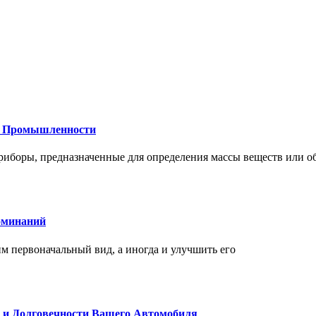
 и Промышленности
иборы, предназначенные для определения массы веществ или об
оминаний
 первоначальный вид, а иногда и улучшить его
и и Долговечности Вашего Автомобиля