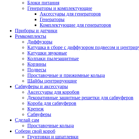
Блоки питания
Генераторы и комплектующие
Аксессуары для генераторов
Генераторы
Комплектующие для генераторов
Приборы и датчики
Ремкомплекты
Диффузоры
Катушка в сборе с диффузором подвесом и центр
Катушки звуковые
Колпаки пылезащитные
Корзины
Подвесы
Проставочные и прижимные кольца
Шайбы центрирующие
Сабвуферы и аксессуары
Аксессуары для коробов
Декоративные защитные решетки для сабвуферов
Короба для сабвуферов
Крепеж
Сабвуферы
Сделай сам
Проставочные кольца
Собери свой короб
Грунтовки и шпатлевки