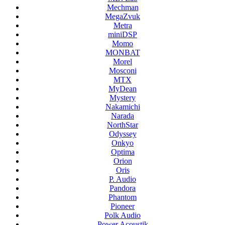
Mechman
MegaZvuk
Metra
miniDSP
Momo
MONBAT
Morel
Mosconi
MTX
MyDean
Mystery
Nakamichi
Narada
NorthStar
Odyssey
Onkyo
Optima
Orion
Oris
P. Audio
Pandora
Phantom
Pioneer
Polk Audio
Power Acoustik