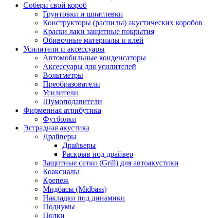
Собери свой короб
Грунтовки и шпатлевки
Конструкторы (распилы) акустических коробов
Краски лаки защитные покрытия
Обивочные материалы и клей
Усилители и аксессуары
Автомобильные конденсаторы
Аксессуары для усилителей
Вольтметры
Преобразователи
Усилители
Шумоподавители
Фирменная атрибутика
Футболки
Эстрадная акустика
Драйверы
Драйверы
Раскрыв под драйвер
Защитные сетки (Grill) для автоакустики
Коаксиалы
Крепеж
Мидбасы (Midbass)
Накладки под динамики
Подиумы
Полки