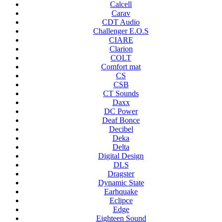
Calcell
Carav
CDT Audio
Challenger E.O.S
CIARE
Clarion
COLT
Comfort mat
CS
CSB
CT Sounds
Daxx
DC Power
Deaf Bonce
Decibel
Deka
Delta
Digital Design
DLS
Dragster
Dynamic State
Earhquake
Eclipce
Edge
Eighteen Sound