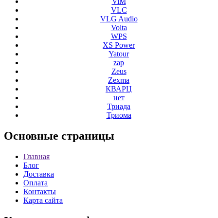
ViM
VLC
VLG Audio
Volta
WPS
XS Power
Yatour
zap
Zeus
Zexma
КВАРЦ
нет
Триада
Триома
Основные
страницы
Главная
Блог
Доставка
Оплата
Контакты
Карта сайта