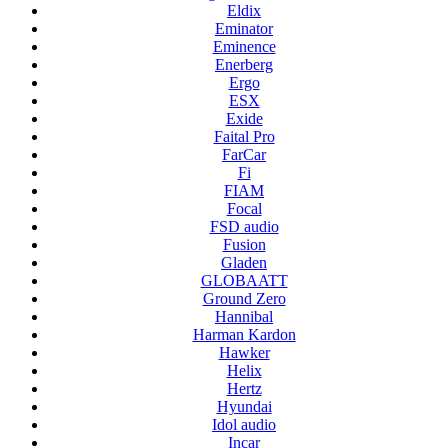
Eldix
Eminator
Eminence
Enerberg
Ergo
ESX
Exide
Faital Pro
FarCar
Fi
FIAM
Focal
FSD audio
Fusion
Gladen
GLOBAATT
Ground Zero
Hannibal
Harman Kardon
Hawker
Helix
Hertz
Hyundai
Idol audio
Incar