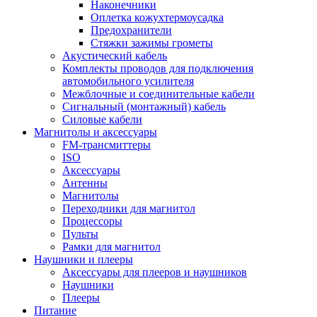
Наконечники
Оплетка кожухтермоусадка
Предохранители
Стяжки зажимы грометы
Акустический кабель
Комплекты проводов для подключения
автомобильного усилителя
Межблочные и соединительные кабели
Сигнальный (монтажный) кабель
Силовые кабели
Магнитолы и аксессуары
FM-трансмиттеры
ISO
Аксессуары
Антенны
Магнитолы
Переходники для магнитол
Процессоры
Пульты
Рамки для магнитол
Наушники и плееры
Аксессуары для плееров и наушников
Наушники
Плееры
Питание