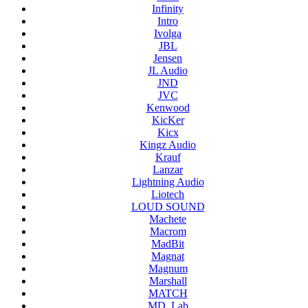
Infinity
Intro
Ivolga
JBL
Jensen
JL Audio
JND
JVC
Kenwood
KicKer
Kicx
Kingz Audio
Krauf
Lanzar
Lightning Audio
Liotech
LOUD SOUND
Machete
Macrom
MadBit
Magnat
Magnum
Marshall
MATCH
MD. Lab