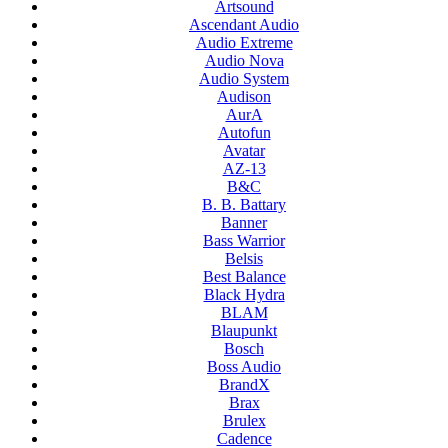
Artsound
Ascendant Audio
Audio Extreme
Audio Nova
Audio System
Audison
AurA
Autofun
Avatar
AZ-13
B&C
B. B. Battary
Banner
Bass Warrior
Belsis
Best Balance
Black Hydra
BLAM
Blaupunkt
Bosch
Boss Audio
BrandX
Brax
Brulex
Cadence