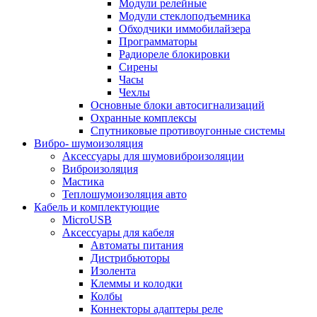
Модули релейные
Модули стеклоподъемника
Обходчики иммобилайзера
Программаторы
Радиореле блокировки
Сирены
Часы
Чехлы
Основные блоки автосигнализаций
Охранные комплексы
Спутниковые противоугонные системы
Вибро- шумоизоляция
Аксессуары для шумовиброизоляции
Виброизоляция
Мастика
Теплошумоизоляция авто
Кабель и комплектующие
MicroUSB
Аксессуары для кабеля
Автоматы питания
Дистрибьюторы
Изолента
Клеммы и колодки
Колбы
Коннекторы адаптеры реле