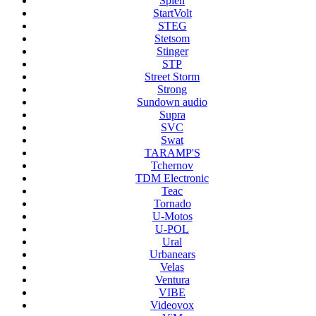
Splen
StartVolt
STEG
Stetsom
Stinger
STP
Street Storm
Strong
Sundown audio
Supra
SVC
Swat
TARAMP'S
Tchernov
TDM Electronic
Teac
Tornado
U-Motos
U-POL
Ural
Urbanears
Velas
Ventura
VIBE
Videovox