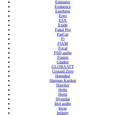
Eminator
Eminence
Enerberg
Ergo
ESX
Exide
Faital Pro
FarCar
Fi
FIAM
Focal
FSD audio
Fusion
Gladen
GLOBAATT
Ground Zero
Hannibal
Harman Kardon
Hawker
Helix
Hertz
Hyundai
Idol audio
Incar
Infinity