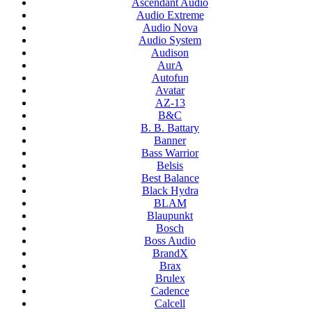
Ascendant Audio
Audio Extreme
Audio Nova
Audio System
Audison
AurA
Autofun
Avatar
AZ-13
B&C
B. B. Battary
Banner
Bass Warrior
Belsis
Best Balance
Black Hydra
BLAM
Blaupunkt
Bosch
Boss Audio
BrandX
Brax
Brulex
Cadence
Calcell