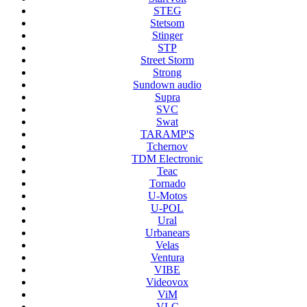
STEG
Stetsom
Stinger
STP
Street Storm
Strong
Sundown audio
Supra
SVC
Swat
TARAMP'S
Tchernov
TDM Electronic
Teac
Tornado
U-Motos
U-POL
Ural
Urbanears
Velas
Ventura
VIBE
Videovox
ViM
VLC