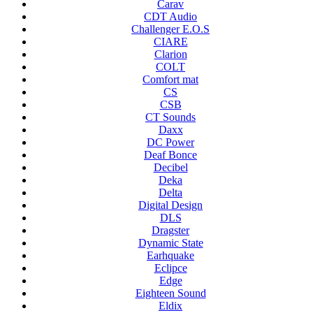
Carav
CDT Audio
Challenger E.O.S
CIARE
Clarion
COLT
Comfort mat
CS
CSB
CT Sounds
Daxx
DC Power
Deaf Bonce
Decibel
Deka
Delta
Digital Design
DLS
Dragster
Dynamic State
Earhquake
Eclipce
Edge
Eighteen Sound
Eldix