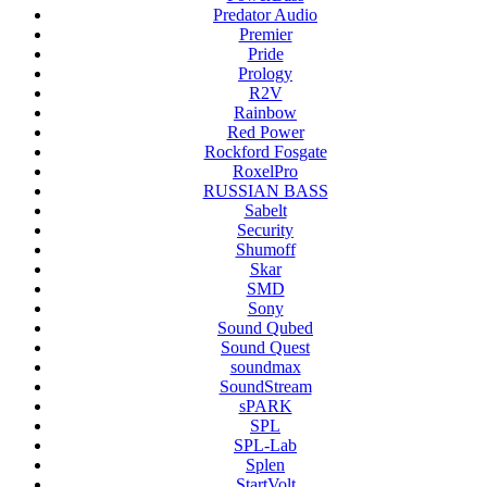
Predator Audio
Premier
Pride
Prology
R2V
Rainbow
Red Power
Rockford Fosgate
RoxelPro
RUSSIAN BASS
Sabelt
Security
Shumoff
Skar
SMD
Sony
Sound Qubed
Sound Quest
soundmax
SoundStream
sPARK
SPL
SPL-Lab
Splen
StartVolt