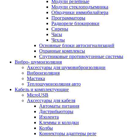
Модули релейные
Модули стеклоподъемника
Обходчики иммобилайзера
Программаторы
Радиореле блокировки
Сирены
Часы
Чехлы
Основные блоки автосигнализаций
Охранные комплексы
Спутниковые противоугонные системы
Вибро- шумоизоляция
Аксессуары для шумовиброизоляции
Виброизоляция
Мастика
Теплошумоизоляция авто
Кабель и комплектующие
MicroUSB
Аксессуары для кабеля
Автоматы питания
Дистрибьюторы
Изолента
Клеммы и колодки
Колбы
Коннекторы адаптеры реле