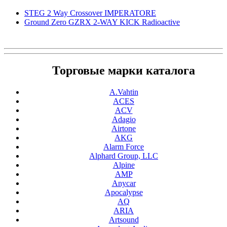
STEG 2 Way Crossover IMPERATORE
Ground Zero GZRX 2-WAY KICK Radioactive
Торговые марки каталога
A.Vahtin
ACES
ACV
Adagio
Airtone
AKG
Alarm Force
Alphard Group, LLC
Alpine
AMP
Anycar
Apocalypse
AQ
ARIA
Artsound