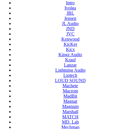
Intro
Ivolga
JBL
Jensen
JL Audio
JND
JVC
Kenwood
KicKer
Kicx
Kingz Audio
Krauf
Lanzar
Lightning Audio
Liotech
LOUD SOUND
Machete
Macrom
MadBit
Magnat
Magnum
Marshall
MATCH
MD. Lab
Mechman