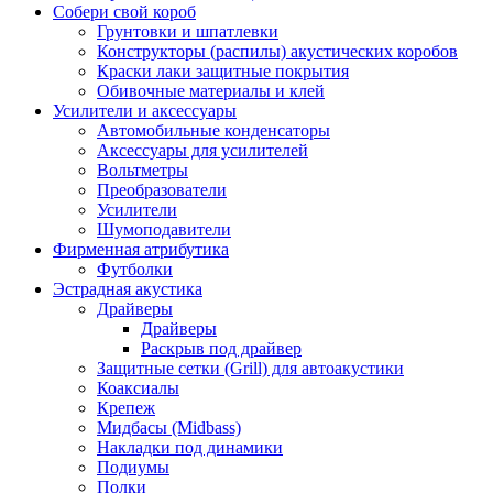
Собери свой короб
Грунтовки и шпатлевки
Конструкторы (распилы) акустических коробов
Краски лаки защитные покрытия
Обивочные материалы и клей
Усилители и аксессуары
Автомобильные конденсаторы
Аксессуары для усилителей
Вольтметры
Преобразователи
Усилители
Шумоподавители
Фирменная атрибутика
Футболки
Эстрадная акустика
Драйверы
Драйверы
Раскрыв под драйвер
Защитные сетки (Grill) для автоакустики
Коаксиалы
Крепеж
Мидбасы (Midbass)
Накладки под динамики
Подиумы
Полки