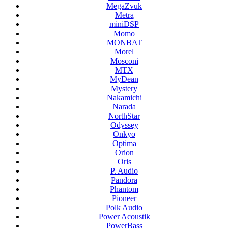
MegaZvuk
Metra
miniDSP
Momo
MONBAT
Morel
Mosconi
MTX
MyDean
Mystery
Nakamichi
Narada
NorthStar
Odyssey
Onkyo
Optima
Orion
Oris
P. Audio
Pandora
Phantom
Pioneer
Polk Audio
Power Acoustik
PowerBass