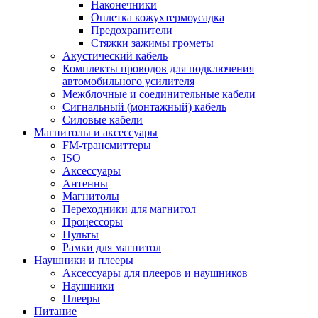
Наконечники
Оплетка кожухтермоусадка
Предохранители
Стяжки зажимы грометы
Акустический кабель
Комплекты проводов для подключения
автомобильного усилителя
Межблочные и соединительные кабели
Сигнальный (монтажный) кабель
Силовые кабели
Магнитолы и аксессуары
FM-трансмиттеры
ISO
Аксессуары
Антенны
Магнитолы
Переходники для магнитол
Процессоры
Пульты
Рамки для магнитол
Наушники и плееры
Аксессуары для плееров и наушников
Наушники
Плееры
Питание