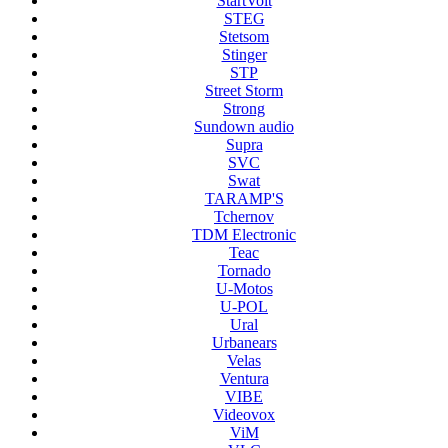
StartVolt
STEG
Stetsom
Stinger
STP
Street Storm
Strong
Sundown audio
Supra
SVC
Swat
TARAMP'S
Tchernov
TDM Electronic
Teac
Tornado
U-Motos
U-POL
Ural
Urbanears
Velas
Ventura
VIBE
Videovox
ViM