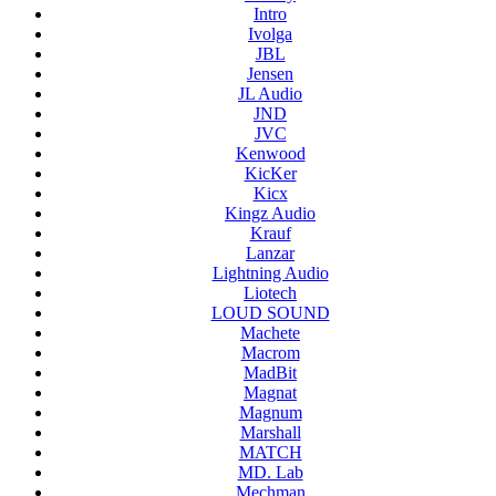
Intro
Ivolga
JBL
Jensen
JL Audio
JND
JVC
Kenwood
KicKer
Kicx
Kingz Audio
Krauf
Lanzar
Lightning Audio
Liotech
LOUD SOUND
Machete
Macrom
MadBit
Magnat
Magnum
Marshall
MATCH
MD. Lab
Mechman