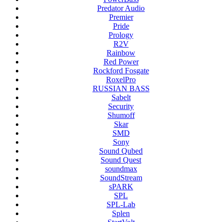
Predator Audio
Premier
Pride
Prology
R2V
Rainbow
Red Power
Rockford Fosgate
RoxelPro
RUSSIAN BASS
Sabelt
Security
Shumoff
Skar
SMD
Sony
Sound Qubed
Sound Quest
soundmax
SoundStream
sPARK
SPL
SPL-Lab
Splen