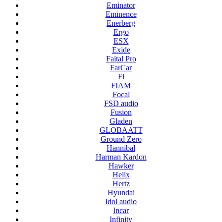
Eminator
Eminence
Enerberg
Ergo
ESX
Exide
Faital Pro
FarCar
Fi
FIAM
Focal
FSD audio
Fusion
Gladen
GLOBAATT
Ground Zero
Hannibal
Harman Kardon
Hawker
Helix
Hertz
Hyundai
Idol audio
Incar
Infinity