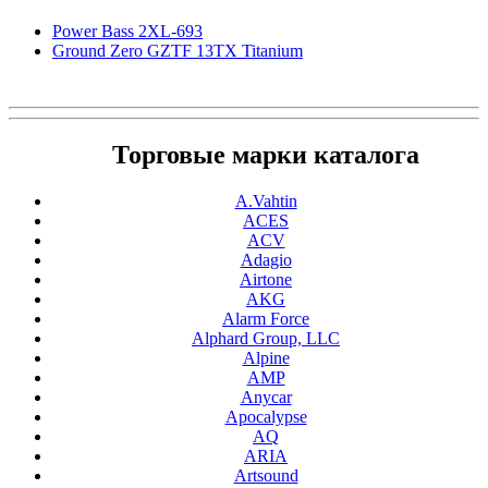
Power Bass 2XL-693
Ground Zero GZTF 13TX Titanium
Торговые марки каталога
A.Vahtin
ACES
ACV
Adagio
Airtone
AKG
Alarm Force
Alphard Group, LLC
Alpine
AMP
Anycar
Apocalypse
AQ
ARIA
Artsound