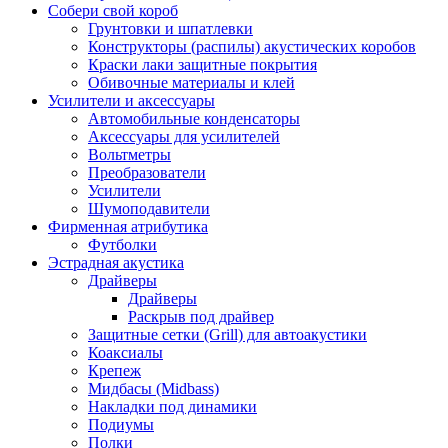
Собери свой короб
Грунтовки и шпатлевки
Конструкторы (распилы) акустических коробов
Краски лаки защитные покрытия
Обивочные материалы и клей
Усилители и аксессуары
Автомобильные конденсаторы
Аксессуары для усилителей
Вольтметры
Преобразователи
Усилители
Шумоподавители
Фирменная атрибутика
Футболки
Эстрадная акустика
Драйверы
Драйверы
Раскрыв под драйвер
Защитные сетки (Grill) для автоакустики
Коаксиалы
Крепеж
Мидбасы (Midbass)
Накладки под динамики
Подиумы
Полки