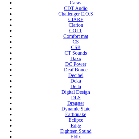
Carav
CDT Audio
Challenger E.O.S
CIARE
Clarion
COLT
Comfort mat
CS
CSB
CT Sounds
Daxx
DC Power
Deaf Bonce
Decibel
Deka
Delta
Digital Design
DLS
Dragster
Dynamic State
Earhquake
Eclipce
Edge
Eighteen Sound
Eldix