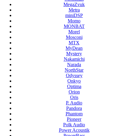
MegaZvuk
Metra
miniDSP
Momo
MONBAT
Morel
Mosconi
MTX
MyDean
Mystery
Nakamichi
Narada
NorthStar
Odyssey
Onkyo
Optima
Orion
Oris
P. Audio
Pandora
Phantom
Pioneer
Polk Audio
Power Acoustik
PowerBass