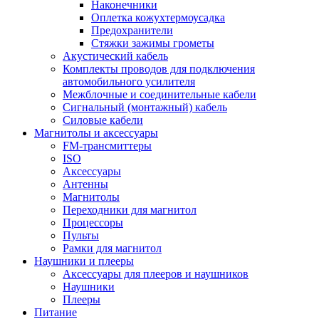
Наконечники
Оплетка кожухтермоусадка
Предохранители
Стяжки зажимы грометы
Акустический кабель
Комплекты проводов для подключения
автомобильного усилителя
Межблочные и соединительные кабели
Сигнальный (монтажный) кабель
Силовые кабели
Магнитолы и аксессуары
FM-трансмиттеры
ISO
Аксессуары
Антенны
Магнитолы
Переходники для магнитол
Процессоры
Пульты
Рамки для магнитол
Наушники и плееры
Аксессуары для плееров и наушников
Наушники
Плееры
Питание