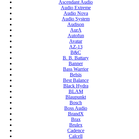
Ascendant Audio
Audio Extreme
Audio Nova
Audio System
Audison
AurA
Autofun
Avatar
AZ-13
B&C
B. B. Battary
Banner
Bass Warrior
Belsis
Best Balance
Black Hydra
BLAM
Blaupunkt
Bosch
Boss Audio
BrandX
Brax
Brulex
Cadence
Calcell