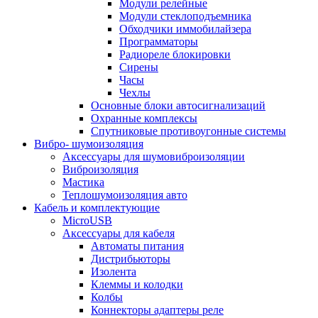
Модули релейные
Модули стеклоподъемника
Обходчики иммобилайзера
Программаторы
Радиореле блокировки
Сирены
Часы
Чехлы
Основные блоки автосигнализаций
Охранные комплексы
Спутниковые противоугонные системы
Вибро- шумоизоляция
Аксессуары для шумовиброизоляции
Виброизоляция
Мастика
Теплошумоизоляция авто
Кабель и комплектующие
MicroUSB
Аксессуары для кабеля
Автоматы питания
Дистрибьюторы
Изолента
Клеммы и колодки
Колбы
Коннекторы адаптеры реле