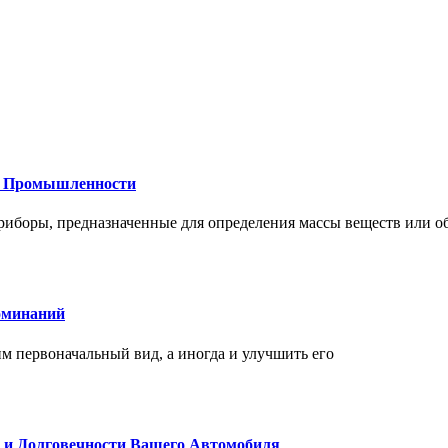
 и Промышленности
иборы, предназначенные для определения массы веществ или об
оминаний
 первоначальный вид, а иногда и улучшить его
и и Долговечности Вашего Автомобиля