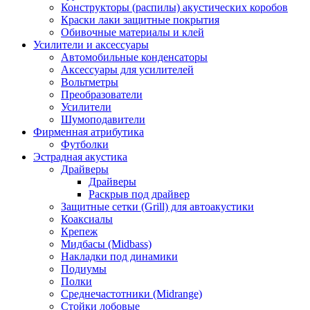
Конструкторы (распилы) акустических коробов
Краски лаки защитные покрытия
Обивочные материалы и клей
Усилители и аксессуары
Автомобильные конденсаторы
Аксессуары для усилителей
Вольтметры
Преобразователи
Усилители
Шумоподавители
Фирменная атрибутика
Футболки
Эстрадная акустика
Драйверы
Драйверы
Раскрыв под драйвер
Защитные сетки (Grill) для автоакустики
Коаксиалы
Крепеж
Мидбасы (Midbass)
Накладки под динамики
Подиумы
Полки
Среднечастотники (Midrange)
Стойки лобовые