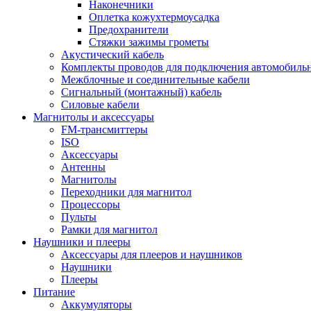
Наконечники
Оплетка кожухтермоусадка
Предохранители
Стяжки зажимы грометы
Акустический кабель
Комплекты проводов для подключения автомобильн
Межблочные и соединительные кабели
Сигнальный (монтажный) кабель
Силовые кабели
Магнитолы и аксессуары
FM-трансмиттеры
ISO
Аксессуары
Антенны
Магнитолы
Переходники для магнитол
Процессоры
Пульты
Рамки для магнитол
Наушники и плееры
Аксессуары для плееров и наушников
Наушники
Плееры
Питание
Аккумуляторы