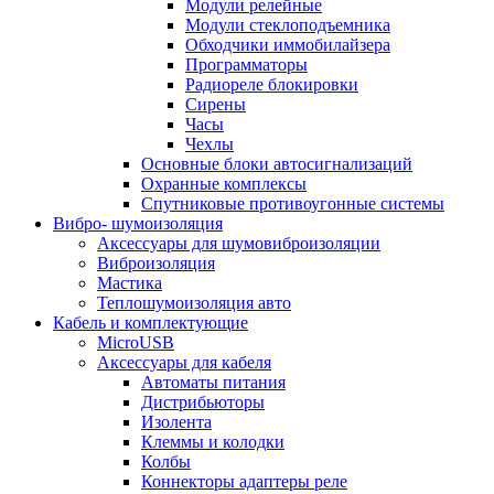
Модули релейные
Модули стеклоподъемника
Обходчики иммобилайзера
Программаторы
Радиореле блокировки
Сирены
Часы
Чехлы
Основные блоки автосигнализаций
Охранные комплексы
Спутниковые противоугонные системы
Вибро- шумоизоляция
Аксессуары для шумовиброизоляции
Виброизоляция
Мастика
Теплошумоизоляция авто
Кабель и комплектующие
MicroUSB
Аксессуары для кабеля
Автоматы питания
Дистрибьюторы
Изолента
Клеммы и колодки
Колбы
Коннекторы адаптеры реле