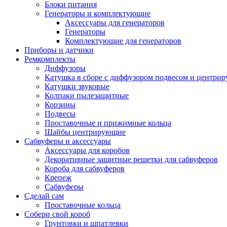
Блоки питания
Генераторы и комплектующие
Аксессуары для генераторов
Генераторы
Комплектующие для генераторов
Приборы и датчики
Ремкомплекты
Диффузоры
Катушка в сборе с диффузором подвесом и центр
Катушки звуковые
Колпаки пылезащитные
Корзины
Подвесы
Проставочные и прижимные кольца
Шайбы центрирующие
Сабвуферы и аксессуары
Аксессуары для коробов
Декоративные защитные решетки для сабвуферов
Короба для сабвуферов
Крепеж
Сабвуферы
Сделай сам
Проставочные кольца
Собери свой короб
Грунтовки и шпатлевки