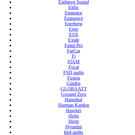
Eighteen Sound
Eldix
Eminator
Eminence
Enerberg
Ergo
ESX
Exide
Faital Pro
FarCar
Fi
FIAM
Focal
FSD audio
Fusion
Gladen
GLOBAATT
Ground Zero
Hannibal
Harman Kardon
Hawker
Helix
Hertz
Hyundai
Idol audio