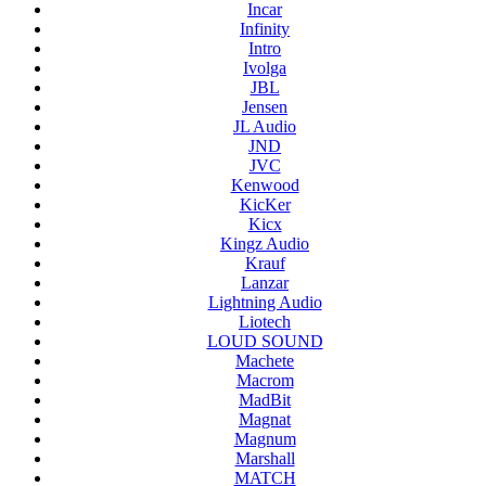
Incar
Infinity
Intro
Ivolga
JBL
Jensen
JL Audio
JND
JVC
Kenwood
KicKer
Kicx
Kingz Audio
Krauf
Lanzar
Lightning Audio
Liotech
LOUD SOUND
Machete
Macrom
MadBit
Magnat
Magnum
Marshall
MATCH