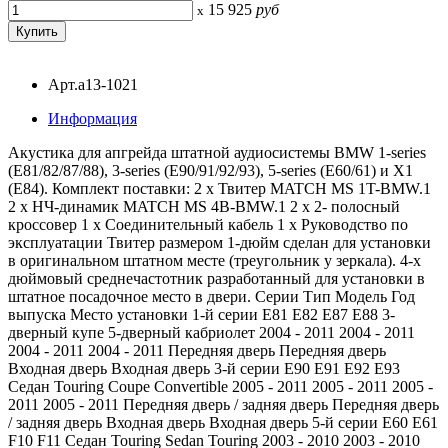
15 925
руб
x
Арт.a13-1021
Информация
Акустика для апгрейда штатной аудиосистемы BMW 1-series
(E81/82/87/88), 3-series (E90/91/92/93), 5-series (E60/61) и X1
(E84). Комплект поставки: 2 x Твитер MATCH MS 1T-BMW.1
2 x НЧ-динамик MATCH MS 4B-BMW.1 2 x 2- полосный
кроссовер 1 x Соединительный кабель 1 x Руководство по
эксплуатации Твитер размером 1-дюйм сделан для установки
в оригинальном штатном месте (треугольник у зеркала). 4-х
дюймовый среднечастотник разработанный для установки в
штатное посадочное место в двери. Серии Тип Модель Год
выпуска Место установки 1-й серии E81 E82 E87 E88 3-
дверный купе 5-дверный кабриолет 2004 - 2011 2004 - 2011
2004 - 2011 2004 - 2011 Передняя дверь Передняя дверь
Входная дверь Входная дверь 3-й серии E90 E91 E92 E93
Седан Touring Coupe Convertible 2005 - 2011 2005 - 2011 2005 -
2011 2005 - 2011 Передняя дверь / задняя дверь Передняя дверь
/ задняя дверь Входная дверь Входная дверь 5-й серии E60 E61
F10 F11 Седан Touring Sedan Touring 2003 - 2010 2003 - 2010