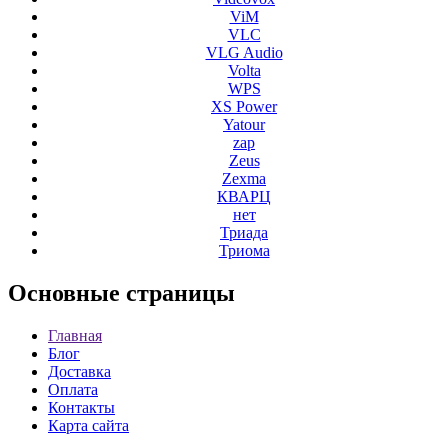
ViM
VLC
VLG Audio
Volta
WPS
XS Power
Yatour
zap
Zeus
Zexma
КВАРЦ
нет
Триада
Триома
Основные
страницы
Главная
Блог
Доставка
Оплата
Контакты
Карта сайта