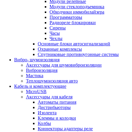
Модули релейные
Модули стеклоподъемника
Обходчики иммобилайзера
Программаторы
Радиореле блокировки
Сирены
Часы
Чехлы
Основные блоки автосигнализаций
Охранные комплексы
Спутниковые противоугонные системы
Вибро- шумоизоляция
Аксессуары для шумовиброизоляции
Виброизоляция
Мастика
Теплошумоизоляция авто
Кабель и комплектующие
MicroUSB
Аксессуары для кабеля
Автоматы питания
Дистрибьюторы
Изолента
Клеммы и колодки
Колбы
Коннекторы адаптеры реле