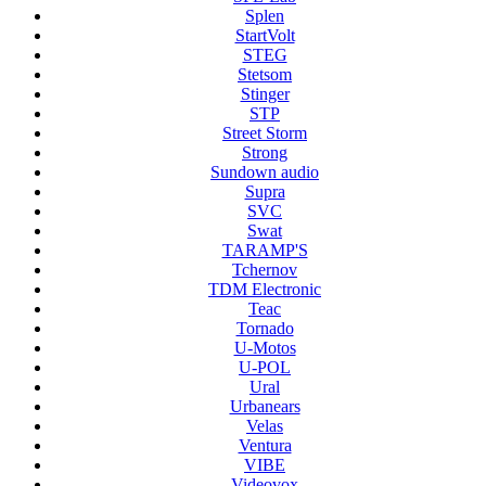
Splen
StartVolt
STEG
Stetsom
Stinger
STP
Street Storm
Strong
Sundown audio
Supra
SVC
Swat
TARAMP'S
Tchernov
TDM Electronic
Teac
Tornado
U-Motos
U-POL
Ural
Urbanears
Velas
Ventura
VIBE
Videovox