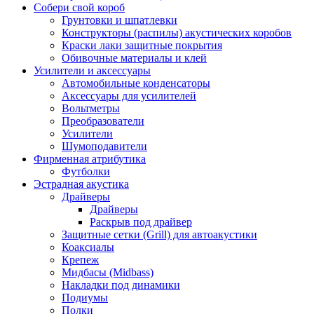
Собери свой короб
Грунтовки и шпатлевки
Конструкторы (распилы) акустических коробов
Краски лаки защитные покрытия
Обивочные материалы и клей
Усилители и аксессуары
Автомобильные конденсаторы
Аксессуары для усилителей
Вольтметры
Преобразователи
Усилители
Шумоподавители
Фирменная атрибутика
Футболки
Эстрадная акустика
Драйверы
Драйверы
Раскрыв под драйвер
Защитные сетки (Grill) для автоакустики
Коаксиалы
Крепеж
Мидбасы (Midbass)
Накладки под динамики
Подиумы
Полки