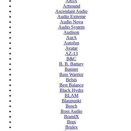
ARIA
Artsound
Ascendant Audio
Audio Extreme
Audio Nova
Audio System
Audison
AurA
Autofun
Avatar
AZ-13
B&C
B. B. Battary
Banner
Bass Warrior
Belsis
Best Balance
Black Hydra
BLAM
Blaupunkt
Bosch
Boss Audio
BrandX
Brax
Brulex