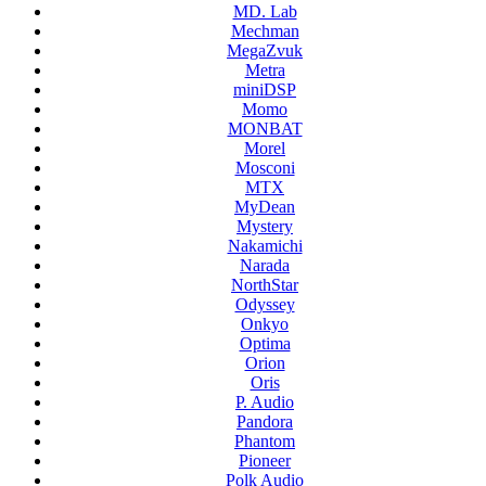
MD. Lab
Mechman
MegaZvuk
Metra
miniDSP
Momo
MONBAT
Morel
Mosconi
MTX
MyDean
Mystery
Nakamichi
Narada
NorthStar
Odyssey
Onkyo
Optima
Orion
Oris
P. Audio
Pandora
Phantom
Pioneer
Polk Audio