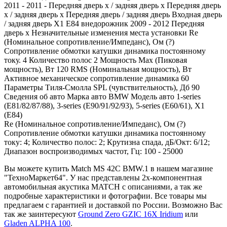
2011 - 2011 - Передняя дверь x / задняя дверь x Передняя дверь
x / задняя дверь x Передняя дверь / задняя дверь Входная дверь
/ задняя дверь X1 E84 внедорожник 2009 - 2012 Передняя
дверь x Незначительные изменения места установки Re
(Номинальное сопротивление/Импеданс), Ом (?)
Сопротивление обмотки катушки динамика постоянному
току. 4 Количество полос 2 Мощность Max (Пиковая
мощность), Вт 120 RMS (Номинальная мощность), Вт
Активное механическое сопротивление динамика 60
Параметры Тиля-Смолла SPL (чувствительность), Дб 90
Сведения об авто Марка авто BMW Модель авто 1-series
(E81/82/87/88), 3-series (E90/91/92/93), 5-series (E60/61), X1
(E84)
Re (Номинальное сопротивление/Импеданс), Ом (?)
Сопротивление обмотки катушки динамика постоянному
току: 4; Количество полос: 2; Крутизна спада, дБ/Окт: 6/12;
Диапазон воспроизводимых частот, Гц: 100 - 25000
Вы можете купить Match MS 42C BMW.1 в нашем магазине
"ТехноМаркет64". У нас представлены 2х-компонентная
автомобильная акустика MATCH с описаниями, а так же
подробные характеристики и фотографии. Все товары мы
предлагаем с гарантией и доставкой по России. Возможно Вас
так же заинтересуют
Ground Zero GZIC 16X Iridium
или
Gladen ALPHA 100
.