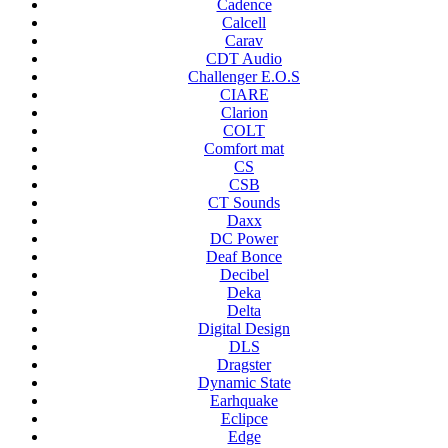
Cadence
Calcell
Carav
CDT Audio
Challenger E.O.S
CIARE
Clarion
COLT
Comfort mat
CS
CSB
CT Sounds
Daxx
DC Power
Deaf Bonce
Decibel
Deka
Delta
Digital Design
DLS
Dragster
Dynamic State
Earhquake
Eclipce
Edge