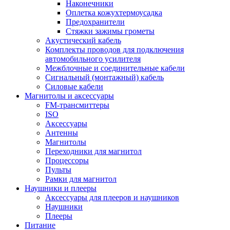
Наконечники
Оплетка кожухтермоусадка
Предохранители
Стяжки зажимы грометы
Акустический кабель
Комплекты проводов для подключения
автомобильного усилителя
Межблочные и соединительные кабели
Сигнальный (монтажный) кабель
Силовые кабели
Магнитолы и аксессуары
FM-трансмиттеры
ISO
Аксессуары
Антенны
Магнитолы
Переходники для магнитол
Процессоры
Пульты
Рамки для магнитол
Наушники и плееры
Аксессуары для плееров и наушников
Наушники
Плееры
Питание