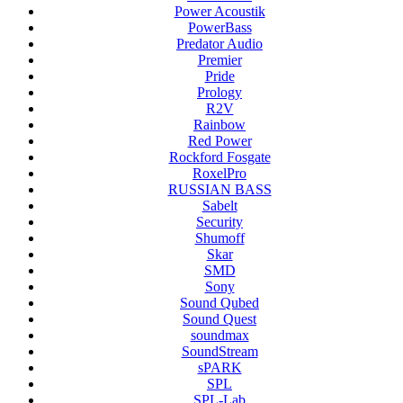
Power Acoustik
PowerBass
Predator Audio
Premier
Pride
Prology
R2V
Rainbow
Red Power
Rockford Fosgate
RoxelPro
RUSSIAN BASS
Sabelt
Security
Shumoff
Skar
SMD
Sony
Sound Qubed
Sound Quest
soundmax
SoundStream
sPARK
SPL
SPL-Lab