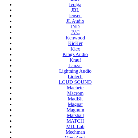
Ivolga
JBL
Jensen
JL Audio
JND
JVC
Kenwood
KicKer
Kicx
Kingz Audio
Krauf
Lanzar
Lightning Audio
Liotech
LOUD SOUND
Machete
Macrom
MadBit
Magnat
Magnum
Marshall
MATCH
MD. Lab
Mechman
MegaZvuk