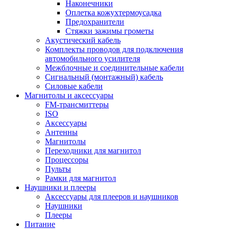
Наконечники
Оплетка кожухтермоусадка
Предохранители
Стяжки зажимы грометы
Акустический кабель
Комплекты проводов для подключения
автомобильного усилителя
Межблочные и соединительные кабели
Сигнальный (монтажный) кабель
Силовые кабели
Магнитолы и аксессуары
FM-трансмиттеры
ISO
Аксессуары
Антенны
Магнитолы
Переходники для магнитол
Процессоры
Пульты
Рамки для магнитол
Наушники и плееры
Аксессуары для плееров и наушников
Наушники
Плееры
Питание