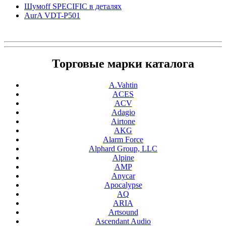
Шумоff SPECIFIC в деталях
AurA VDT-P501
Торговые марки каталога
A.Vahtin
ACES
ACV
Adagio
Airtone
AKG
Alarm Force
Alphard Group, LLC
Alpine
AMP
Anycar
Apocalypse
AQ
ARIA
Artsound
Ascendant Audio