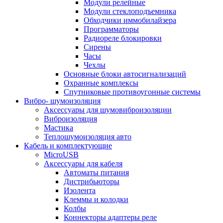
Модули релейные
Модули стеклоподъемника
Обходчики иммобилайзера
Программаторы
Радиореле блокировки
Сирены
Часы
Чехлы
Основные блоки автосигнализаций
Охранные комплексы
Спутниковые противоугонные системы
Вибро- шумоизоляция
Аксессуары для шумовиброизоляции
Виброизоляция
Мастика
Теплошумоизоляция авто
Кабель и комплектующие
MicroUSB
Аксессуары для кабеля
Автоматы питания
Дистрибьюторы
Изолента
Клеммы и колодки
Колбы
Коннекторы адаптеры реле