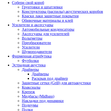
Собери свой короб
Грунтовки и шпатлевки
Конструкторы (распилы) акустических коробов
Краски лаки защитные покрытия
Обивочные материалы и клей
Усилители и аксессуары
Автомобильные конденсаторы
Аксессуары для усилителей
Вольтметры
Преобразователи
Усилители
Шумоподавители
Фирменная атрибутика
Футболки
Эстрадная акустика
Драйверы
Драйверы
Раскрыв под драйвер
Защитные сетки (Grill) для автоакустики
Коаксиалы
Крепеж
Мидбасы (Midbass)
Накладки под динамики
Подиумы
Полки