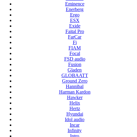
Eminence
Enerberg
Ergo
ESX
Exide
Faital Pro
FarCar
Fi
FIAM
Focal
FSD audio
Fusion
Gladen
GLOBAATT
Ground Zero
Hannibal
Harman Kardon
Hawker
Helix
Hertz
Hyundai
Idol audio
Incar
Infinity
Intro