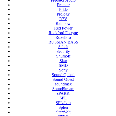
Predator Audio
Premier
Pride
Prology
R2V
Rainbow
Red Power
Rockford Fosgate
RoxelPro
RUSSIAN BASS
Sabelt
Security
Shumoff
Skar
SMD
Sony
Sound Qubed
Sound Quest
soundmax
SoundStream
sPARK
SPL
SPL-Lab
Splen
StartVolt