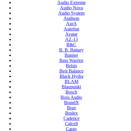
Audio Extreme
Audio Nova
Audio System
Audison
AurA
Autofun
Avatar
AZ-13
B&C
B. B. Battary
Banner
Bass Warrior
Belsis
Best Balance
Black Hydra
BLAM
Blaupunkt
Bosch
Boss Audio
BrandX
Brax
Brulex
Cadence
Calcell
Carav