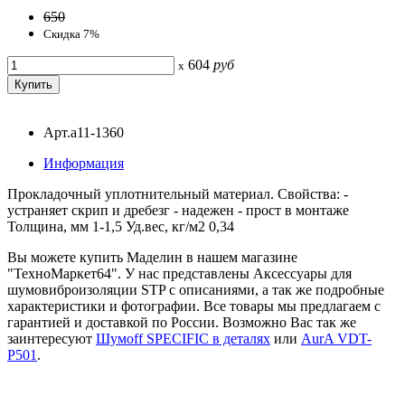
650
Скидка 7%
604
руб
x
Арт.a11-1360
Информация
Прокладочный уплотнительный материал. Свойства: -
устраняет скрип и дребезг - надежен - прост в монтаже
Толщина, мм 1-1,5 Уд.вес, кг/м2 0,34
Вы можете купить Маделин в нашем магазине
"ТехноМаркет64". У нас представлены Аксессуары для
шумовиброизоляции STP с описаниями, а так же подробные
характеристики и фотографии. Все товары мы предлагаем с
гарантией и доставкой по России. Возможно Вас так же
заинтересуют
Шумоff SPECIFIC в деталях
или
AurA VDT-
P501
.