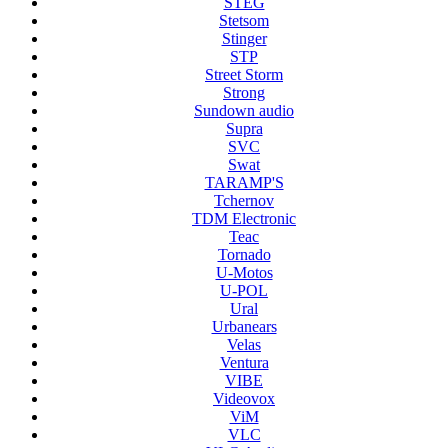
STEG
Stetsom
Stinger
STP
Street Storm
Strong
Sundown audio
Supra
SVC
Swat
TARAMP'S
Tchernov
TDM Electronic
Teac
Tornado
U-Motos
U-POL
Ural
Urbanears
Velas
Ventura
VIBE
Videovox
ViM
VLC