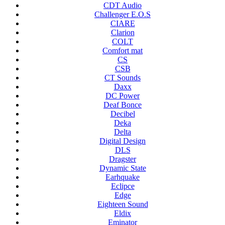
CDT Audio
Challenger E.O.S
CIARE
Clarion
COLT
Comfort mat
CS
CSB
CT Sounds
Daxx
DC Power
Deaf Bonce
Decibel
Deka
Delta
Digital Design
DLS
Dragster
Dynamic State
Earhquake
Eclipce
Edge
Eighteen Sound
Eldix
Eminator