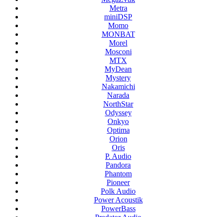
Metra
miniDSP
Momo
MONBAT
Morel
Mosconi
MTX
MyDean
Mystery
Nakamichi
Narada
NorthStar
Odyssey
Onkyo
Optima
Orion
Oris
P. Audio
Pandora
Phantom
Pioneer
Polk Audio
Power Acoustik
PowerBass