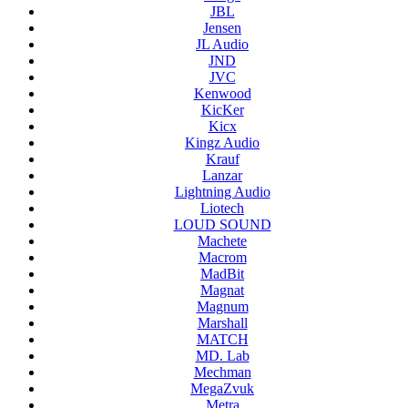
JBL
Jensen
JL Audio
JND
JVC
Kenwood
KicKer
Kicx
Kingz Audio
Krauf
Lanzar
Lightning Audio
Liotech
LOUD SOUND
Machete
Macrom
MadBit
Magnat
Magnum
Marshall
MATCH
MD. Lab
Mechman
MegaZvuk
Metra