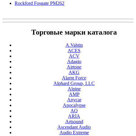
Rockford Fosgate PM262
Торговые марки каталога
A.Vahtin
ACES
ACV
Adagio
Airtone
AKG
Alarm Force
Alphard Group, LLC
Alpine
AMP
Anycar
Apocalypse
AQ
ARIA
Artsound
Ascendant Audio
Audio Extreme