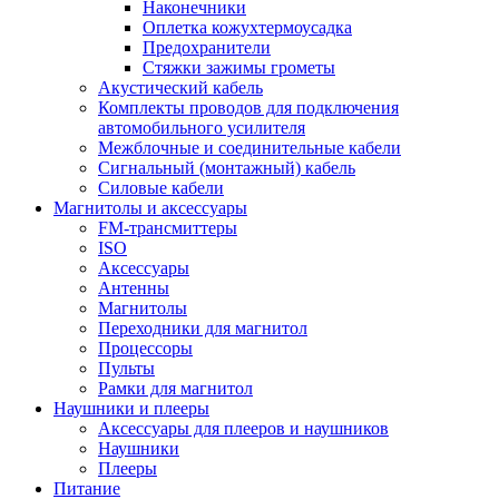
Наконечники
Оплетка кожухтермоусадка
Предохранители
Стяжки зажимы грометы
Акустический кабель
Комплекты проводов для подключения
автомобильного усилителя
Межблочные и соединительные кабели
Сигнальный (монтажный) кабель
Силовые кабели
Магнитолы и аксессуары
FM-трансмиттеры
ISO
Аксессуары
Антенны
Магнитолы
Переходники для магнитол
Процессоры
Пульты
Рамки для магнитол
Наушники и плееры
Аксессуары для плееров и наушников
Наушники
Плееры
Питание