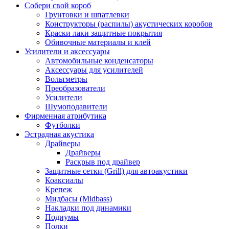
Собери свой короб
Грунтовки и шпатлевки
Конструкторы (распилы) акустических коробов
Краски лаки защитные покрытия
Обивочные материалы и клей
Усилители и аксессуары
Автомобильные конденсаторы
Аксессуары для усилителей
Вольтметры
Преобразователи
Усилители
Шумоподавители
Фирменная атрибутика
Футболки
Эстрадная акустика
Драйверы
Драйверы
Раскрыв под драйвер
Защитные сетки (Grill) для автоакустики
Коаксиалы
Крепеж
Мидбасы (Midbass)
Накладки под динамики
Подиумы
Полки