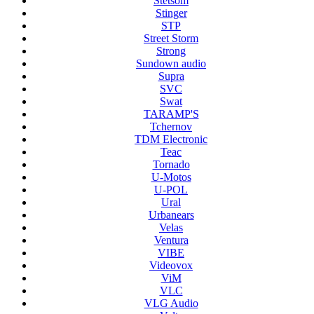
Stetsom
Stinger
STP
Street Storm
Strong
Sundown audio
Supra
SVC
Swat
TARAMP'S
Tchernov
TDM Electronic
Teac
Tornado
U-Motos
U-POL
Ural
Urbanears
Velas
Ventura
VIBE
Videovox
ViM
VLC
VLG Audio