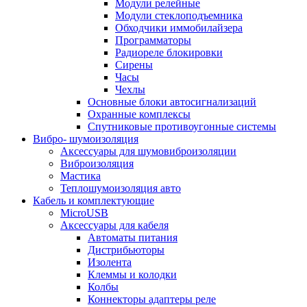
Модули релейные
Модули стеклоподъемника
Обходчики иммобилайзера
Программаторы
Радиореле блокировки
Сирены
Часы
Чехлы
Основные блоки автосигнализаций
Охранные комплексы
Спутниковые противоугонные системы
Вибро- шумоизоляция
Аксессуары для шумовиброизоляции
Виброизоляция
Мастика
Теплошумоизоляция авто
Кабель и комплектующие
MicroUSB
Аксессуары для кабеля
Автоматы питания
Дистрибьюторы
Изолента
Клеммы и колодки
Колбы
Коннекторы адаптеры реле