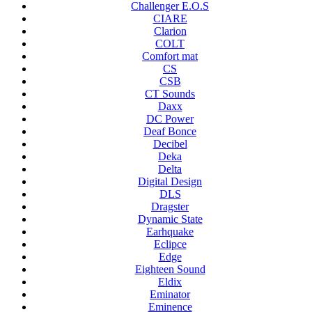
Challenger E.O.S
CIARE
Clarion
COLT
Comfort mat
CS
CSB
CT Sounds
Daxx
DC Power
Deaf Bonce
Decibel
Deka
Delta
Digital Design
DLS
Dragster
Dynamic State
Earhquake
Eclipce
Edge
Eighteen Sound
Eldix
Eminator
Eminence