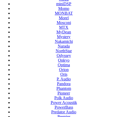
miniDSP
Momo
MONBAT
Morel
Mosconi
MTX
MyDean
Mystery
Nakamichi
Narada
NorthStar
Odyssey
Onkyo
Optima
Orion
Oris
P. Audio
Pandora
Phantom
Pioneer
Polk Audio
Power Acoustik
PowerBass
Predator Audio
Premier