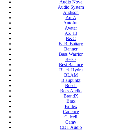
Audio Nova
Audio System
Audison
AurA
Autofun
Avatar
AZ-13
B&C
B. B. Battary
Banner
Bass Warrior
Belsis
Best Balance
Black Hydra
BLAM
Blaupunkt
Bosch
Boss Audio
BrandX
Brax
Brulex
Cadence
Calcell
Carav
CDT Audio