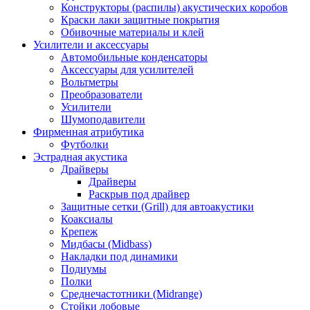
Конструкторы (распилы) акустических коробов
Краски лаки защитные покрытия
Обивочные материалы и клей
Усилители и аксессуары
Автомобильные конденсаторы
Аксессуары для усилителей
Вольтметры
Преобразователи
Усилители
Шумоподавители
Фирменная атрибутика
Футболки
Эстрадная акустика
Драйверы
Драйверы
Раскрыв под драйвер
Защитные сетки (Grill) для автоакустики
Коаксиалы
Крепеж
Мидбасы (Midbass)
Накладки под динамики
Подиумы
Полки
Среднечастотники (Midrange)
Стойки лобовые