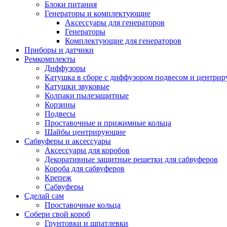
Блоки питания
Генераторы и комплектующие
Аксессуары для генераторов
Генераторы
Комплектующие для генераторов
Приборы и датчики
Ремкомплекты
Диффузоры
Катушка в сборе с диффузором подвесом и центр
Катушки звуковые
Колпаки пылезащитные
Корзины
Подвесы
Проставочные и прижимные кольца
Шайбы центрирующие
Сабвуферы и аксессуары
Аксессуары для коробов
Декоративные защитные решетки для сабвуферов
Короба для сабвуферов
Крепеж
Сабвуферы
Сделай сам
Проставочные кольца
Собери свой короб
Грунтовки и шпатлевки