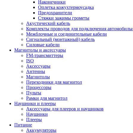
Наконечники
Оплетка кожухтермоусадка
Предохранители
Стяжки зажимы грометы
Акустический кабель
Комплекты проводов для подключения автомобильн
Межблочные и соединительные кабели
Сигнальный (монтажный) кабель
Силовые кабели
Магнитолы и аксессуары
FM-трансмиттеры
ISO
Аксессуары
Антенны
Магнитолы
Переходники для магнитол
Процессоры
Пульты
Рамки для магнитол
Наушники и плееры
Аксессуары для плееров и наушников
Наушники
Плееры
Питание
Аккумуляторы