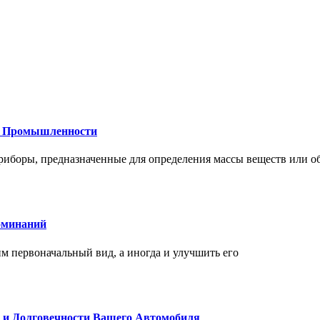
 и Промышленности
иборы, предназначенные для определения массы веществ или об
оминаний
 первоначальный вид, а иногда и улучшить его
и и Долговечности Вашего Автомобиля