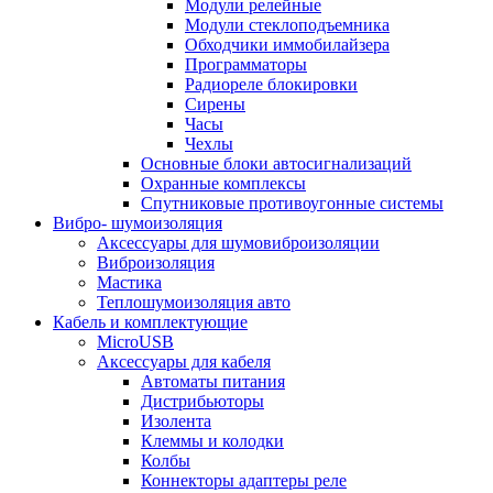
Модули релейные
Модули стеклоподъемника
Обходчики иммобилайзера
Программаторы
Радиореле блокировки
Сирены
Часы
Чехлы
Основные блоки автосигнализаций
Охранные комплексы
Спутниковые противоугонные системы
Вибро- шумоизоляция
Аксессуары для шумовиброизоляции
Виброизоляция
Мастика
Теплошумоизоляция авто
Кабель и комплектующие
MicroUSB
Аксессуары для кабеля
Автоматы питания
Дистрибьюторы
Изолента
Клеммы и колодки
Колбы
Коннекторы адаптеры реле